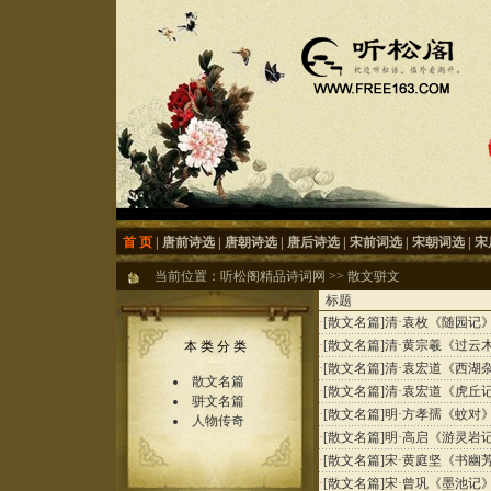
首 页
|
唐前诗选
|
唐朝诗选
|
唐后诗选
|
宋前词选
|
宋朝词选
|
宋
当前位置：
听松阁精品诗词网
>>
散文骈文
标题
·
[散文名篇]
清·袁枚《随园记
·
[散文名篇]
清·黄宗羲《过云
本 类 分 类
·
[散文名篇]
清·袁宏道《西湖
散文名篇
·
[散文名篇]
清·袁宏道《虎丘
骈文名篇
·
[散文名篇]
明·方孝孺《蚊对
人物传奇
·
[散文名篇]
明·高启《游灵岩
·
[散文名篇]
宋·黄庭坚《书幽
·
[散文名篇]
宋·曾巩《墨池记