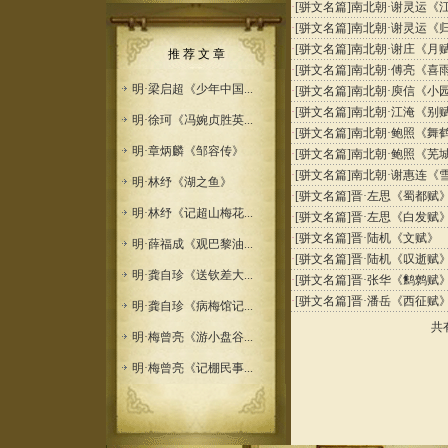
·
[骈文名篇]
南北朝·谢灵运《
·
[骈文名篇]
南北朝·谢灵运《
·
[骈文名篇]
南北朝·谢庄《月
推 荐 文 章
·
[骈文名篇]
南北朝·傅亮《喜
明·梁启超《少年中国...
·
[骈文名篇]
南北朝·庾信《小
·
[骈文名篇]
南北朝·江淹《别
明·徐珂《冯婉贞胜英...
·
[骈文名篇]
南北朝·鲍照《舞
明·章炳麟《邹容传》
·
[骈文名篇]
南北朝·鲍照《芜
·
[骈文名篇]
南北朝·谢惠连《
明·林纾《湖之鱼》
·
[骈文名篇]
晋·左思《蜀都赋
明·林纾《记超山梅花...
·
[骈文名篇]
晋·左思《白发赋
·
[骈文名篇]
晋·陆机《文赋》
明·薛福成《观巴黎油...
·
[骈文名篇]
晋·陆机《叹逝赋
明·龚自珍《送钦差大...
·
[骈文名篇]
晋·张华《鹪鹩赋
·
[骈文名篇]
晋·潘岳《西征赋
明·龚自珍《病梅馆记...
共
明·梅曾亮《游小盘谷...
明·梅曾亮《记棚民事...