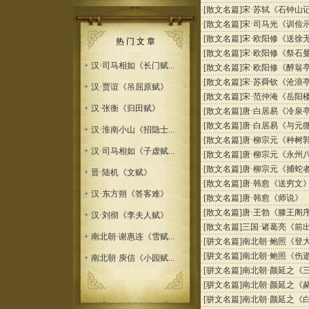
·
[散文名篇]
宋·苏轼《石钟山
·
[散文名篇]
宋·司马光《训俭
·
[散文名篇]
宋·欧阳修《送徐
热 门 文 章
·
[散文名篇]
宋·欧阳修《祭石
汉·司马相如《长门赋...
·
[散文名篇]
宋·欧阳修《醉翁
·
[散文名篇]
宋·苏舜钦《沧浪
汉·贾谊《吊屈原赋》
·
[散文名篇]
宋·范仲淹《岳阳
汉·张衡《归田赋》
·
[散文名篇]
唐·白居易《冷泉
·
[散文名篇]
唐·白居易《与元
汉·淮南小山《招隐士...
·
[散文名篇]
唐·柳宗元《种树
汉·司马相如《子虚赋...
·
[散文名篇]
唐·柳宗元《永州
·
[散文名篇]
唐·柳宗元《捕蛇
晋·陆机《文赋》
·
[散文名篇]
唐·韩愈《送穷文
汉·东方朔《答客难》
·
[散文名篇]
唐·韩愈《师说》
·
[散文名篇]
唐·王勃《滕王阁
汉·刘彻《李夫人赋》
·
[散文名篇]
三国·诸葛亮《前
南北朝·谢惠连《雪赋...
·
[骈文名篇]
南北朝·鲍照《登
·
[骈文名篇]
南北朝·鲍照《伤
南北朝·庾信《小园赋...
·
[骈文名篇]
南北朝·颜延之《
·
[骈文名篇]
南北朝·颜延之《
·
[骈文名篇]
南北朝·颜延之《