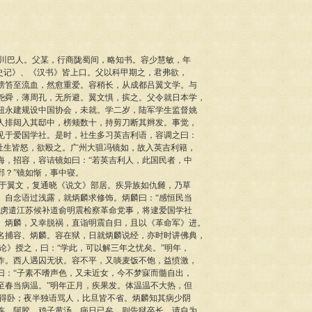
巴人。父某，行商陇蜀间，略知书。容少慧敏，年
《史记》、《汉书》皆上口。父以科甲期之，君弗欲，
榜笞至流血，然愈重爱。容稍长，从成都吕翼文学。与
尧舜，薄周孔，无所避。翼文惧，摈之。父令就日本学，
钮永建规设中国协会，未就。学二岁，陆军学生监督姚
人排闼入其邸中，榜颊数十，持剪刀断其辫发。事觉，
见于爱国学社。是时，社生多习英吉利语，容调之曰：
”社生皆怒，欲殴之。广州大驵冯镜如，故入英吉利籍，
海，招容，容诘镜如曰：“若英吉利人，此国民者，中
邪？”镜如惭，事中寝。
翼文，复通晓《说文》部居。疾异族如仇雠，乃草
。自念语过浅露，就炳麟求修饰。炳麟曰：“感恒民当
会虏遣江苏候补道俞明震检察革命党事，将逮爱国学社
、炳麟，又幸脱祸，直诣明震自归，且以《革命军》进。
名捕容、炳麟。容在狱，日就炳麟说经，亦时时讲佛典，
论》授之，曰：“学此，可以解三年之忧矣。”明年，
作。西人遇囚无状。容不平，又啖麦饭不饱，益愤激，
曰：“子素不嗜声色，又未近女，今不梦寐而髓自出，
至春当病温。”明年正月，疾果发。体温温不大热，但
不得卧；夜半独语骂人，比旦皆不省。炳麟知其病少阴
连、阿胶，鸡子黄汤，病日已矣。则告狱卒长，请自为