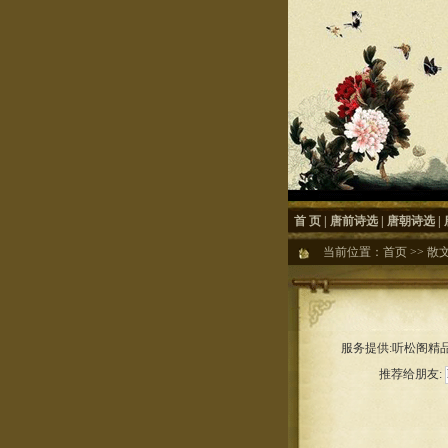
首 页
|
唐前诗选
|
唐朝诗选
|
当前位置：
首页
>>
散
服务提供:听松阁精品
推荐给朋友: