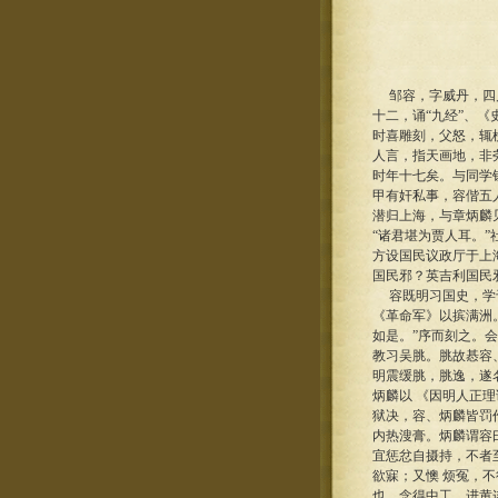
邹容，字威丹，四川
十二，诵“九经”、
时喜雕刻，父怒，辄
人言，指天画地，非
时年十七矣。与同学
甲有奸私事，容偕五
潜归上海，与章炳麟
“诸君堪为贾人耳。
方设国民议政厅于上
国民邪？英吉利国民
容既明习国史，学于
《革命军》以摈满洲
如是。”序而刻之。
教习吴脁。脁故惎容
明震缓脁，脁逸，遂
炳麟以 《因明人正理
狱决，容、炳麟皆罚
内热溲膏。炳麟谓容
宜惩忿自摄持，不者
欲寐；又懊 烦冤，
也，念得中工，进黄