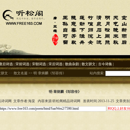
唐后诗选
|
宋前词选
|
宋朝词选
|
宋后词选
|
散曲杂剧
|
散文骈文
|
古今诗集
|
文骈文
>>
散文名篇
>>
明·章炳麟《邹容传》
站内搜索:
明·章炳麟《邹容传》
诗词网 文章作者:海棠 内容来源:听松阁精品诗词网 发表时间:2013-11-25 文章类别