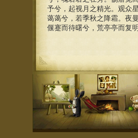
予兮，起视月之精光。观众
蔼蔼兮，若季秋之降霜。夜
偃蹇而待曙兮，荒亭亭而复