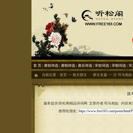
首 页
|
唐前诗选
|
唐朝诗选
|
唐后诗选
|
宋前词选
|
宋朝词选
|
宋
当前位置：
首页
>>
散文骈文
>>
骈文名篇
>>
汉·司马相如
汉
服务提供:听松阁精品诗词网 文章作者:司马相如 内容来源:听
推荐给朋友: