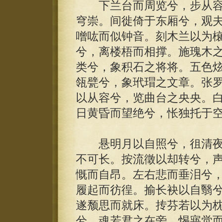
下兰台而周览兮，步从容
穹崇。间徙倚于东厢兮，观
噌吰而似钟音。刻木兰以为
兮，离楼梧而相撑。施瑰木
类兮，象积石之将将。五色
瓴甓兮，象玳瑁之文章。张
以从容兮，览曲台之央央。
日黄昏而望绝兮，怅独托于
悬明月以自照兮，徂清夜
不可长。按流徵以却转兮，
慨而自昂。左右悲而垂泪兮
履起而彷徨。揄长袂以自翳
遂颓思而就床。抟芬若以为
兮，魂若君之在旁。惕寤觉