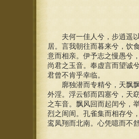
夫何一佳人兮，步逍遥以
居。言我朝往而暮来兮，饮
意而相亲。伊予志之慢愚兮
尚君之玉音。奉虚言而望诚
君曾不肯乎幸临。
廓独潜而专精兮，天飘飘
外淫。浮云郁而四塞兮，天
之车音。飘风回而起闰兮，
烈之訚訚。孔雀集而相存兮
鸾凤翔而北南。心凭噫而不