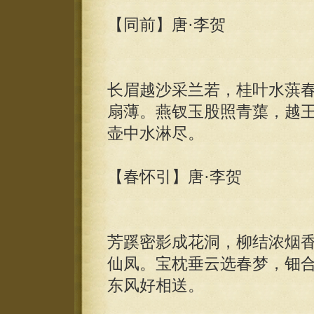
【同前】唐·李贺
长眉越沙采兰若，桂叶水葓
扇薄。燕钗玉股照青蕖，越
壶中水淋尽。
【春怀引】唐·李贺
芳蹊密影成花洞，柳结浓烟
仙凤。宝枕垂云选春梦，钿
东风好相送。