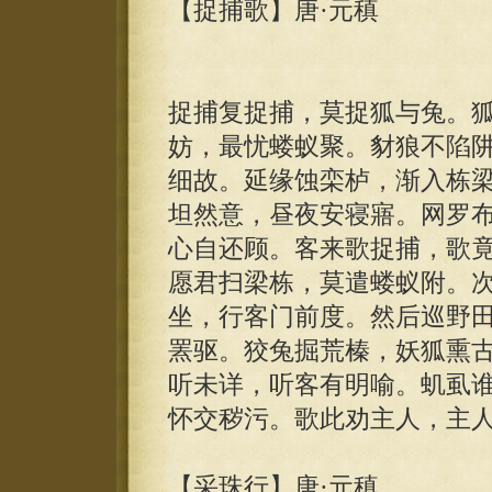
【捉捕歌】唐·元稹
捉捕复捉捕，莫捉狐与兔。
妨，最忧蝼蚁聚。豺狼不陷
细故。延缘蚀栾栌，渐入栋
坦然意，昼夜安寝寤。网罗
心自还顾。客来歌捉捕，歌
愿君扫梁栋，莫遣蝼蚁附。
坐，行客门前度。然后巡野
罴驱。狡兔掘荒榛，妖狐熏
听未详，听客有明喻。虮虱
怀交秽污。歌此劝主人，主
【采珠行】唐·元稹