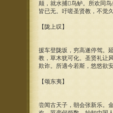
颠，就水捕鸟鲈。所欢同鸟
皆已无。吁嗟圣贤教，不觉
【陇上叹】
援车登陇坂，穷高遂停驾。
教，草木犹可化。圣贤礼让
欺诈。所適今若斯，悠悠欲
【颂东夷】
尝闻古天子，朝会张新乐。
欢，节变何烦数。始知中国