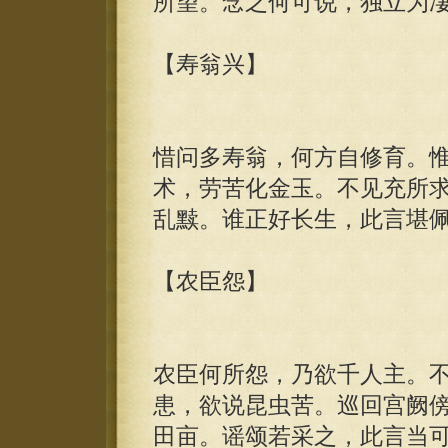
所望。念之何可说，独立为
【寿翁兴】
惜问多寿翁，何方自修育。
术，劳苦化金玉。不见充所
乱黩。谁正好长生，此言堪
【农臣怨】
农臣何所怨，乃欲千人主。
患，欲说昆虫苦。巡回宫阙
田亩。谣颂若采之，此言当