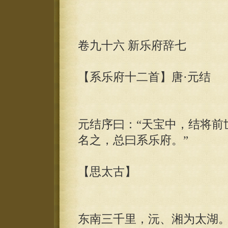
卷九十六 新乐府辞七
【系乐府十二首】唐·元结
元结序曰：“天宝中，结将前
名之，总曰系乐府。”
【思太古】
东南三千里，沅、湘为太湖