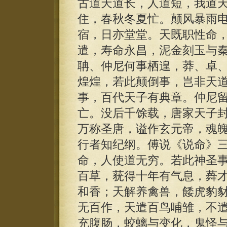
古道天道长，人道短，我道
住，春秋冬夏忙。颠风暴雨
宿，日亦堂堂。天既职性命
遣，寿命永昌，泥金刻玉与
聃、仲尼何事栖遑，莽、卓
煌煌，若此颠倒事，岂非天
事，百代天子有典章。仲尼
亡。没后千馀载，唐家天子
万称圣唐，谥作玄元帝，魂
行者知纪纲。傅说《说命》
命，人使道无穷。若此神圣
百草，莸得十年有气息，蕣
和香；天解养禽兽，餧虎豹
无百作，天遣百鸟哺雏，不
充腹肠，蛟螭与变化，鬼怪