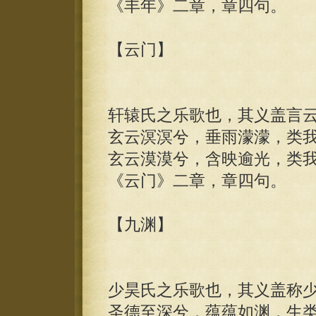
《丰年》二章，章四句。
【云门】
轩辕氏之乐歌也，其义盖言
玄云溟溟兮，垂雨濛濛，类
玄云漠漠兮，含映逾光，类
《云门》二章，章四句。
【九渊】
少昊氏之乐歌也，其义盖称
圣德至深兮，蕴蕴如渊，生