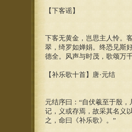
【下客谣】
下客无黄金，岂思主人怜。
翠，绮罗如婵娟。终恐见斯
德全。风声与时茂，歌颂万
【补乐歌十首】唐·元结
元结序曰：“自伏羲至于殷，
记，义或存焉，故采其名义
之，命曰《补乐歌》。”