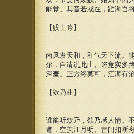
能觉。其音若或在，蹈海吾
【贱士吟】
南风发天和，和气天下流。
尔，自请说此由。谄竞实多
深羞。正方终莫可，江海有
【欸乃曲】
谁能听欸乃，欸乃感人情。
道，空羡江月明。昔闻扣断