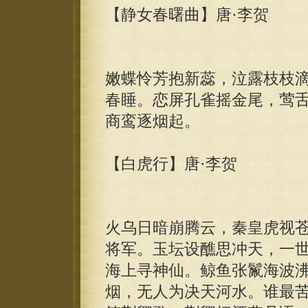
【静女春曙曲】唐·李贺
嫩蝶怜芳抱新蕊，泣露枝枝
春睡。恋屏孔雀摇金尾，莺
商鸾逐烟起。
【白虎行】唐·李贺
火乌日暗崩腾云，秦皇虎视
将军。玉坛设醮思冲天，一
海上寻神仙。鲸鱼张鬣海波
烟，无人为决天河水。谁最