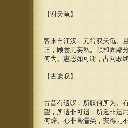
【谢天龟】
客来自江汉，元得双天龟。
正，顾尝无妄私。顺和固鄙
何为。惠恩如可谢，占问敢
【古遗叹】
古昔有遗叹，所叹何所为。
望，所遗非可遗，所遗非遗
何辞。心非膏濡类，安得无