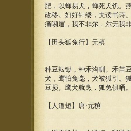
肥，以蝉易犬，蝉死犬饥。
改移。妇好针缕，夫读书诗
痛嚬眉，我不非尔，尔无我
【田头狐兔行】元稹
种豆耘锄，种禾沟甽。禾苗
犬，鹰怕兔毫，犬被狐引。
豆损。鹰犬就烹，狐兔俱哂
【人道短】唐·元稹