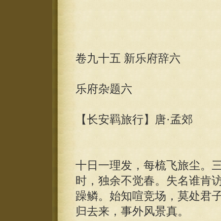
卷九十五 新乐府辞六
乐府杂题六
【长安羁旅行】唐·孟郊
十日一理发，每梳飞旅尘。
时，独余不觉春。失名谁肯
躁鳞。始知喧竞场，莫处君
归去来，事外风景真。