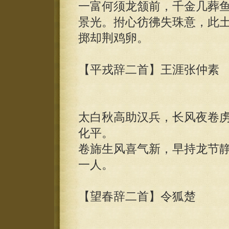
一富何须龙颔前，千金几葬
景光。拊心彷彿失珠意，此
掷却荆鸡卵。
【平戎辞二首】王涯张仲素
太白秋高助汉兵，长风夜卷
化平。
卷旆生风喜气新，早持龙节
一人。
【望春辞二首】令狐楚