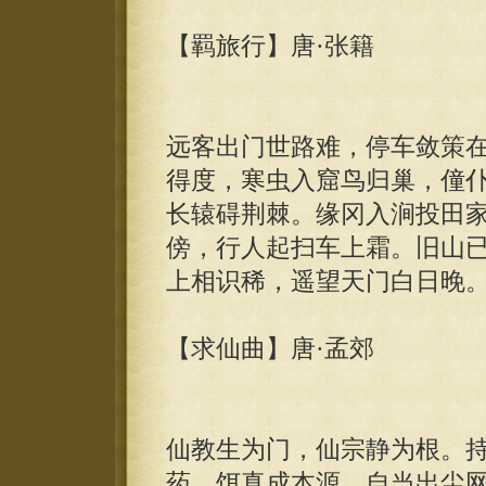
【羁旅行】唐·张籍
远客出门世路难，停车敛策
得度，寒虫入窟鸟归巢，僮
长辕碍荆棘。缘冈入涧投田
傍，行人起扫车上霜。旧山
上相识稀，遥望天门白日晚
【求仙曲】唐·孟郊
仙教生为门，仙宗静为根。
药，饵真成本源。自当出尘