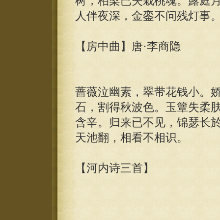
树，柏梁已失栽桃魂。露庭
人伴夜深，金銮不问残灯事
【房中曲】唐·李商隐
蔷薇泣幽素，翠带花钱小。
石，割得秋波色。玉簟失柔
含辛。归来已不见，锦瑟长
天池翻，相看不相识。
【河内诗三首】