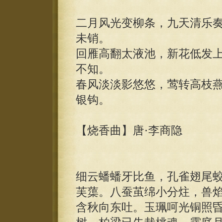
二月风光变柳条，九天清乐
未销。
回雁高翻太液池，新花低发
不知。
春风淡淡影悠悠，莺转高枝
银钩。
【烧香曲】唐·李商隐
细云蟠蟠牙比鱼，孔雀翅尾
芙蕖。八蚕茧绵小分炷，兽
含秋向东吐。玉珮呵光铜照