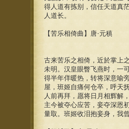
得人道有拣别，信任天道真
人道长。
【苦乐相倚曲】唐·元稹
古来苦乐之相倚，近於掌上
未明。汉皇眼瞥飞燕时，一
得半年佯暖热，转将深意喻
屋，班姬自痛何仓卒，呼天
人前再拜，愿将日月相辉解
主今被夺心应苦，妾夺深恩
量取。班姬收泪抱妾身，我