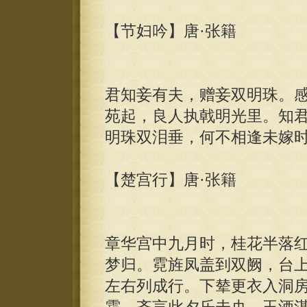
【节妇吟】唐·张籍
君知妾有夫，赠妾双明珠。
苑起，良人执戟明光里。知
明珠双泪垂，何不相逢未嫁
【楚宫行】唐·张籍
章华宫中九月时，桂花半落
梦归。霓旌凤盖到双阙，台
左右列成行。下辇更衣入洞