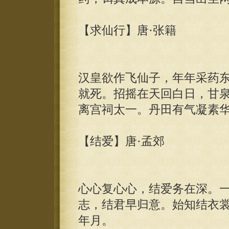
【求仙行】唐·张籍
汉皇欲作飞仙子，年年采药
就死。招摇在天回白日，甘
离宫祠太一。丹田有气凝素
【结爱】唐·孟郊
心心复心心，结爱务在深。
志，结君早归意。始知结衣
年月。