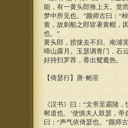
能，有一黄头郎推上天。觉
梦中所见也。”颜师古曰：“
黄，故刺船之郎皆著黄帽，
也。”
黄头郎，捞拢去不归。南浦
啼山露月。玉瑟调青门，石
好持扫罗荐，香出鸳鸯热。
【倚瑟行】唐·鲍溶
《汉书》曰：“文帝至霸陵，
郸道也。’使慎夫人鼓瑟，帝
曰：“声气依倚瑟也。”颜师