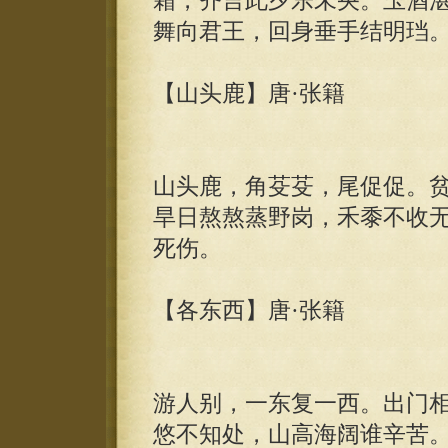
霜，齐言此夕乐未央。玉酒
舞向君王，回身垂手结明珰
【山头鹿】唐·张籍
山头鹿，角芟芟，尾促促。
旱日熬熬蒸野岗，禾黍不收
死伤。
【各东西】唐·张籍
游人别，一东复一西。出门
悠不知处，山高海阔谁辛苦