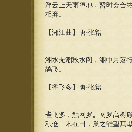
浮云上天雨堕地，暂时会合
相弃。
【湘江曲】唐·张籍
湘水无潮秋水阁，湘中月落
鸪飞。
【雀飞多】唐·张籍
雀飞多，触网罗。网罗高树
积仓，禾在田，巢之雏望其