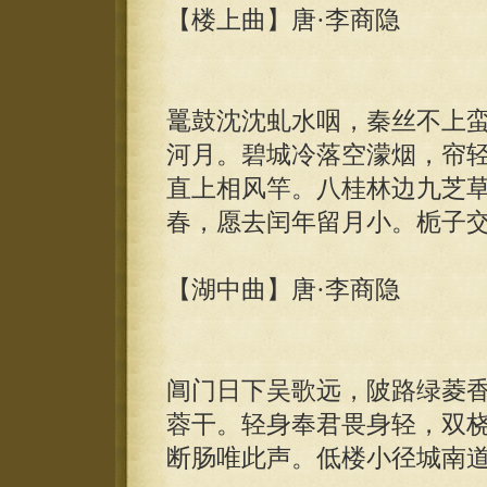
【楼上曲】唐·李商隐
鼍鼓沈沈虬水咽，秦丝不上
河月。碧城冷落空濛烟，帘
直上相风竿。八桂林边九芝
春，愿去闰年留月小。栀子
【湖中曲】唐·李商隐
阊门日下吴歌远，陂路绿菱
蓉干。轻身奉君畏身轻，双
断肠唯此声。低楼小径城南