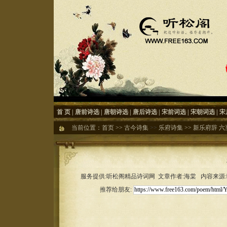
首 页
|
唐前诗选
|
唐朝诗选
|
唐后诗选
|
宋前词选
|
宋朝词选
|
宋
当前位置：
首页
>>
古今诗集
>>
乐府诗集
>>
新乐府辞 六
服务提供:听松阁精品诗词网 文章作者:海棠 内容来源:听松
推荐给朋友: