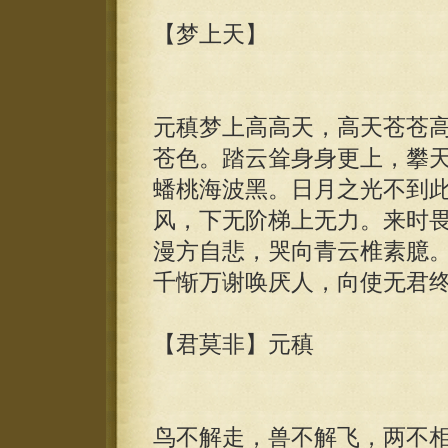
【梦上天】
元稹梦上高高天，高天苍苍
苍色。踏云耸身身更上，攀
蟠桃海波黑。日月之光不到
风，下无阶梯上无力。来时
漫方自悲，哭向青云椎素臆
千惭万谢唤厌人，向使无君
【君莫非】元稹
鸟不解走，兽不解飞，两不