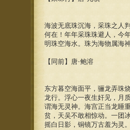
海波无底珠沉海，采珠之人
何在！年年采珠珠避人，今
明珠空海水。珠为海物属海
【同前】唐·鲍溶
东方暮空海面平，骊龙弄珠
龙行。浮心一夜生奸见，月
谓海无灵神。海宫正当龙睡
贫，天吴不敢相惊动。一团
摇白日影，铜镜万古羞为灵