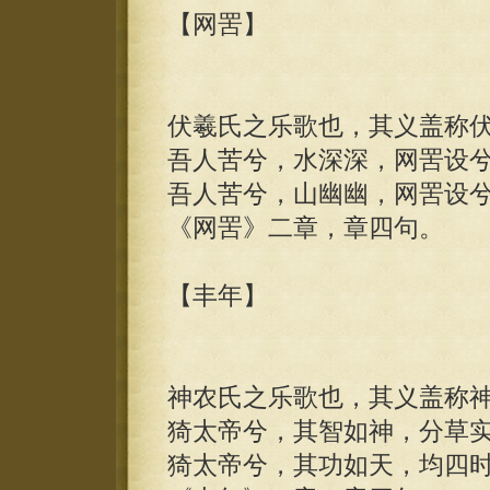
【网罟】
伏羲氏之乐歌也，其义盖称
吾人苦兮，水深深，网罟设
吾人苦兮，山幽幽，网罟设
《网罟》二章，章四句。
【丰年】
神农氏之乐歌也，其义盖称
猗太帝兮，其智如神，分草
猗太帝兮，其功如天，均四