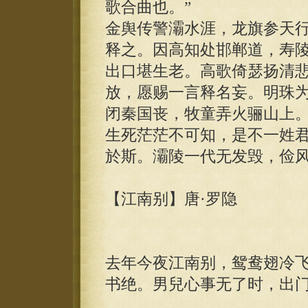
歌合曲也。”
金舆传警灞水涯，龙旗参天
释之。因高知处邯郸道，寿
出口堪生老。高歌倚瑟扬清
放，愿赐一言释名妄。明珠
闭秦国丧，牧童弄火骊山上
生死茫茫不可知，是不一姓
於斯。灞陵一代无发毁，俭
【江南别】唐·罗隐
去年今夜江南别，鸳鸯翅冷
书绝。男兒心事无了时，出