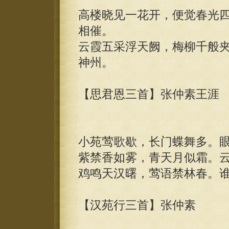
高楼晓见一花开，便觉春光
相催。
云霞五采浮天阙，梅柳千般
神州。
【思君恩三首】张仲素王涯
小苑莺歌歇，长门蝶舞多。
紫禁香如雾，青天月似霜。
鸡鸣天汉曙，莺语禁林春。
【汉苑行三首】张仲素