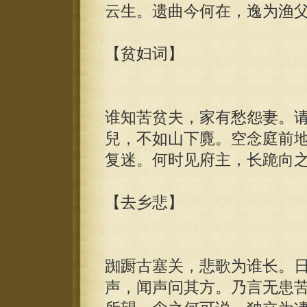
云生。遗曲今何在，逸为渔
【贫妇词】
谁知苦贫夫，家有愁怨妻。
兒，不如山下麑。空念庭前
复迷。何时见府主，长跪向
【去乡悲】
踟蹰古塞关，悲歌为谁长。
声，闻声问其方。乃言无患