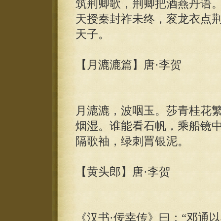
筑荆卿歌，荆卿把酒燕丹语
天授秦封祚未终，衮龙衣点
天子。
【月漉漉篇】唐·李贺
月漉漉，波咽玉。莎青桂花
烟湿。谁能看石帆，乘船镜
隔歌袖，绿刺罥银泥。
【黄头郎】唐·李贺
《汉书·佞幸传》曰：“邓通