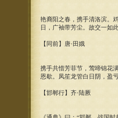
艳裔阳之春，携手清洛滨。
日，广袖带芳尘。故交一如
【同前】唐·田娥
携手共惜芳菲节，莺啼锦花
恩歇。凤笙龙管白日阴，盈
【邯郸行】齐·陆厥
《通典》曰：“邯郸，战国时