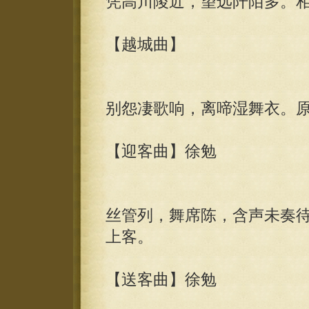
凭高川陵近，望远阡陌多。
【越城曲】
别怨凄歌响，离啼湿舞衣。
【迎客曲】徐勉
丝管列，舞席陈，含声未奏
上客。
【送客曲】徐勉