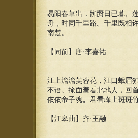
易阳春草出，踟蹰日已暮。
舟，时同千里路。千里既相
南楚。
【同前】唐·李嘉祐
江上澹澹芙蓉花，江口蛾眉
不语。掩面羞看北地人，回
依依帝子魂。君看峰上斑斑
【江皋曲】齐·王融