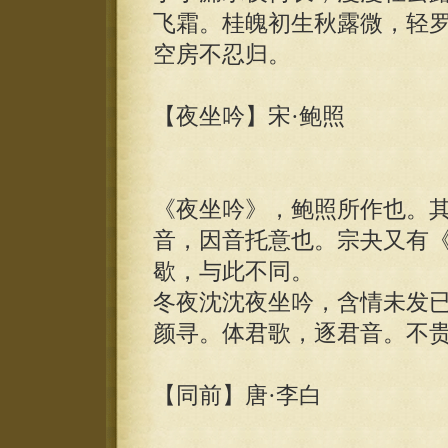
飞霜。桂魄初生秋露微，轻
空房不忍归。
【夜坐吟】宋·鲍照
《夜坐吟》，鲍照所作也。其
音，因音托意也。宗夬又有
歇，与此不同。
冬夜沈沈夜坐吟，含情未发
颜寻。体君歌，逐君音。不
【同前】唐·李白