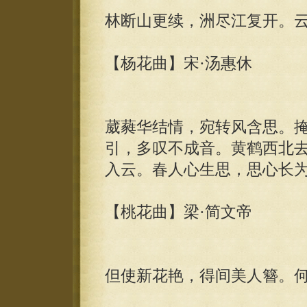
林断山更续，洲尽江复开。
【杨花曲】宋·汤惠休
葳蕤华结情，宛转风含思。
引，多叹不成音。黄鹤西北
入云。春人心生思，思心长
【桃花曲】梁·简文帝
但使新花艳，得间美人簪。