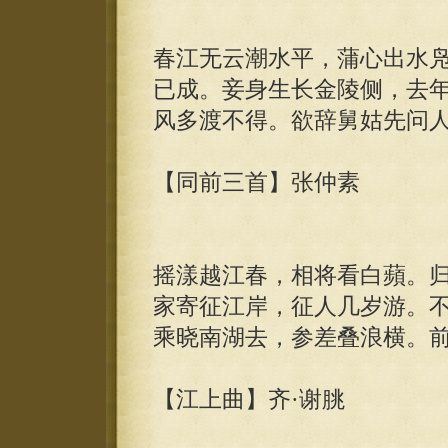
春江无云潮水平，蒲心出水
已成。妾身生长金陵侧，去
风多渡不得。欲辞舅姑先问
【同前三首】张仲素
摇漾越江春，相将看白蘋。
家寄征江岸，征人几岁游。
乘晓南湖去，参差叠浪横。前
【江上曲】齐·谢朓