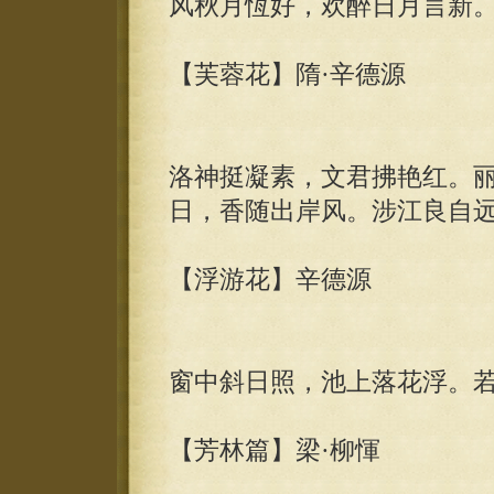
风秋月恆好，欢醉日月言新
【芙蓉花】隋·辛德源
洛神挺凝素，文君拂艳红。
日，香随出岸风。涉江良自
【浮游花】辛德源
窗中斜日照，池上落花浮。
【芳林篇】梁·柳惲