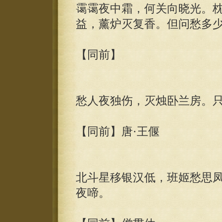
霭霭夜中霜，何关向晓光。
益，薰炉灭复香。但问愁多
【同前】
愁人夜独伤，灭烛卧兰房。
【同前】唐·王偃
北斗星移银汉低，班姬愁思
夜啼。