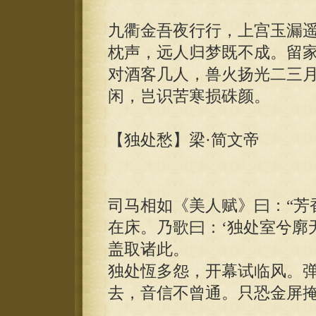
九衢金吾夜行行，上宫玉漏
枕声，远人归梦既不成。留
对酒客几人，兽火扬光二三
闲，岂识苦寒损硃颜。
【独处愁】梁·简文帝
司马相如《美人赋》曰：“芳
在床。乃歌曰：‘独处室兮廓
盖取诸此。
独处恆多怨，开幕试临风。
去，音信不曾通。只恐金屏