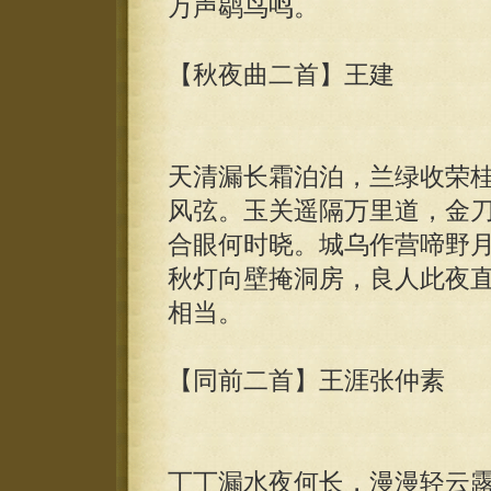
万声鹖鸟鸣。
【秋夜曲二首】王建
天清漏长霜泊泊，兰绿收荣
风弦。玉关遥隔万里道，金
合眼何时晓。城乌作营啼野
秋灯向壁掩洞房，良人此夜
相当。
【同前二首】王涯张仲素
丁丁漏水夜何长，漫漫轻云