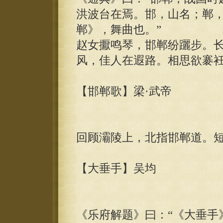
洪波台在焉。邯，山名；郸，
郸》，舞曲也。”
赵女擫鸣琴，邯郸纷躧步。
风，佳人在遐路。相思欲褰
【邯郸歌】梁·武帝
回顾灞陵上，北指邯郸道。
【大垂手】吴均
《乐府解题》曰：“《大垂手