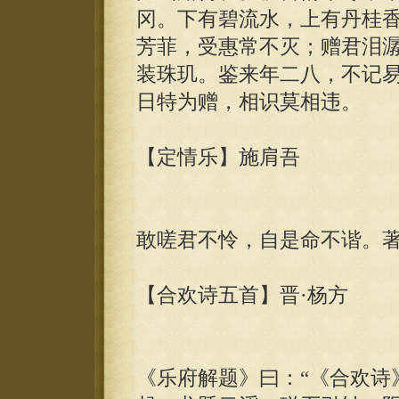
冈。下有碧流水，上有丹桂
芳菲，受惠常不灭；赠君泪
装珠玑。鉴来年二八，不记
日特为赠，相识莫相违。
【定情乐】施肩吾
敢嗟君不怜，自是命不谐。
【合欢诗五首】晋·杨方
《乐府解题》曰：“《合欢诗