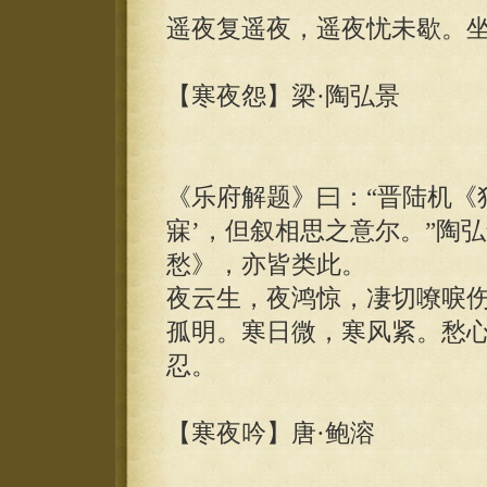
遥夜复遥夜，遥夜忧未歇。
【寒夜怨】梁·陶弘景
《乐府解题》曰：“晋陆机《
寐’，但叙相思之意尔。”陶
愁》，亦皆类此。
夜云生，夜鸿惊，凄切嘹唳
孤明。寒日微，寒风紧。愁
忍。
【寒夜吟】唐·鲍溶