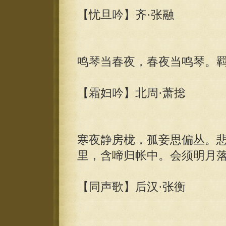
【忧旦吟】齐·张融
鸣琴当春夜，春夜当鸣琴。
【霜妇吟】北周·萧捴
寒夜静房栊，孤妾思偏丛。
里，含啼归帐中。会须明月
【同声歌】后汉·张衡