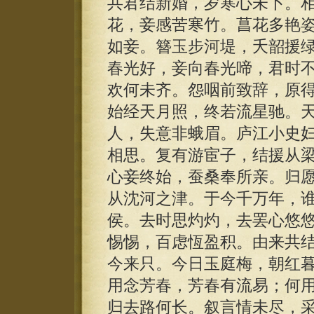
共君结新婚，岁寒心未卜。
花，妾感苦寒竹。菖花多艳
如妾。簪玉步河堤，夭韶援
春光好，妾向春光啼，君时
欢何未齐。怨咽前致辞，原
始经天月照，终若流星驰。
人，失意非蛾眉。庐江小史
相思。复有游宦子，结援从
心妾终始，蚕桑奉所亲。归
从沈河之津。于今千万年，
侯。去时思灼灼，去罢心悠
惕惕，百虑恆盈积。由来共
今来只。今日玉庭梅，朝红
用念芳春，芳春有流易；何
归去路何长。叙言情未尽，