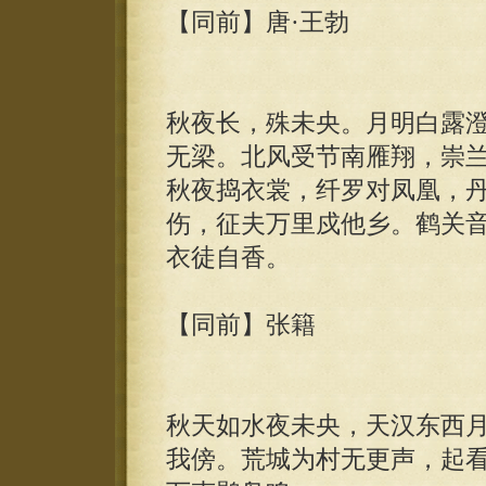
【同前】唐·王勃
秋夜长，殊未央。月明白露
无梁。北风受节南雁翔，崇
秋夜捣衣裳，纤罗对凤凰，
伤，征夫万里戍他乡。鹤关
衣徒自香。
【同前】张籍
秋天如水夜未央，天汉东西
我傍。荒城为村无更声，起