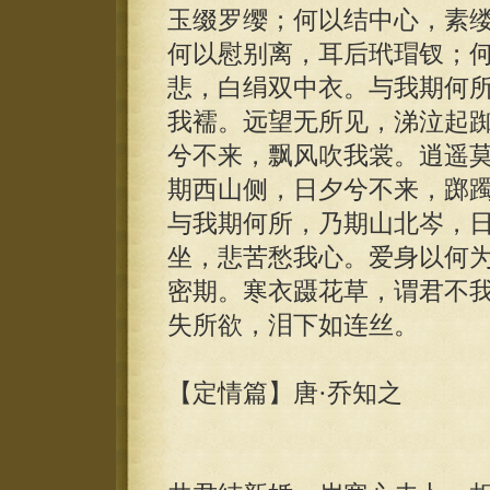
玉缀罗缨；何以结中心，素
何以慰别离，耳后玳瑁钗；
悲，白绢双中衣。与我期何
我襦。远望无所见，涕泣起
兮不来，飘风吹我裳。逍遥
期西山侧，日夕兮不来，踯
与我期何所，乃期山北岑，
坐，悲苦愁我心。爱身以何
密期。寒衣蹑花草，谓君不
失所欲，泪下如连丝。
【定情篇】唐·乔知之