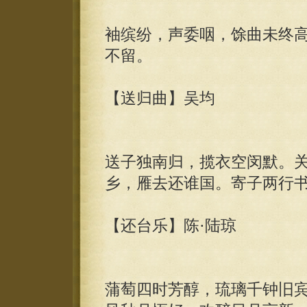
袖缤纷，声委咽，馀曲未终
不留。
【送归曲】吴均
送子独南归，揽衣空闵默。
乡，雁去还谁国。寄子两行
【还台乐】陈·陆琼
蒲萄四时芳醇，琉璃千钟旧