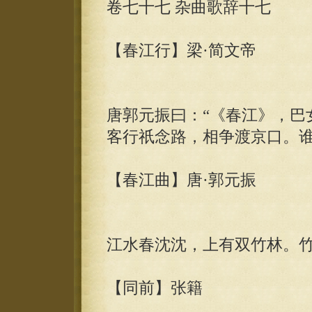
卷七十七 杂曲歌辞十七
【春江行】梁·简文帝
唐郭元振曰：“《春江》，巴
客行祇念路，相争渡京口。
【春江曲】唐·郭元振
江水春沈沈，上有双竹林。
【同前】张籍