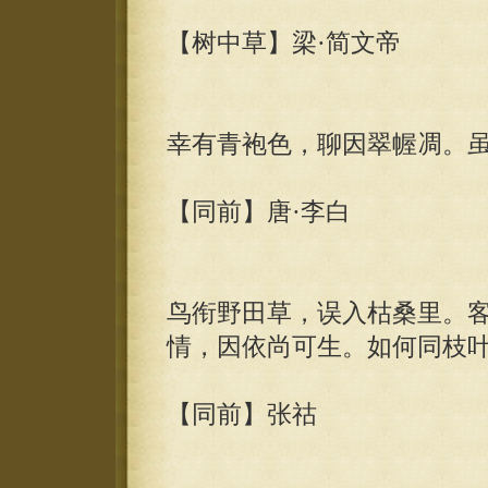
【树中草】梁·简文帝
幸有青袍色，聊因翠幄凋。
【同前】唐·李白
鸟衔野田草，误入枯桑里。
情，因依尚可生。如何同枝
【同前】张祜