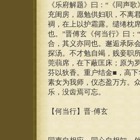
《乐府解题》曰：“《同声歌
充闺房，愿勉供妇职，不离
裯，在上以护霜露。缱绻枕
也。”晋傅玄《何当行》曰：
合，其义亦同也。邂逅承际
探汤。不才勉自竭，贱妾职
莞蒻席，在下蔽匡床；原为
芬以狄香。重户结金■，高下
素女为我师，仪态盈万方。
乐，没齿焉可忘。
【何当行】晋·傅玄