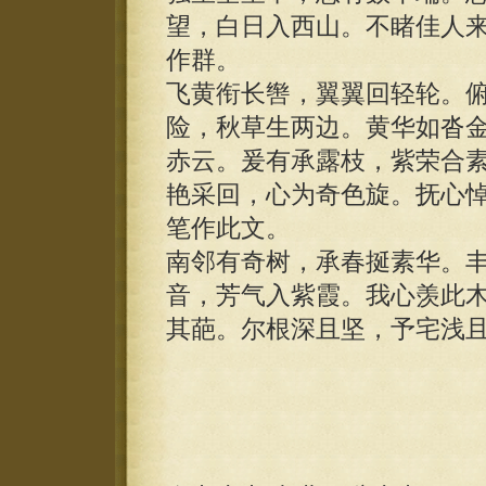
望，白日入西山。不睹佳人
作群。
飞黄衔长辔，翼翼回轻轮。
险，秋草生两边。黄华如沓
赤云。爰有承露枝，紫荣合
艳采回，心为奇色旋。抚心
笔作此文。
南邻有奇树，承春挻素华。
音，芳气入紫霞。我心羡此
其葩。尔根深且坚，予宅浅