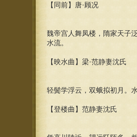
【同前】唐·顾况
魏帝宫人舞凤楼，隋家天子
水流。
【映水曲】梁·范静妻沈氏
轻鬓学浮云，双蛾拟初月。
【登楼曲】范静妻沈氏