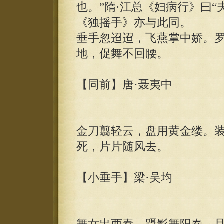
也。”隋·江总《妇病行》曰
《独摇手》亦与此同。
垂手忽迢迢，飞燕掌中娇。
地，促舞不回腰。
【同前】唐·聂夷中
金刀翦轻云，盘用黄金缕。
死，片片随风去。
【小垂手】梁·吴均