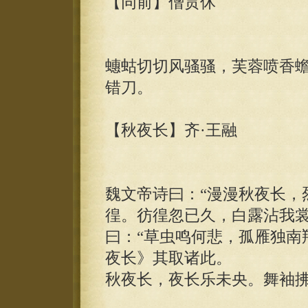
【同前】僧贯休
蟪蛄切切风骚骚，芙蓉喷香
错刀。
【秋夜长】齐·王融
魏文帝诗曰：“漫漫秋夜长，
徨。彷徨忽已久，白露沾我裳
曰：“草虫鸣何悲，孤雁独南
夜长》其取诸此。
秋夜长，夜长乐未央。舞袖