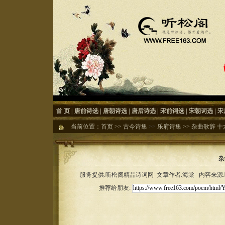
首 页
|
唐前诗选
|
唐朝诗选
|
唐后诗选
|
宋前词选
|
宋朝词选
|
宋
当前位置：
首页
>>
古今诗集
>>
乐府诗集
>>
杂曲歌辞 十
杂
服务提供:听松阁精品诗词网 文章作者:海棠 内容来源:听松
推荐给朋友: