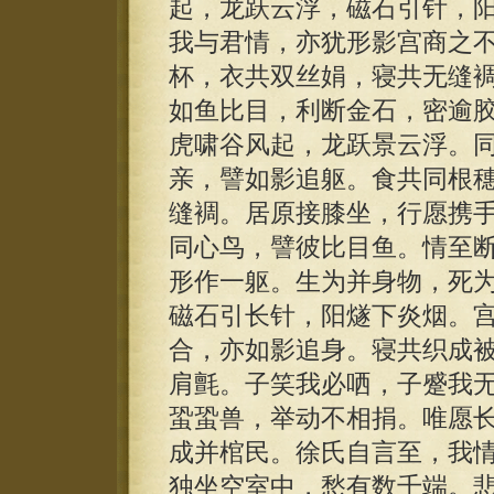
起，龙跃云浮，磁石引针，
我与君情，亦犹形影宫商之
杯，衣共双丝娟，寝共无缝
如鱼比目，利断金石，密逾胶
虎啸谷风起，龙跃景云浮。
亲，譬如影追躯。食共同根
缝裯。居原接膝坐，行愿携
同心鸟，譬彼比目鱼。情至
形作一躯。生为并身物，死
磁石引长针，阳燧下炎烟。
合，亦如影追身。寝共织成
肩氈。子笑我必哂，子蹙我
蛩蛩兽，举动不相捐。唯愿
成并棺民。徐氏自言至，我
独坐空室中，愁有数千端。