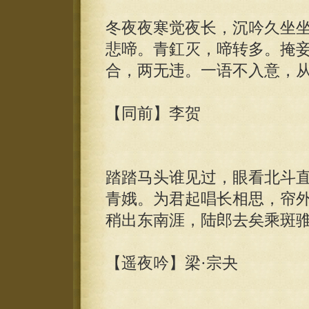
冬夜夜寒觉夜长，沉吟久坐
悲啼。青釭灭，啼转多。掩
合，两无违。一语不入意，
【同前】李贺
踏踏马头谁见过，眼看北斗
青娥。为君起唱长相思，帘
稍出东南涯，陆郎去矣乘斑
【遥夜吟】梁·宗夬