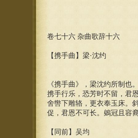
卷七十六 杂曲歌辞十六
【携手曲】梁·沈约
《携手曲》，梁沈约所制也。
携手行乐，恐芳时不留，君恩
舍辔下雕辂，更衣奉玉床。
促，君恩不可长。鵕冠且容
【同前】吴均