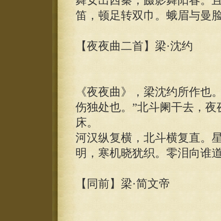
舞女出西秦，蹑影舞阳春。
笛，顿足转双巾。蛾眉与曼
【夜夜曲二首】梁·沈约
《夜夜曲》，梁沈约所作也。
伤独处也。”北斗阑干去，夜
床。
河汉纵复横，北斗横复直。
明，寒机晓犹织。零泪向谁
【同前】梁·简文帝