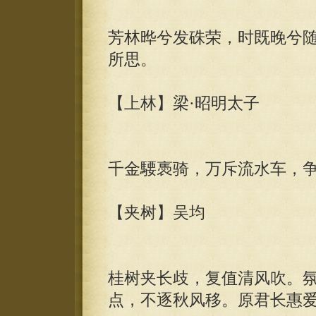
芳林晔兮发硃荣，时既晚兮
所思。
【上林】梁·昭明太子
千金騕褭骑，万斥流水车，
【夹树】吴均
桂树夹长歧，复值清风吹。
点，不逐秋风移。原君长惠