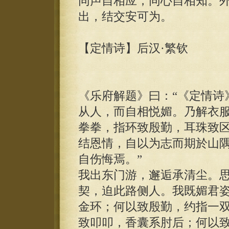
同声自相应，同心自相知。
出，结交安可为。
【定情诗】后汉·繁钦
《乐府解题》曰：“《定情诗
从人，而自相悦媚。乃解衣
拳拳，指环致殷勤，耳珠致
结恩情，自以为志而期於山
自伤悔焉。”
我出东门游，邂逅承清尘。
契，迫此路侧人。我既媚君
金环；何以致殷勤，约指一
致叩叩，香囊系肘后；何以