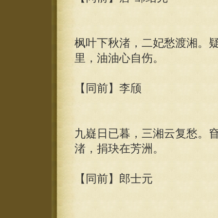
枫叶下秋渚，二妃愁渡湘。
里，油油心自伤。
【同前】李颀
九嶷日已暮，三湘云复愁。
渚，捐玦在芳洲。
【同前】郎士元