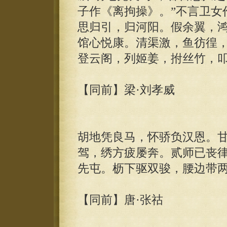
子作《离拘操》。”不言卫女
思归引，归河阳。假余翼，
馆心悦康。清渠激，鱼彷徨
登云阁，列姬姜，拊丝竹，
【同前】梁·刘孝威
胡地凭良马，怀骄负汉恩。
驾，绣方疲屡奔。贰师已丧
先屯。枥下驱双骏，腰边带
【同前】唐·张祜