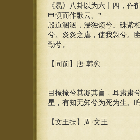
《易》八卦以为六十四，作郁
申愤而作歌云。”
殷道溷溷，浸独烦兮。硃紫
兮。炎炎之虐，使我愆兮。
勤兮。
【同前】唐·韩愈
目掩掩兮其凝其盲，耳肃肃
星，有知无知兮为死为生。
【文王操】周·文王