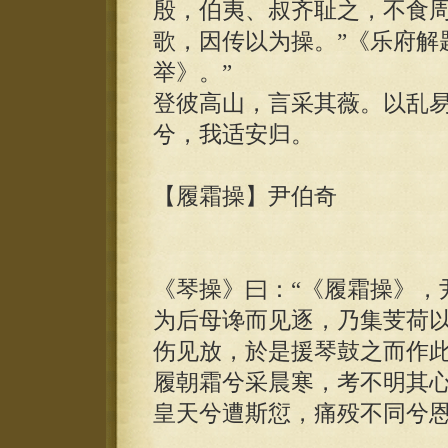
殷，伯夷、叔齐耻之，不食
歌，因传以为操。”《乐府解
举》。”
登彼高山，言采其薇。以乱
兮，我适安归。
【履霜操】尹伯奇
《琴操》曰：“《履霜操》，
为后母谗而见逐，乃集芰荷
伤见放，於是援琴鼓之而作此
履朝霜兮采晨寒，考不明其
皇天兮遭斯愆，痛殁不同兮