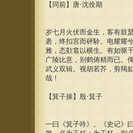
【同前】唐·沈佺期
岁七月火伏而金生，客有鼓瑟
砉，终扣宫而砰駖。电耀耀
雅，态欻翕以横生。有如驱
广陵比意，别鹤俦精而已。
武义双辑。视胡若芥，剪羯
哉！
【箕子操】殷·箕子
一曰《箕子吟》。《史记》曰