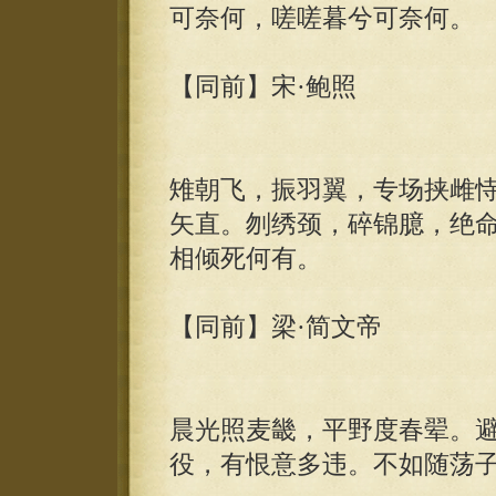
可奈何，嗟嗟暮兮可奈何。
【同前】宋·鲍照
雉朝飞，振羽翼，专场挟雌
矢直。刎绣颈，碎锦臆，绝
相倾死何有。
【同前】梁·简文帝
晨光照麦畿，平野度春翚。
役，有恨意多违。不如随荡