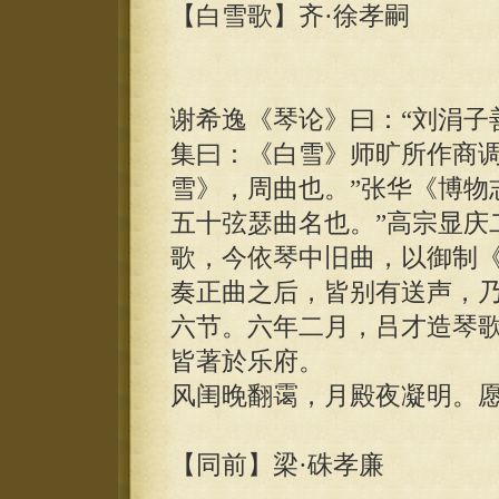
【白雪歌】齐·徐孝嗣
谢希逸《琴论》曰：“刘涓子
集曰：《白雪》师旷所作商调
雪》，周曲也。”张华《博物
五十弦瑟曲名也。”高宗显庆
歌，今依琴中旧曲，以御制
奏正曲之后，皆别有送声，
六节。六年二月，吕才造琴
皆著於乐府。
风闺晚翻霭，月殿夜凝明。
【同前】梁·硃孝廉