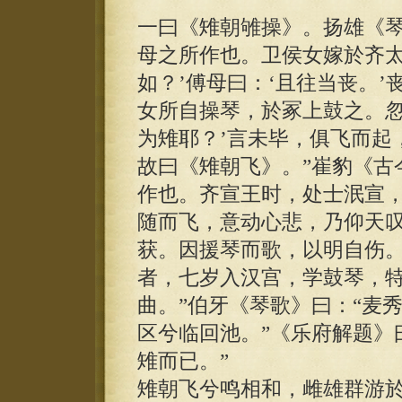
一曰《雉朝雊操》。扬雄《琴
母之所作也。卫侯女嫁於齐太
如？’傅母曰：‘且往当丧。
女所自操琴，於冢上鼓之。忽
为雉耶？’言未毕，俱飞而起
故曰《雉朝飞》。”崔豹《古
作也。齐宣王时，处士泯宣
随而飞，意动心悲，乃仰天
获。因援琴而歌，以明自伤
者，七岁入汉宫，学鼓琴，
曲。”伯牙《琴歌》曰：“麦
区兮临回池。”《乐府解题》
雉而已。”
雉朝飞兮鸣相和，雌雄群游