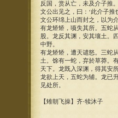
反国，赏从亡，未及介子推
文公出见之，曰：‘此介子推
文公环绵上山而封之，以为介
有龙矫矫，顷失其所。五蛇
股。龙反其渊，安其壤土。
中野。
有龙矫矫，遭天谴怒。三蛇
土。馀有一蛇，弃於草莽。
天下。龙既入深渊，得其安
龙欲上天，五蛇为辅。龙已
见处所。
【雉朝飞操】齐·犊沐子