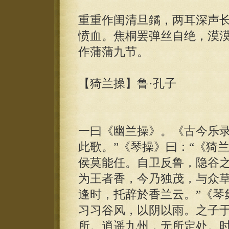
重重作闺清旦鐍，两耳深声
愤血。焦桐罢弹丝自绝，漠
作蒲蒲九节。
【猗兰操】鲁·孔子
一曰《幽兰操》。《古今乐录
此歌。”《琴操》曰：“《猗
侯莫能任。自卫反鲁，隐谷之
为王者香，今乃独茂，与众草
逢时，托辞於香兰云。”《琴
习习谷风，以阴以雨。之子
所。逍遥九州，无所定处。