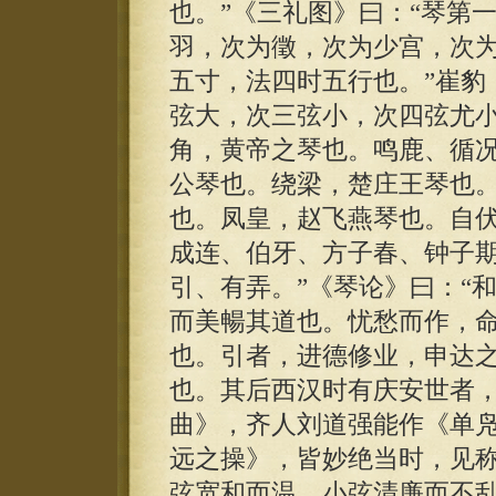
也。”《三礼图》曰：“琴第
羽，次为徵，次为少宫，次为
五寸，法四时五行也。”崔豹
弦大，次三弦小，次四弦尤小
角，黄帝之琴也。鸣鹿、循
公琴也。绕梁，楚庄王琴也
也。凤皇，赵飞燕琴也。自
成连、伯牙、方子春、钟子
引、有弄。”《琴论》曰：“
而美暢其道也。忧愁而作，
也。引者，进德修业，申达
也。其后西汉时有庆安世者
曲》，齐人刘道强能作《单
远之操》，皆妙绝当时，见
弦宽和而温，小弦清廉而不