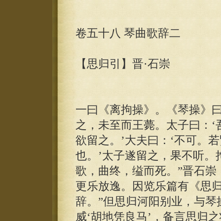
卷五十八 琴曲歌辞二
【思归引】晋·石崇
一曰《离拘操》。《琴操》曰
之，未至而王薨。太子曰：‘
欲留之。’大夫曰：‘不可。
也。’太子遂留之，果不听。
歌，曲终，缢而死。”晋石崇
更乐放逸。因览乐篇有《思
辞。”但思归河阳别业，与琴
威‘胡地凭良马’，备言思归