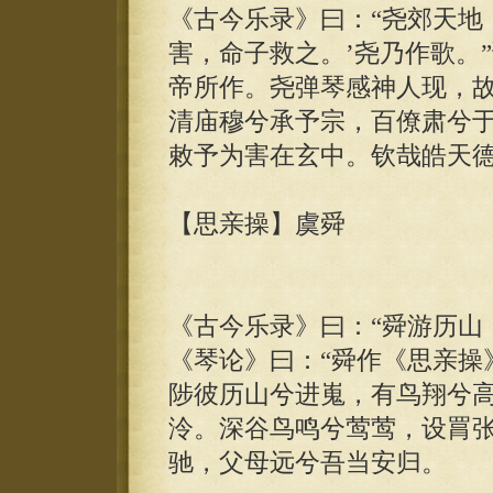
《古今乐录》曰：“尧郊天地
害，命子救之。’尧乃作歌。
帝所作。尧弹琴感神人现，故
清庙穆兮承予宗，百僚肃兮
敕予为害在玄中。钦哉皓天
【思亲操】虞舜
《古今乐录》曰：“舜游历山
《琴论》曰：“舜作《思亲操
陟彼历山兮进嵬，有鸟翔兮
泠。深谷鸟鸣兮莺莺，设罥
驰，父母远兮吾当安归。