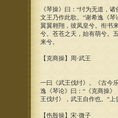
《琴操》曰：“纣为无道，诸
文王乃作此歌。”谢希逸《琴
翼翼翱翔，彼凤皇兮。衔书
兮。苍苍之天，始有萌兮。
来兮。
【克商操】周·武王
一曰《武王伐纣》。《古今乐
逸《琴论》曰：“《克商操》
王伐纣》，武王自作也。”上
【伤殷操】宋·微子