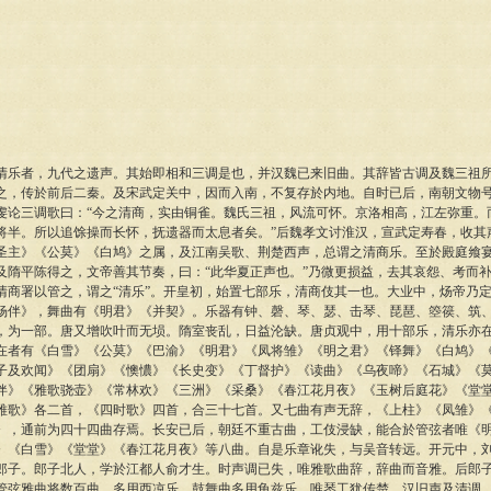
清乐者，九代之遗声。其始即相和三调是也，并汉魏已来旧曲。其辞皆古调及魏三祖
之，传於前后二秦。及宋武定关中，因而入南，不复存於内地。自时已后，南朝文物
虔论三调歌曰：“今之清商，实由铜雀。魏氏三祖，风流可怀。京洛相高，江左弥重。
将半。所以追馀操而长怀，抚遗器而太息者矣。”后魏孝文讨淮汉，宣武定寿春，收其
圣主》《公莫》《白鸠》之属，及江南吴歌、荆楚西声，总谓之清商乐。至於殿庭飨
及隋平陈得之，文帝善其节奏，曰：“此华夏正声也。”乃微更损益，去其哀怨、考而
清商署以管之，谓之“清乐”。开皇初，始置七部乐，清商伎其一也。大业中，炀帝乃
杨伴》，舞曲有《明君》《并契》。乐器有钟、磬、琴、瑟、击琴、琵琶、箜篌、筑
，为一部。唐又增吹叶而无埙。隋室丧乱，日益沦缺。唐贞观中，用十部乐，清乐亦
在者有《白雪》《公莫》《巴渝》《明君》《凤将雏》《明之君》《铎舞》《白鸠》
子及欢闻》《团扇》《懊憹》《长史变》《丁督护》《读曲》《乌夜啼》《石城》《
伴》《雅歌骁壶》《常林欢》《三洲》《采桑》《春江花月夜》《玉树后庭花》《堂
雅歌》各二首，《四时歌》四首，合三十七首。又七曲有声无辞，《上柱》《凤雏》
》，通前为四十四曲存焉。长安已后，朝廷不重古曲，工伎浸缺，能合於管弦者唯《
》《白雪》《堂堂》《春江花月夜》等八曲。自是乐章讹失，与吴音转远。开元中，
郎子。郎子北人，学於江都人俞才生。时声调已失，唯雅歌曲辞，辞曲而音雅。后郎
管弦雅曲将数百曲，多用西凉乐。鼓舞曲多用龟兹乐。唯琴工犹传楚、汉旧声及清调