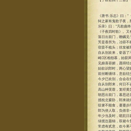
【子夜歌四十二首】
《唐书·乐志》曰：
轲之家有鬼歌子夜，
乐录》曰：“凡歌曲
《子夜四时歌》。又
落日出前门，瞻瞩见
芳是香所为，冶容不
宿昔不梳头；丝发被
自从别欢来，奁器了
崎区相怨慕，始获
见娘喜容媚，愿得结
始欲识郎时，两心望
前丝断缠绵，意欲结
今夕已欢别，合会在
自从别郎来，何日不
高山种芙蓉，复经黄
朝思出前门，暮思还
揽枕北窗卧，郎来就
驻箸不能食，蹇蹇步
郎为傍人取，负侬非
年少当及时，嗟跎日
绿揽迮题锦，双裙今
常虑有贰意，欢今果