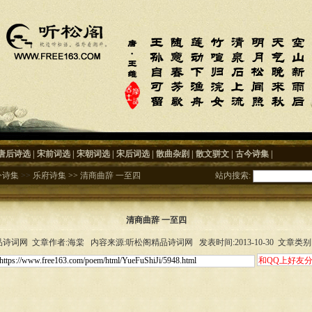
唐后诗选
|
宋前词选
|
宋朝词选
|
宋后词选
|
散曲杂剧
|
散文骈文
|
古今诗集
|
今诗集
>>
乐府诗集
>>
清商曲辞 一至四
站内搜索:
清商曲辞 一至四
诗词网 文章作者:海棠 内容来源:听松阁精品诗词网 发表时间:2013-10-30 文章类别