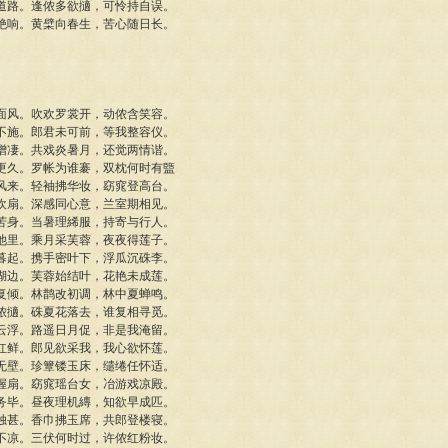
道路。逢侬多欲擿，可怜持自误。
绝响。黄檗向春生，苦心随日长。
面风。吹欢罗裳开，动侬含笑容。
不施。郎君未可前，等我整容仪。
增凄。共戏炎暑月，还觉两情谐。
更久。罗帐为谁褰，双枕何时有盬
风来。轻袖拂华妆，窈窕登高台。
欢扇。深感同心意，兰室期相见。
苦身。当暑理絺服，持寄与行人。
池里。乘月采芙蓉，夜夜得莲子。
暮起。携手密叶下，浮瓜沉硃李。
湖边。芙蓉始结叶，花艳未成莲。
复倾。林鹊改初调，林中夏蝉鸣。
侬擿。硃夏花落去，谁复相寻觅。
云浮。路遥日月促，非是我淹留。
红鲜。郎见欲采我，我心欲怀莲。
无壁。珍簟镂玉床，缱绻任怀适。
握扇。窈窕瑶台女，冶游戏凉殿。
务毕。昼夜理机縳，知欲早成匹。
独甚。香巾拂玉席，共郎登楼寝。
不凉。三伏何时过，许侬红粉妆。