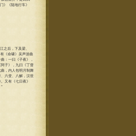
西门》《陆地行车》
渡江之后，下及梁、
曲有《命啸》吴声游曲
十曲：一曰《子夜》，
《阿子》，九曰《丁督
七曲，内人包明月制舞
折、六变、八解，汉世
传。又有《七日夜》
”