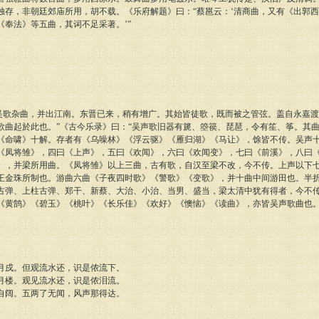
独存，非朝廷郊庙所用，胡不载。《乐府解题》曰：“蔡邕云：‘清商曲，又有《出郭
《奉法》等五曲，其词不足采著。’”
“吴歌杂曲，并出江南。东晋已来，稍有增广。其始皆徒歌，既而被之管弦。盖自永嘉
歌曲起於此也。”《古今乐录》曰：“吴声歌旧器有篪、箜篌、琵琶，令有笙、筝。其
《命啸》十解。存者有《乌噪林》《浮云驱》《雁归湖》《马让》，馀皆不传。吴声
《凤将雏》，四曰《上声》，五曰《欢闻》，六曰《欢闻变》，七曰《前溪》，八曰
》，并梁所用曲。《凤将雏》以上三曲，古有歌，自汉至梁不改，今不传。上声以下
王金珠所制也。游曲六曲《子夜四时歌》《警歌》《变歌》，并十曲中间游田也。半
古弹、上柱古弹、郑干、新蔡、大治、小治、当男、盛当，梁太清中犹有得者，今不
《黄鹄》《碧玉》《桃叶》《长乐佳》《欢好》《懊恼》《读曲》，亦皆吴声歌曲也。
月戍。但观流水还，识是侬流下。
月楼。观见流水还，识是侬泪流。
自阔。五两了无闻，风声那得达。