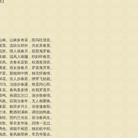
首】
山林。山林多奇采，阳鸟吐清音。
紫茎。流吹出郊外，共欢弄春英。
花舒。情人戏春月，窈窕曳罗裾。
多媚。温风入南牖，织妇怀春意。
新风。含春未及歌，桂酒发清容。
满道。燕女游春月，罗裳曳芳草。
罗星。那能闺中绣，独无怀春情。
林花。佳人步春苑，绣带飞纷葩。
月珰。冶游步春露，艳觅同心郎。
多哀。春风复多情，吹我罗裳开。
晨鸣。画眉忘注口，游步散春情。
风散。叹我当春年，无人相要唤。
巢梁。敢辞岁月久，但使逢春阳。
方渌。酌酒初满杯，调弦始终曲。
身轻。照灼兰光在，容冶春风生。
新歌。翠衣发华洛，回情一见过。
绣色。谁能不相思，独在机中织。
顾虑。春风振荣林，常恐华落去。