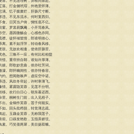
便喜。不见连理树，异根同条起。
辽落。打金侧玳瑁，外艳里怀薄。
悲满。忆子腹糜烂，肝肠尺寸断。
寒违。不见东流水。何时复西归。
不食。日冥当户倚，惆怅底不亿。
前窗。罗裳易飘飏，小开骂春风。
亦空。愿因微觞会，心感色亦同。
流襟。徒怀倾筐情，郎谁明侬心。
乖离。素不如浮萍，转动春风移。
更鼓。无故欢相逢，使侬肝肠苦。
忧色。三唤不一应，有何比松柏盬
所惜。重帘持自鄣，谁知许厚薄。
共嬉。郎歌妙意曲，侬亦吐芳词。
微濛。郎怀幽闺性，侬亦恃春容。
灼灼。想闻散唤声，虚应空中诺。
乖违。风吹冬帘起，许时寒薄飞。
豫情。雾露隐芙蓉，见莲不分明。
转移。欢行白日心，朝东暮还西。
乡里。桐树生门前，出入见梧子。
不出。金铜作芙蓉，莲子何能实。
不如。回头批栉脱，转觉薄志疏。
俱起。玉藕金芙蓉，无称我莲子。
肯前。口硃发艳歌，玉指弄娇弦。
纨素。巧笑蒨两犀，美目扬双蛾。