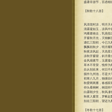
盛暑非游节，百虑相
【秋歌十八首】
风清觉时凉，明月天
清露凝如玉，凉风中
鸿雁搴南去，乳燕指
开窗秋月光，灭烛解
適忆三阳初，今已九
飘飘初秋夕，明月耀
秋夜凉风起，天高星
凉秋开窗寝，斜月垂
金风扇素节，玉露凝
草木不常荣，憔悴为
自从别欢来，何日不
掘作九州池，尽是大
初寒八九月，独缠自
秋爱两两雁，春感双
仰头看桐树，桐花特
白露朝夕生，秋风凄
秋夜入窗里，罗帐起
别在三阳初，望还九
【冬歌十七首】