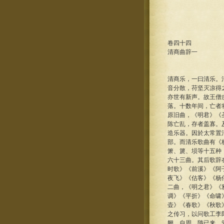
卷四十四
清商曲辞一
清商乐，一曰清乐。
音分散，苻坚灭凉得
亦世有新声。故王僧
落。十数年间，亡者
原旧曲，《明君》《
陈亡乱，存者盖寡。
造乐器。因於太常置
部。而清乐歌曲有《
箫、篪、埙等十五种
六十三曲。其后歌辞
时歌》《前溪》《阿
夜飞》《估客》《杨
二曲，《明之君》《
调》《平折》《命啸
壶》《春歌》《秋歌
之传习，以问歌工李
阙。自周、隋已来，