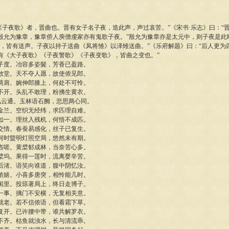
“《子夜歌》者，晋曲也。晋有女子名子夜，造此声，声过哀苦。”《宋书·乐志》曰：“
殷允为豫章，豫章侨人庾僧虔家亦有鬼歌子夜。”殷允为豫章亦是太元中，则子夜是此
终，皆有送声。子夜以持子送曲《凤将雏》以泽雉送曲。”《乐府解题》曰：“后人更为
有《大子夜歌》《子夜警歌》《子夜变歌》，皆曲之变也。”
子度。冶容多姿鬓，芳香已盈路。
敢堂。天不夺人愿，故使侬见郎。
两肩。婉伸郎膝上，何处不可怜。
不开。头乱不敢理，粉拂生黄衣。
风云通。玉林语石阙，悲思两心同。
金兰。空织无经纬，求匹理自难。
如一。理丝入残机，何悟不成匹。
交情。春蚕易感化，丝子已复生。
何时盬明灯照空局，悠然未有期。
咨嗟。黄檗郁成林，当奈苦心多。
檗坞。果得一莲时，流离婴辛苦。
后渚。语笑向谁道，腹中阴忆汝。
侬嬉。小喜多唐突，相怜能几时。
闱里。投琼著局上，终日走博子。
一事。摛门不安横，无复相关意。
就老。若不信侬语，但看霜下草。
复开。已许腰中带，谁共解罗衣。
不齐。枯鱼就浊水，长与清流乖。