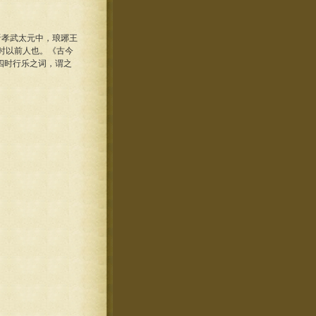
晋孝武太元中，琅琊王
时以前人也。《古今
四时行乐之词，谓之