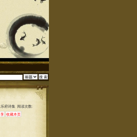
:乐府诗集 阅读次数: