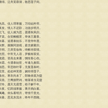
缠绵。泛舟芙蓉湖，散思莲子间。
色高。佳人理寒服，万结砧杵劳。
夜发。情人不还卧，冶游步明月。
北飞。征人难为思，愿逐秋风归。
罗裳。合笑帷幌里，举体兰蕙香。
秋暮。追逐泰始乐，不觉华年度。
秋辉。握腕同游戏，庭含媚素归。
月明。兰房竞妆饰，绮帐待双情。
光照。中宵无人语，罗幌有双笑。
成霜。登高去来雁，惆怅客心伤。
秋霜。今遇泰始世，年逢九春阳。
相思。常恐秋叶零，无复莲条时。
宅里。处处种芙蓉，婉转得莲子。
络丝。寒衣尚未了，郎唤侬底为盬
双燕。兰鹰接野鸡，雉落谁当见盬
可怜。愿天无霜雪，梧子解千年。
长夜。忆郎须寒服，乘月捣白素。
飘飏。仰头看明月，寄情千里光。
秋暮。恶见东流水，终年不西顾。