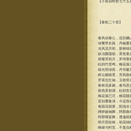
【子夜四时歌七十五
【春歌二十首】
春风动春心，流目瞩
绿荑带长路，丹椒重
光风流月初，新林锦
妖冶颜荡骀，景色复
碧楼冥初月，罗绮垂
杜鹃竹里鸣，梅花落
硃光照绿苑，丹华粲
鲜云媚硃景，芳风散
罗裳迮红袖，玉钗明
春林花多媚，春鸟意
新燕弄初调，杜鹃竞
梅花落已尽，柳花随
昔别雁集渚，今还燕
春园花就黄，阳池水
娉婷扬袖舞，阿那曲
阿那曜姿舞，透迤唱
明月照桂林，初花锦
崎岖与时竞，不复自