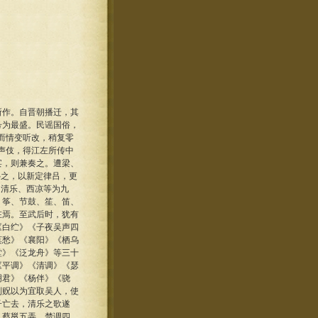
所作。自晋朝播迁，其
号为最盛。民谣国俗，
而情变听改，稍复零
声伎，得江左所传中
宴，则兼奏之。遭梁、
补之，以新定律吕，更
定清乐、西凉等为九
、筝、节鼓、笙、笛、
在焉。至武后时，犹有
《白纻》《子夜吴声四
莫愁》《襄阳》《栖乌
堂》《泛龙舟》等三十
《平调》《清调》《瑟
明君》《杨伴》《骁
刘贶以为宜取吴人，使
子亡去，清乐之歌遂
。蔡邕五弄，楚调四