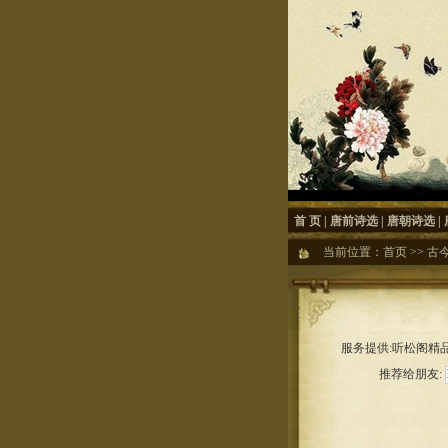
首 页
|
唐前诗选
|
唐朝诗选
|
当前位置：
首页
>>
古
服务提供:听松阁精品
推荐给朋友: