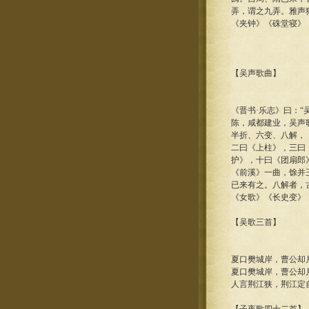
弄，谓之九弄。雅声
《夹钟》《硃堂寝》
【吴声歌曲】
《晋书·乐志》曰：
陈，咸都建业，吴声
半折、六变、八解，
二曰《上柱》，三曰
护》，十曰《团扇郎
《前溪》一曲，馀并
已来有之。八解者，
《女歌》《长史变》
【吴歌三首】
夏口樊城岸，曹公却
夏口樊城岸，曹公却
人言荆江狭，荆江定