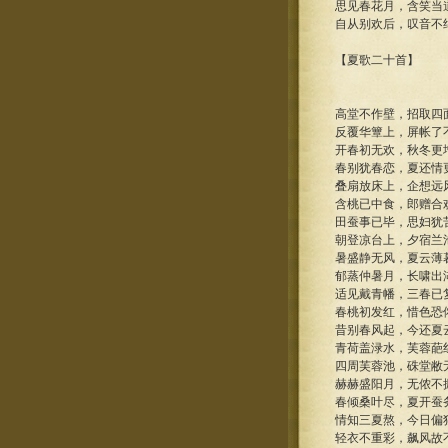
思见春花月，含笑当
自从别欢后，叹音不
【夏歌二十首】
高堂不作壁，招取四
反覆华簟上，屏帐了
开春初无欢，秋冬更
春别犹春恋，夏还情
叠扇放床上，企想远
含桃已中食，郎赠合
田蚕事已毕，思妇犹
朝登凉台上，夕宿兰
暑盛静无风，夏云薄
郁蒸仲暑月，长啸出
适见戴青幡，三春已
春桃初发红，惜色恐
昔别春风起，今还夏
青荷盖渌水，芙蓉葩
四周芙蓉池，硃堂敝
赫赫盛阳月，无侬不
春倾桑叶尽，夏开蚕
情知三夏熬，今日偏
轻衣不重彩，飙风故