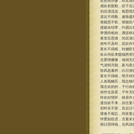
欢愁侬亦惨，郎笑我
感欢初殷勤，叹子后
别后涕流连，相思情
道近不得数，遂致盛
谁能思不歌，谁能饥
揽裙未结带，约眉出
举酒待相劝，酒还杯
夜觉百思缠，忧叹涕
侬年不及时，其於作
夜长不得眠，转侧听
欢从何处来盬端然有
念爱情慊慊，倾倒无
气清明月朗，夜与君
惊风急素柯，白日渐
夜长不得眠，明月何
人各既畴匹，我志独
我念欢的的，子行由
侬作北辰星，千年无
怜欢好情怀，移居作
遣信欢不来，自往复
初时非不密，其后日
寝食不相忘，同坐复
恃爱如欲进，含羞未
朝日照绮钱，光风动