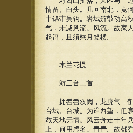
对西山摇落，又匹马，过
情留。白头。几回南北，竟
中锦带吴钩。岩城笳鼓动高
气，未减风流。风流。故家
起舞，且须乘月登楼。
木兰花慢
游三台二首
拥岧岧双阙，龙虎气，郁
台城。台城。为谁西望，但
教天地无情。风云奔走十年
上，何用虚名。青青。故都