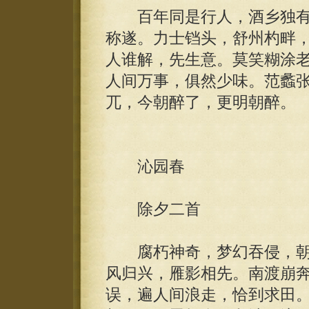
百年同是行人，酒乡独有
称遂。力士铛头，舒州杓畔
人谁解，先生意。莫笑糊涂
人间万事，俱然少味。范蠡
兀，今朝醉了，更明朝醉。
沁园春
除夕二首
腐朽神奇，梦幻吞侵，朝
风归兴，雁影相先。南渡崩
误，遍人间浪走，恰到求田