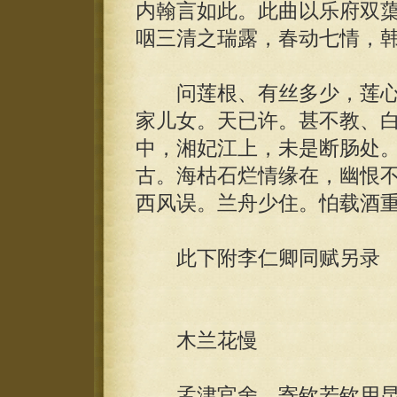
内翰言如此。此曲以乐府双
咽三清之瑞露，春动七情，
问莲根、有丝多少，莲心
家儿女。天已许。甚不教、
中，湘妃江上，未是断肠处
古。海枯石烂情缘在，幽恨
西风误。兰舟少住。怕载酒
此下附李仁卿同赋另录
木兰花慢
孟津官舍，寄钦若钦用昆