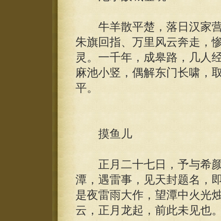
牛羊散平楚，落日汉家营
朱旗回指、万里风云奔走，
灵。一千年，成皋路，几人
麻池小竖，偶解东门长啸，
平。
摸鱼儿
正月二十七日，予与希颜
潭，遇雷事，见天封题名，
是夜雷雨大作，望潭中火光
云，正月龙起，前此未见也