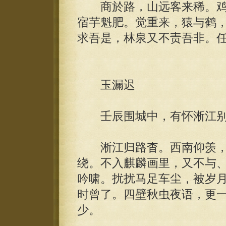
商於路，山远客来稀。鸡
宿芋魁肥。觉重来，猿与鹤
求吾是，林泉又不责吾非。
玉漏迟
壬辰围城中，有怀淅江别
淅江归路杳。西南仰羡，
绕。不入麒麟画里，又不与
吟啸。扰扰马足车尘，被岁
时曾了。四壁秋虫夜语，更
少。