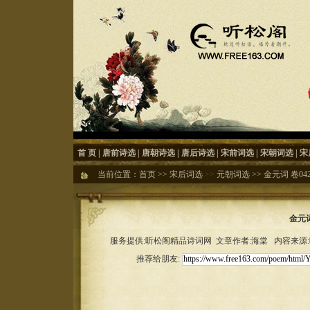
首 页
|
唐前诗选
|
唐朝诗选
|
唐后诗选
|
宋前词选
|
宋朝词选
|
宋
当前位置：
首页
>>
宋后词选
>>
元朝词选
>>
金元词 卷04
金元词
服务提供:听松阁精品诗词网 文章作者:海棠 内容来源:听松
推荐给朋友: