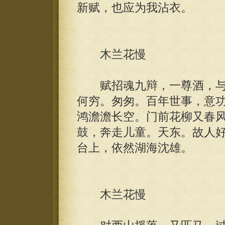
新赋，也应为我沾衣。
木兰花慢
赋招魂九辩，一尊酒，与
何穷。匆匆。百年世事，意
鸿澹澹长空。门前花柳又春
鼓，奔走儿童。天东。故人
台上，依然湖海沈雄。
木兰花慢