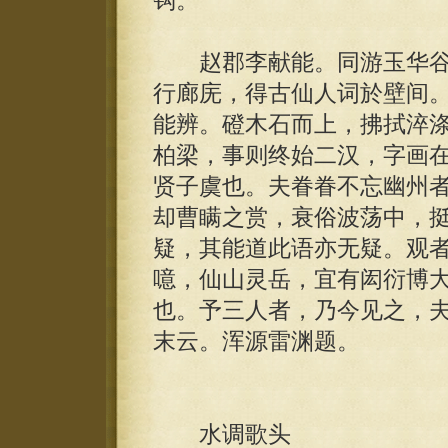
钩。
赵郡李献能。同游玉华谷
行廊庑，得古仙人词於壁间
能辨。磴木石而上，拂拭淬
柏梁，事则终始二汉，字画
贤子虞也。夫眷眷不忘幽州
却曹瞒之赏，衰俗波荡中，
疑，其能道此语亦无疑。观
噫，仙山灵岳，宜有闳衍博
也。予三人者，乃今见之，
末云。浑源雷渊题。
水调歌头