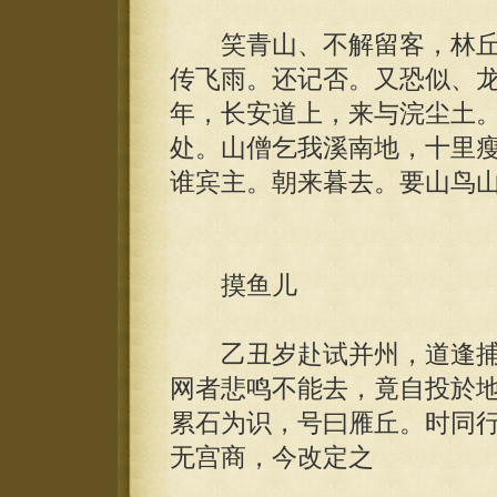
笑青山、不解留客，林丘
传飞雨。还记否。又恐似、
年，长安道上，来与浣尘土
处。山僧乞我溪南地，十里
谁宾主。朝来暮去。要山鸟
摸鱼儿
乙丑岁赴试并州，道逢捕
网者悲鸣不能去，竟自投於
累石为识，号曰雁丘。时同
无宫商，今改定之