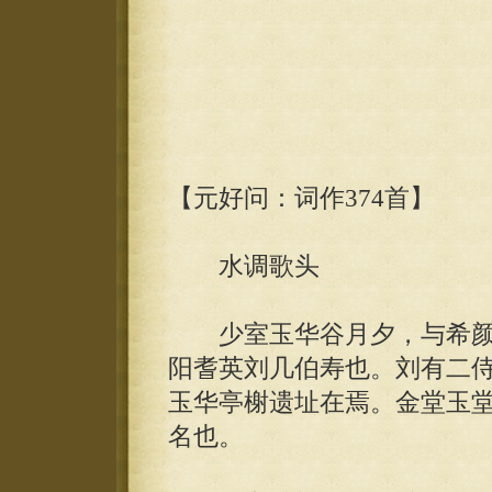
【元好问：词作374首】
水调歌头
少室玉华谷月夕，与希颜
阳耆英刘几伯寿也。刘有二
玉华亭榭遗址在焉。金堂玉
名也。