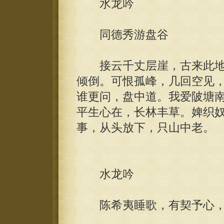
水龙吟
同德秀游盘谷
接云千丈层崖，古来此地
倾倒。可恨孤峰，几回空见
谁更问，盘中道。我爱陂塘
平生心在，长林丰草。婢织
事，从头放下，只山中老。
水龙吟
陈希夷睡歌，有契予心，