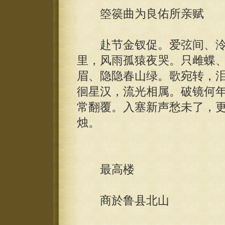
箜篌曲为良佑所亲赋
赴节金钗促。爱弦间、泠
里，风雨孤猿夜哭。只雌蝶
眉、隐隐春山绿。歌宛转，
徊星汉，流光相属。破镜何
常翻覆。入塞新声愁未了，
烛。
最高楼
商於鲁县北山