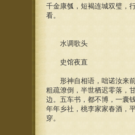
千金康瓠，短褐连城双璧，
看。
水调歌头
史馆夜直
形神自相语，咄诺汝来前
粗疏潦倒，半世栖迟零落，
边。五车书，都不博，一囊
年年乡社，桃李家家春酒，
穿。