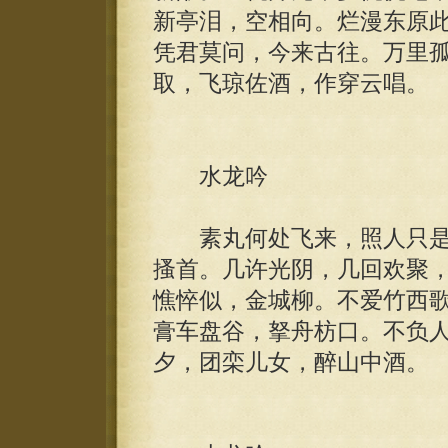
新亭泪，空相向。烂漫东原
凭君莫问，今来古往。万里
取，飞琼佐酒，作穿云唱。
水龙吟
素丸何处飞来，照人只是
搔首。几许光阴，几回欢聚
憔悴似，金城柳。不爱竹西
膏车盘谷，拏舟枋口。不负
夕，团栾儿女，醉山中酒。