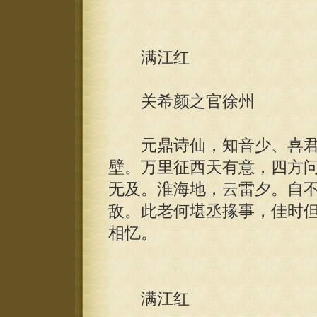
满江红
关希颜之官徐州
元鼎诗仙，知音少、喜君
壁。万里征西天有意，四方
无及。淮海地，云雷夕。自
敌。此老何堪丞掾事，佳时
相忆。
满江红