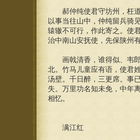
郝仲纯使君守坊州，枉道
以事当往山中，仲纯留兵骑
辕辙不可行，作此寄之。使
治中南山安抚使，先保陕州
画戟清香，谁得似、韦郎
北。竹马儿童应有语，使君
汤壁。千日醉，三更席。事
失。万里功名知未免，中年
相忆。
满江红