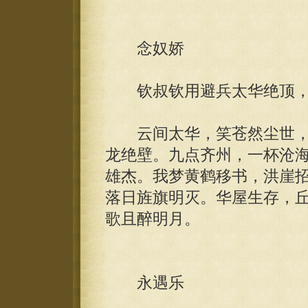
念奴娇
钦叔钦用避兵太华绝顶，
云间太华，笑苍然尘世，
龙绝壁。九点齐州，一杯沧
雄杰。我梦黄鹤移书，洪崖
落日旌旗明灭。华屋生存，
歌且醉明月。
永遇乐