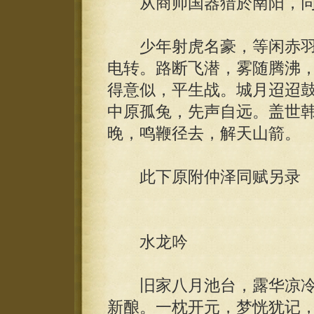
从商帅国器猎於南阳，同
少年射虎名豪，等闲赤羽
电转。路断飞潜，雾随腾沸
得意似，平生战。城月迢迢
中原孤兔，先声自远。盖世
晚，鸣鞭径去，解天山箭。
此下原附仲泽同赋另录
水龙吟
旧家八月池台，露华凉冷
新酿。一枕开元，梦恍犹记