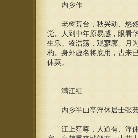
内乡作
老树荒台，秋兴动、悠然
觉。人到中年原易感，眼看
生乐。凌浩荡，观寥廓。月
杓。身外虚名将底用，古来
休莫。
满江红
内乡半山亭浮休居士张芸
江上窪尊，人道有、浮休