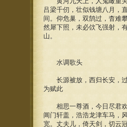
黄河九天上，人鬼瞰重关
吕梁千仞，壮似钱塘八月，
间。仰危巢，双鹄过，杳难
然犀下照，未必佽飞强射，
山。
水调歌头
长源被放，西归长安，过
为赋此
相思一尊酒，今日尽君欢
阊门轩盖，浩浩龙津车马，
宽。丈夫儿，倚天剑，切云冠