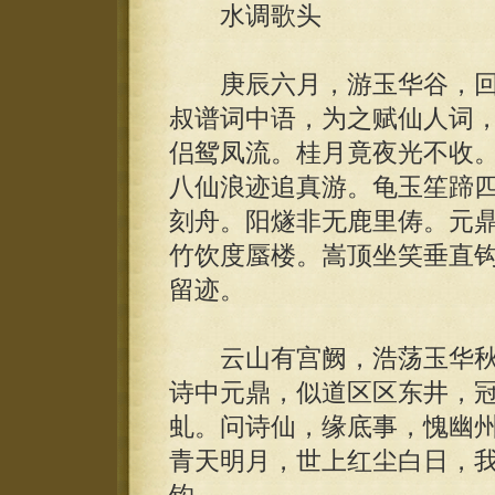
水调歌头
庚辰六月，游玉华谷，回
叔谱词中语，为之赋仙人词
侣鸳凤流。桂月竟夜光不收
八仙浪迹追真游。龟玉笙蹄
刻舟。阳燧非无鹿里俦。元
竹饮度蜃楼。嵩顶坐笑垂直
留迹。
云山有宫阙，浩荡玉华秋
诗中元鼎，似道区区东井，
虬。问诗仙，缘底事，愧幽
青天明月，世上红尘白日，