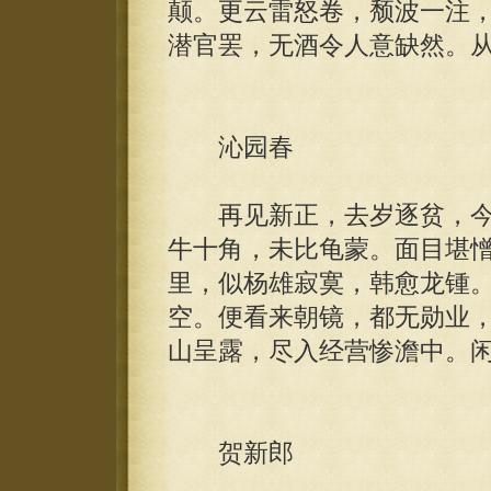
颠。更云雷怒卷，颓波一注
潜官罢，无酒令人意缺然。
沁园春
再见新正，去岁逐贫，今
牛十角，未比龟蒙。面目堪
里，似杨雄寂寞，韩愈龙锺
空。便看来朝镜，都无勋业
山呈露，尽入经营惨澹中。
贺新郎