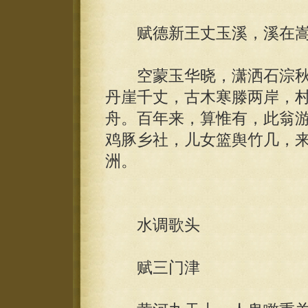
赋德新王丈玉溪，溪在嵩
空蒙玉华晓，潇洒石淙秋
丹崖千丈，古木寒滕两岸，
舟。百年来，算惟有，此翁
鸡豚乡社，儿女篮舆竹几，
洲。
水调歌头
赋三门津