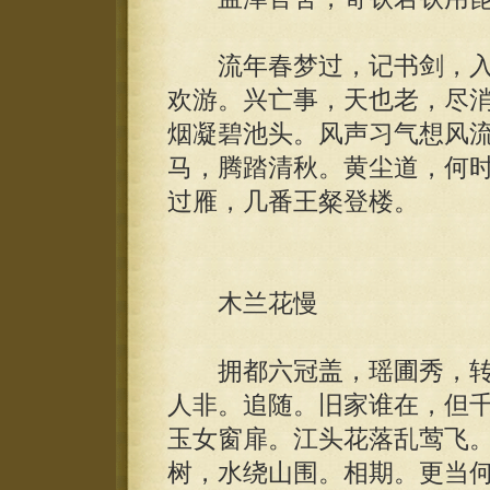
流年春梦过，记书剑，入
欢游。兴亡事，天也老，尽
烟凝碧池头。风声习气想风
马，腾踏清秋。黄尘道，何
过雁，几番王粲登楼。
木兰花慢
拥都六冠盖，瑶圃秀，转
人非。追随。旧家谁在，但
玉女窗扉。江头花落乱莺飞
树，水绕山围。相期。更当