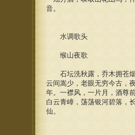
音。
水调歌头
缑山夜歌
石坛洗秋露，乔木拥苍烟
云间嵩少，老眼无穷今古，
年。一襟风，一片月，酒尊
白云青嶂，荡荡银河碧落，
仙。