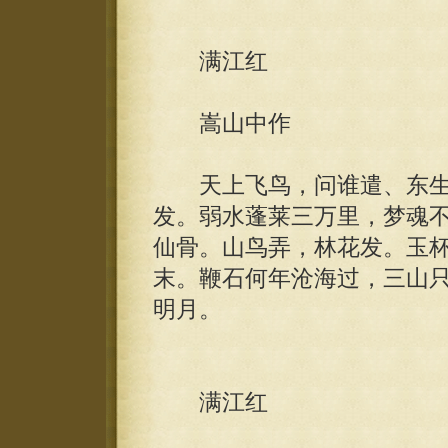
满江红
嵩山中作
天上飞鸟，问谁遣、东生
发。弱水蓬莱三万里，梦魂
仙骨。山鸟弄，林花发。玉
末。鞭石何年沧海过，三山
明月。
满江红