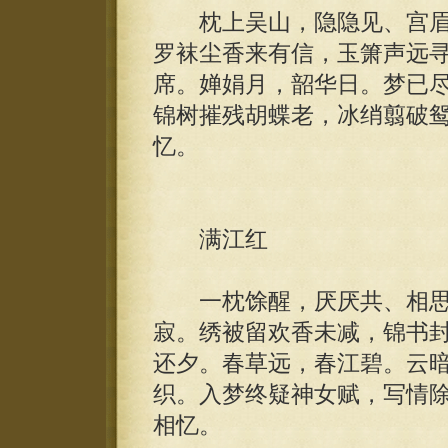
枕上吴山，隐隐见、宫眉
罗袜尘香来有信，玉箫声远
席。婵娟月，韶华日。梦已
锦树摧残胡蝶老，冰绡翦破
忆。
满江红
一枕馀醒，厌厌共、相思
寂。绣被留欢香未减，锦书
还夕。春草远，春江碧。云
织。入梦终疑神女赋，写情
相忆。