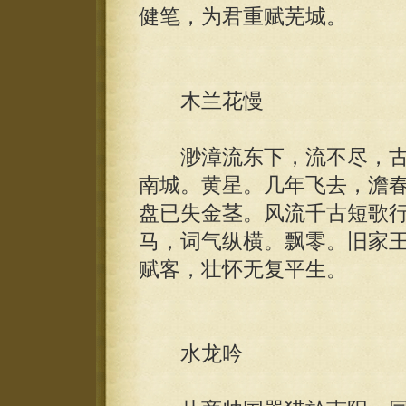
健笔，为君重赋芜城。
木兰花慢
渺漳流东下，流不尽，古
南城。黄星。几年飞去，澹
盘已失金茎。风流千古短歌
马，词气纵横。飘零。旧家
赋客，壮怀无复平生。
水龙吟