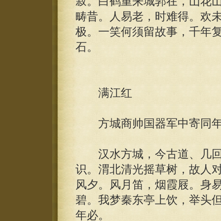
寂。白鹤重来城郭在，山花
畴昔。人易老，时难得。欢
极。一笑何须留故事，千年
石。
满江红
方城商帅国器军中寄同年
汉水方城，今古道、几回
识。渭北清光摇草树，故人
风夕。风月笛，烟霞屐。身
碧。我梦秦东亭上饮，举头
年必。