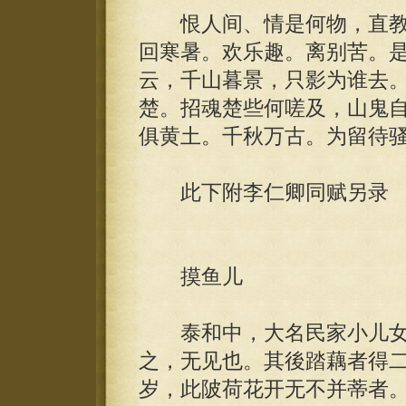
恨人间、情是何物，直教
回寒暑。欢乐趣。离别苦。
云，千山暮景，只影为谁去
楚。招魂楚些何嗟及，山鬼
俱黄土。千秋万古。为留待
此下附李仁卿同赋另录
摸鱼儿
泰和中，大名民家小儿女
之，无见也。其後踏藕者得
岁，此陂荷花开无不并蒂者