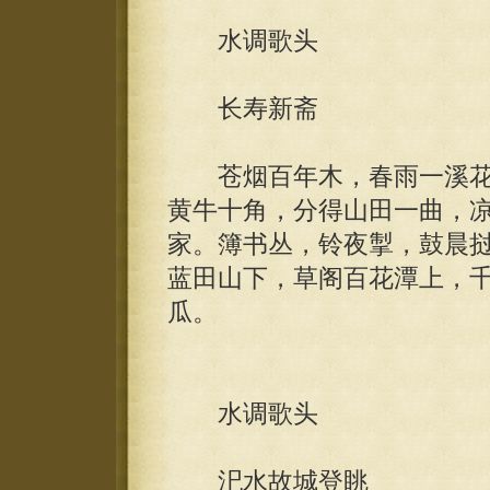
水调歌头
长寿新斋
苍烟百年木，春雨一溪花
黄牛十角，分得山田一曲，
家。簿书丛，铃夜掣，鼓晨
蓝田山下，草阁百花潭上，
瓜。
水调歌头
汜水故城登眺