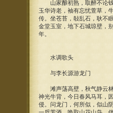
山家酿初熟，取醉不论钱
玉华诗老，袖有忘忧萱草，
传。坐苍苔，敧乱石，耿不
金堂玉室，地下石城琼壁，
年。
水调歌头
与李长源游龙门
滩声荡高壁，秋气静云林
神光牛背，今日春风马耳，
侵。问龙门，何所似，似山
一卮芳酒，唤取山花山鸟，