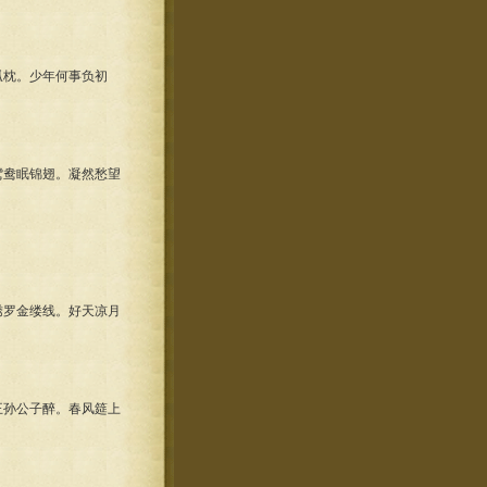
枕。少年何事负初
鸯眠锦翅。凝然愁望
罗金缕线。好天凉月
孙公子醉。春风筵上