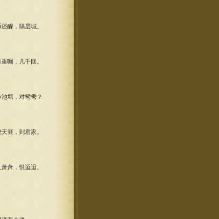
还醒，隔层城。
重嘱，几千回。
池塘，对鸳鸯？
天涯，到君家。
萧萧，恨迢迢。