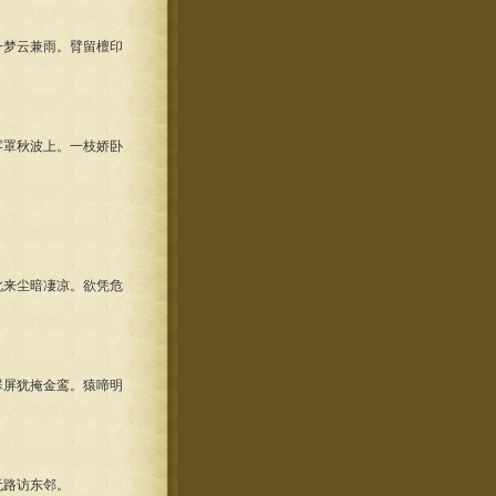
梦云兼雨。臂留檀印
罩秋波上。一枝娇卧
来尘暗凄凉。欲凭危
屏犹掩金鸾。猿啼明
路访东邻。