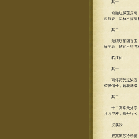
其一
粉融红腻莲房绽，
齿痕香，深秋不寐漏
其二
楚腰蛴领团香玉，
醉芙蓉，良宵不得与
临江仙
其一
雨停荷芰逗浓香，
槛恨偏长，藕花珠缀
其二
十二高峯天外寒，
月照空滩，孤舟行客
浣溪沙
寂寞流苏冷绣茵，