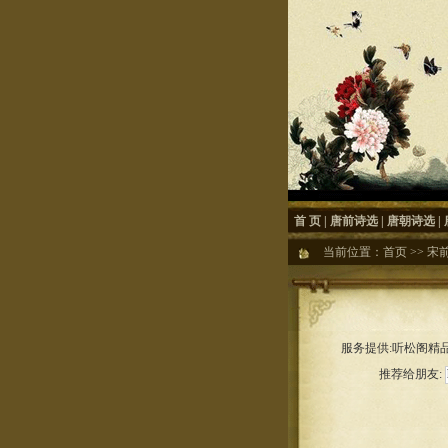
首 页
|
唐前诗选
|
唐朝诗选
|
当前位置：
首页
>>
宋
服务提供:听松阁精品
推荐给朋友: