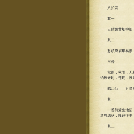
八拍蛮
其一
云鎻嫩黄烟柳细，
其二
愁鎻黛眉烟易惨，
河传
秋雨，秋雨，无昼
约雁来时，违期，雁
临江仙 尹参
其一
一番荷芰生池沼，
遣思悠扬，慵窥往事
其二