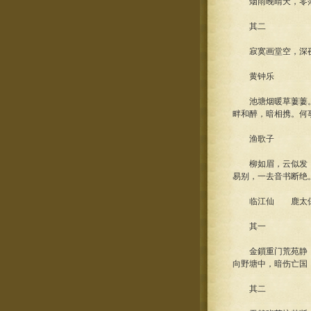
烟雨晚晴天，零落
其二
寂寞画堂空，深夜
黄钟乐
池塘烟暖草萋萋。
畔和醉，暗相携。何
渔歌子
柳如眉，云似发，
易别，一去音书断绝
临江仙 鹿太保
其一
金鎻重门荒苑静，
向野塘中，暗伤亡国
其二