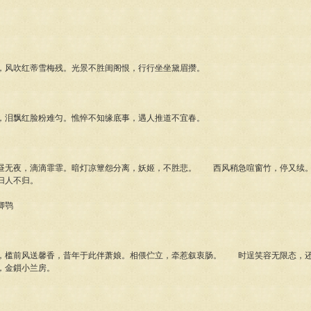
风吹红蒂雪梅残。光景不胜闺阁恨，行行坐坐黛眉攒。
泪飘红脸粉难匀。憔悴不知缘底事，遇人推道不宜春。
无夜，滴滴霏霏。暗灯凉簟怨分离，妖姬，不胜悲。 西风稍急喧窗竹，停又续。
归人不归。
卿鹗
槛前风送馨香，昔年于此伴萧娘。相偎伫立，牵惹叙衷肠。 时逞笑容无限态，还
，金鎻小兰房。