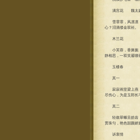
满宫花 魏太尉
雪霏霏，风凛凛，
心？泪滴缕金双衽。
木兰花
小芙蓉，香旖旎，
静相思，一双笑靥嚬
玉楼春
其一
寂寂画堂梁上燕，
尽伤心，为是玉郎长
其二
轻敛翠蛾呈皓齿，
贯珠匀，艳色韶颜娇
诉衷情