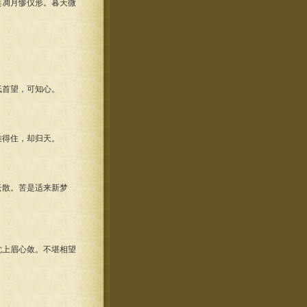
凋月惨仪形。暮天微
首望，可知心。
得住，却归天。
散。苦是适来新梦
上眉心敛。不堪相望