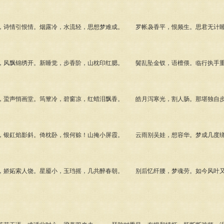
诗情引恨情。烟露冷，水流轻，思想梦难成。 罗帐袅香平，恨频生。思君无计睡
风飘锦绣开。新睡觉，步香阶，山枕印红腮。 鬓乱坠金钗，语檀偎。临行执手重
蛩声悄画堂。筠簟冷，碧窗凉，红蜡泪飘香。 皓月泻寒光，割人肠。那堪独自步
银釭焰影斜。倚枕卧，恨何赊！山掩小屏霞。 云雨别吴娃，想容华。梦成几度绕
娇妬索人饶。星靥小，玉珰摇，几共醉春朝。 别后忆纤腰，梦魂劳。如今风叶又