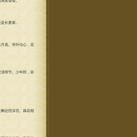
滴黄金缕。
是长萧索。
月底。帘外论心，花
清明节。少年郎，容
阑还照深宫。藕花相