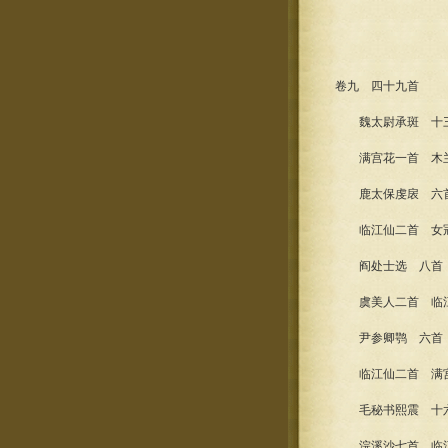
卷九 四十九首
魏太尉承斑 十
满宫花一首 木兰花
鹿太保虔扆 六
临江仙二首 女冠
阎处士选 八首
虞美人二首 临江
尹参卿鹗 六首
临江仙二首 满宫
毛秘书熙震 十
浣溪沙七首 临江