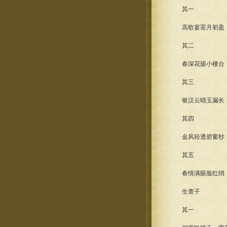
其一
高歌宴罢月初盈，
其二
春深花簇小楼台，
其三
银汉云晴玉漏长，
其四
金风轻透碧窗纱，
其五
春情满眼脸红绡，
生查子
其一