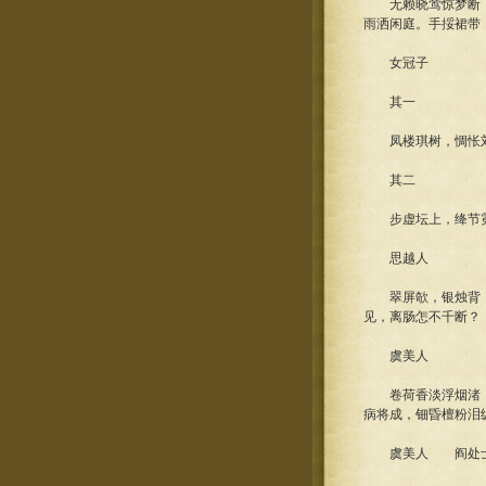
无赖晓莺惊梦断，
雨洒闲庭。手挼裙带
女冠子
其一
凤楼琪树，惆怅刘
其二
步虚坛上，绛节霓
思越人
翠屏欹，银烛背，
见，离肠怎不千断？
虞美人
卷荷香淡浮烟渚，
病将成，钿昏檀粉泪
虞美人 阎处