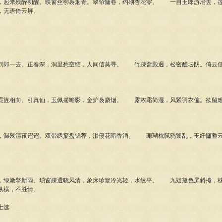
起来残醉初醒。映窗丝柳袅烟青。翠帘慵卷，约砌杏花零。 一自玉郎游冶去，莲
，无语倚云屏。
郎一去。正春深，洞里愁空结，人间信莫寻。 竹疎斋殿迥，松密醮坛阴。倚云低
旌相向。引真仙，玉佩摇蟾影，金炉袅麝烟。 露浓霜简湿，风紧羽衣偏。欲留难
漏残清夜迢迢。双带绣窠盘锦荐，泪侵花暗香消。 珊瑚枕腻鸦鬟乱，玉纤慵整云
绿嫩擎新雨。琐窗疎透晓风清，象床珍簟冷光轻，水纹平。 九疑黛色屏斜掩，枕
纵横，不胜情。
士选