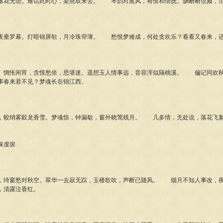
花无语。难话此时心，梁燕双来去。 琴韵对熏风，有恨和情抚。肠断断弦频，泪
垂罗幕。灯暗锦屏欹，月冷珠帘薄。 愁恨梦难成，何处贪欢乐？看看又春来，还
惆怅闲宵，含恨愁坐，思堪迷。遥想玉人情事远，音容浑似隔桃溪。 偏记同欢秋
事春来君不见？梦魂长在锦江西。
蛟绡雾縠龙香雪。梦魂惊，钟漏歇，窗外晓莺残月。 几多情，无处说，落花飞絮
。
虔扆
绮窗愁对秋空。翠华一去寂无踪，玉楼歌吹，声断已随风。 烟月不知人事改，夜
，清露泣香红。