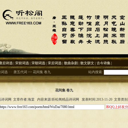
唐后诗选
|
宋前词选
|
宋朝词选
|
宋后词选
|
散曲杂剧
|
散文骈文
|
古今诗集
|
前词选
>>
唐五代词
>>
花间集 卷九
站内搜索:
花间集 卷九
诗词网 文章作者:海棠 内容来源:听松阁精品诗词网 发表时间:2013-11-20 文章类别