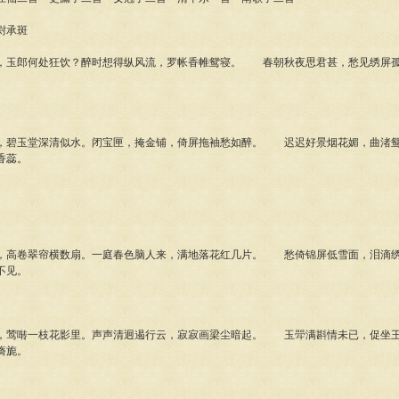
承斑
玉郎何处狂饮？醉时想得纵风流，罗帐香帷鸳寝。 春朝秋夜思君甚，愁见绣屏孤
碧玉堂深清似水。闭宝匣，掩金铺，倚屏拖袖愁如醉。 迟迟好景烟花媚，曲渚鸳
香蕊。
高卷翠帘横数扇。一庭春色脑人来，满地落花红几片。 愁倚锦屏低雪面，泪滴绣
不见。
莺啭一枝花影里。声声清迥遏行云，寂寂画梁尘暗起。 玉斝满斟情未已，促坐王
旖旎。