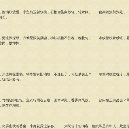
脸动双波慢。小鱼衔玉鬓钗横，石榴裙染象纱轻，转娉婷。 偷期锦浪荷深处，一
初长。
鬓迭深深绿。月蛾星眼笑微嚬，柳妖桃艳不胜春，晚妆匀。 水纹簟映青纱帐，雾
君同，恨忡忡。
岸边蝉噪垂杨。物华空有旧池塘，不逢仙子，何处梦襄王？ 珍簟对欹鸳枕冷，此
，犹似汗凝妆。
竹梢轻拂仙坛。宝衣行雨在云端，画帘深殿，香雾冷风残。 欲问楚王何处去？翠
，惊梦亦艰难。
倚屏山枕惹香尘，小庭花露泣浓春。 刘阮信非仙洞客，嫦娥终是月中人，此生无