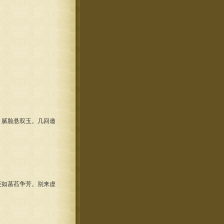
腻脸悬双玉。几回邀
如菡萏争芳。别来虚