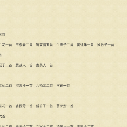
三首
一首 玉楼春二首 诉衷情五首 生查子二首 黄锺乐一首 渔歌子一首
首
子二首 思越人一首 虞美人一首
仙二首 浣溪沙一首 八拍蛮二首 河传一首
花一首 杏园芳一首 醉公子一首 菩萨蛮一首
六首
仙二首 更漏子二首 女冠子二首 清平乐一首 南歌子二首