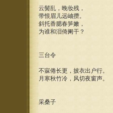
云鬓乱，晚妆残，
带恨眉儿远岫攒。
斜托香腮春笋嫩，
为谁和泪倚阑干？
三台令
不寐倦长更，披衣出户行。
月寒秋竹冷，风切夜窗声。
采桑子