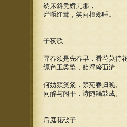
绣床斜凭娇无那，
烂嚼红茸，笑向檀郎唾。
子夜歌
寻春须是先春早，看花莫待
缥色玉柔擎，醅浮盏面清。
何妨频笑粲，禁苑春归晚。
同醉与闲平，诗随羯鼓成。
后庭花破子