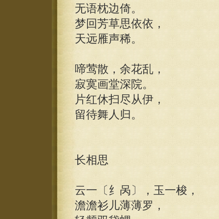
无语枕边倚。
梦回芳草思依依，
天远雁声稀。
啼莺散，余花乱，
寂寞画堂深院。
片红休扫尽从伊，
留待舞人归。
长相思
云一〔纟呙〕，玉一梭，
澹澹衫儿薄薄罗，