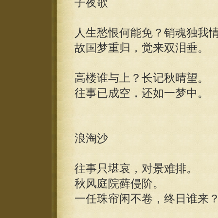
子夜歌
人生愁恨何能免？销魂独我
故国梦重归，觉来双泪垂。
高楼谁与上？长记秋晴望。
往事已成空，还如一梦中。
浪淘沙
往事只堪哀，对景难排。
秋风庭院藓侵阶。
一任珠帘闲不卷，终日谁来