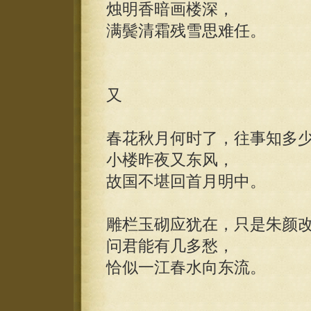
烛明香暗画楼深，
满鬓清霜残雪思难任。
又
春花秋月何时了，往事知多
小楼昨夜又东风，
故国不堪回首月明中。
雕栏玉砌应犹在，只是朱颜
问君能有几多愁，
恰似一江春水向东流。