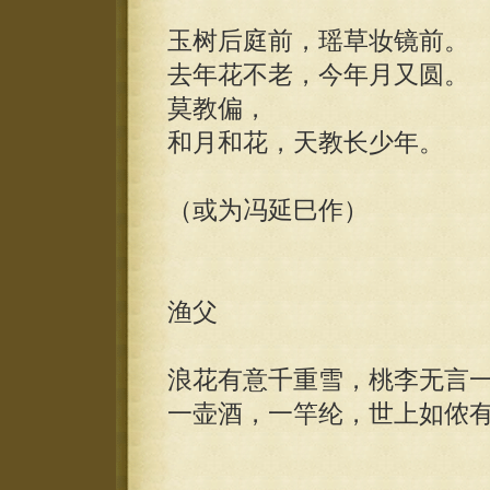
玉树后庭前，瑶草妆镜前。
去年花不老，今年月又圆。
莫教偏，
和月和花，天教长少年。
（或为冯延巳作）
渔父
浪花有意千重雪，桃李无言
一壶酒，一竿纶，世上如侬