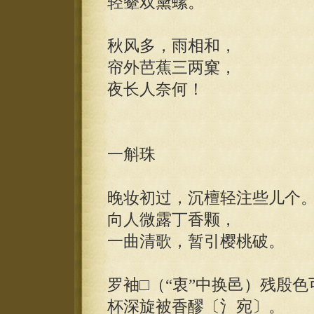
轻颦双黛螺。
秋风多，雨相和，
帘外芭蕉三两窠，
夜长人奈何！
一斛珠
晚妆初过，沉檀轻注些儿个
向人微露丁香颗，
一曲清歌，暂引樱桃破。
罗袖□（“衷”中换邑）残殷色
杯深旋被香醪〔氵宛〕。