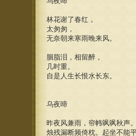
乌夜啼
林花谢了春红，
太匆匆，
无奈朝来寒雨晚来风。
胭脂泪，相留醉，
几时重。
自是人生长恨水长东。
乌夜啼
昨夜风兼雨，帘帏飒飒秋声
烛残漏断频倚枕。起坐不能