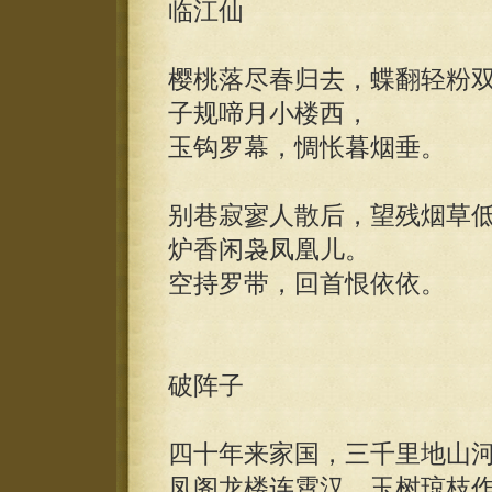
临江仙
樱桃落尽春归去，蝶翻轻粉
子规啼月小楼西，
玉钩罗幕，惆怅暮烟垂。
别巷寂寥人散后，望残烟草
炉香闲袅凤凰儿。
空持罗带，回首恨依依。
破阵子
四十年来家国，三千里地山
凤阁龙楼连霄汉，玉树琼枝