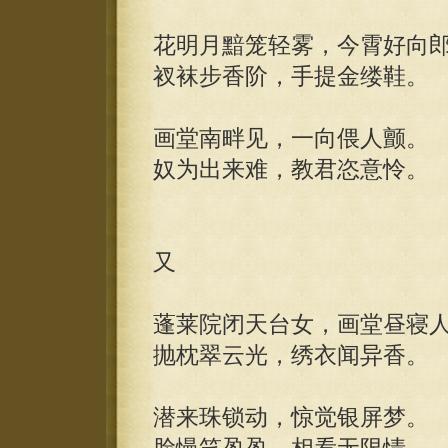
花明月黯笼轻雾，今霄好向
衩袜步香阶，手提金缕鞋。
画堂南畔见，一向偎人颤。
奴为出来难，教君恣意怜。
又
蓬莱院闭天台女，画堂昼寝
抛枕翠云光，绣衣闻异香。
潜来珠锁动，惊觉银屏梦。