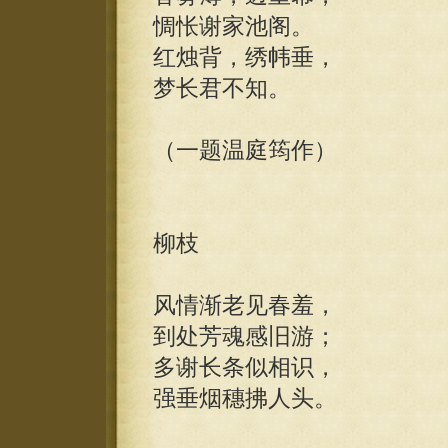
惆怅谢家池阁。
红烛背，绣帏垂，
梦长君不知。
（一题温庭筠作）
柳枝
风情渐老见春羞，
到处芳魂感旧游；
多谢长条似相识，
强垂烟穗拂人头。