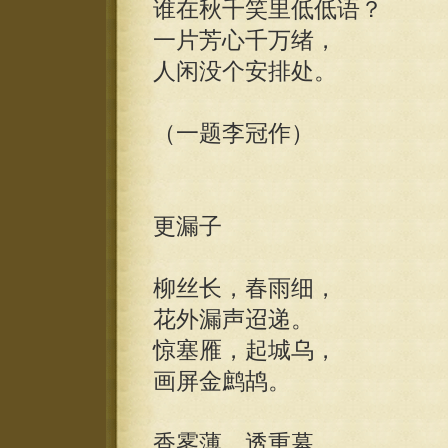
谁在秋千笑里低低语？
一片芳心千万绪，
人闲没个安排处。
（一题李冠作）
更漏子
柳丝长，春雨细，
花外漏声迢递。
惊塞雁，起城乌，
画屏金鹧鸪。
香雾薄，透重幕，