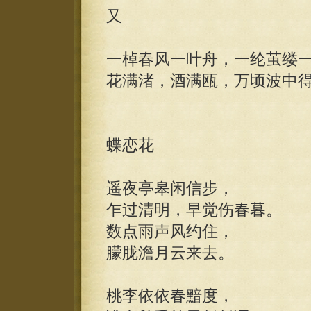
又
一棹春风一叶舟，一纶茧缕
花满渚，酒满瓯，万顷波中
蝶恋花
遥夜亭皋闲信步，
乍过清明，早觉伤春暮。
数点雨声风约住，
朦胧澹月云来去。
桃李依依春黯度，