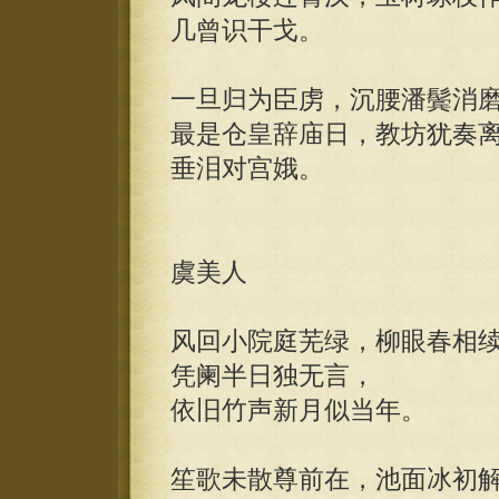
几曾识干戈。
一旦归为臣虏，沉腰潘鬓消
最是仓皇辞庙日，教坊犹奏
垂泪对宫娥。
虞美人
风回小院庭芜绿，柳眼春相
凭阑半日独无言，
依旧竹声新月似当年。
笙歌未散尊前在，池面冰初