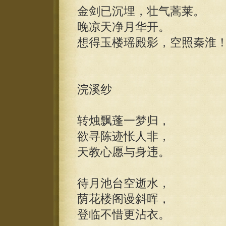
金剑已沉埋，壮气蒿莱。
晚凉天净月华开。
想得玉楼瑶殿影，空照秦淮
浣溪纱
转烛飘蓬一梦归，
欲寻陈迹怅人非，
天教心愿与身违。
待月池台空逝水，
荫花楼阁谩斜晖，
登临不惜更沾衣。