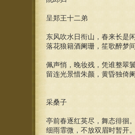
呈郑王十二弟
东风吹水日衔山，春来长是
落花狼籍酒阑珊，笙歌醉梦
佩声悄，晚妆残，凭谁整翠
留连光景惜朱颜，黄昏独倚
采桑子
亭前春逐红英尽，舞态徘徊
细雨霏微，不放双眉时暂开