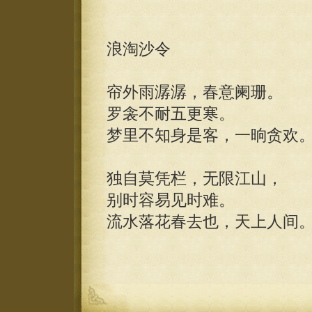
浪淘沙令
帘外雨潺潺，春意阑珊。
罗衾不耐五更寒。
梦里不知身是客，一晌贪欢
独自莫凭栏，无限江山，
别时容易见时难。
流水落花春去也，天上人间