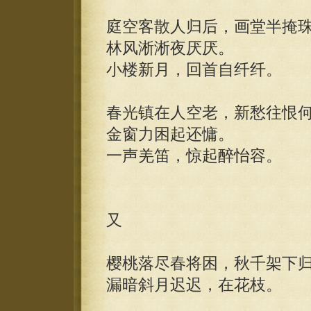
庭空客散人归后，画堂半掩
林风淅淅夜厌厌。
小楼新月，回首自纤纤。
春光镇在人空老，新愁往恨
金窗力困起还慵。
一声羌笛，惊起醉怡容。
又
樱桃落尽春将困，秋千架下
漏暗斜月迟迟，在花枝。