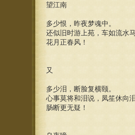
望江南
多少恨，昨夜梦魂中。
还似旧时游上苑，车如流水
花月正春风！
又
多少泪，断脸复横颐。
心事莫将和泪说，凤笙休向
肠断更无疑！