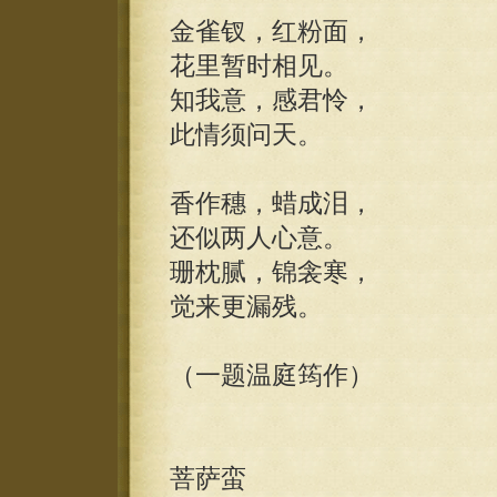
金雀钗，红粉面，
花里暂时相见。
知我意，感君怜，
此情须问天。
香作穗，蜡成泪，
还似两人心意。
珊枕腻，锦衾寒，
觉来更漏残。
（一题温庭筠作）
菩萨蛮