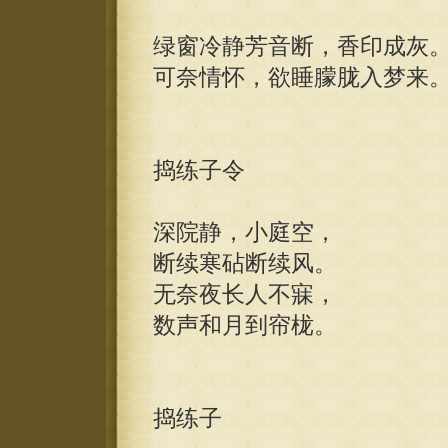
绿窗冷静芳音断，香印成灰
可奈情怀，欲睡朦胧入梦来
捣练子令
深院静，小庭空，
断续寒砧断续风。
无奈夜长人不寐，
数声和月到帘栊。
捣练子