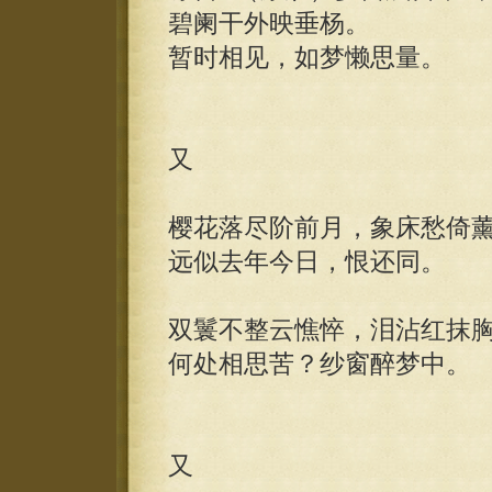
碧阑干外映垂杨。
暂时相见，如梦懒思量。
又
樱花落尽阶前月，象床愁倚
远似去年今日，恨还同。
双鬟不整云憔悴，泪沾红抹
何处相思苦？纱窗醉梦中。
又