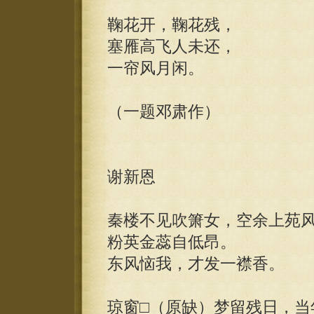
鞠花开，鞠花残，
塞雁高飞人未还，
一帘风月闲。
（一题邓肃作）
谢新恩
秦楼不见吹箫女，空余上苑
粉英金蕊自低昂。
东风恼我，才发一襟香。
琼窗□（原缺）梦留残日，当