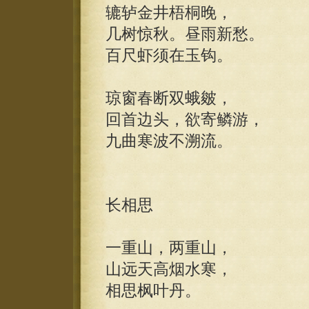
辘轳金井梧桐晚，
几树惊秋。昼雨新愁。
百尺虾须在玉钩。
琼窗春断双蛾皴，
回首边头，欲寄鳞游，
九曲寒波不溯流。
长相思
一重山，两重山，
山远天高烟水寒，
相思枫叶丹。