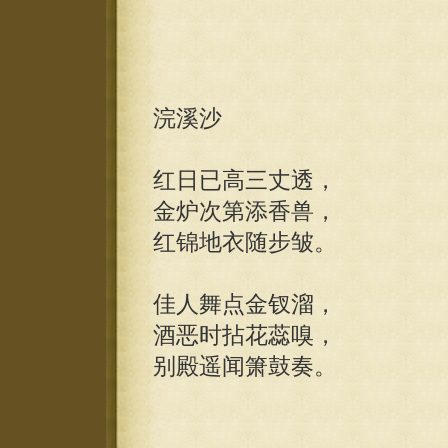
浣溪沙
红日已高三丈透，
金炉次第添香兽，
红锦地衣随步皱。
佳人舞点金钗溜，
酒恶时拈花蕊嗅，
别殿遥闻箫鼓奏。