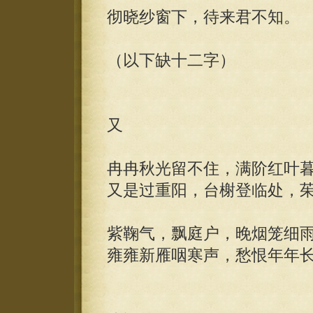
彻晓纱窗下，待来君不知。
（以下缺十二字）
又
冉冉秋光留不住，满阶红叶
又是过重阳，台榭登临处，
紫鞠气，飘庭户，晚烟笼细
雍雍新雁咽寒声，愁恨年年