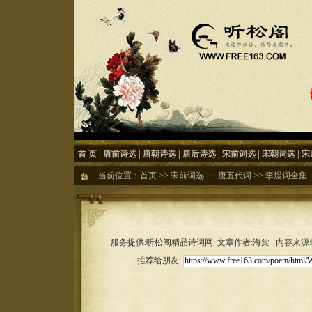
首 页
|
唐前诗选
|
唐朝诗选
|
唐后诗选
|
宋前词选
|
宋朝词选
|
宋
当前位置：
首页
>>
宋前词选
>>
唐五代词
>>
李煜词全集
服务提供:听松阁精品诗词网 文章作者:海棠 内容来源:听松
推荐给朋友: