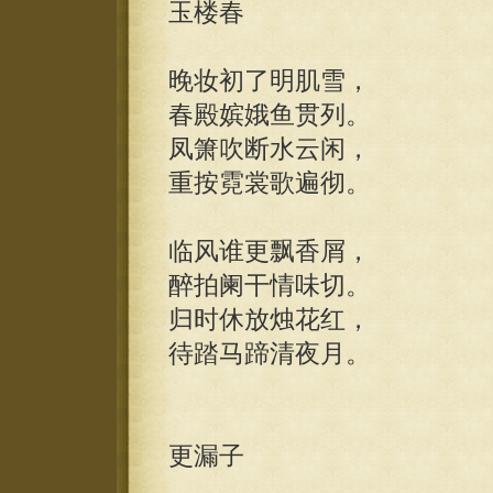
玉楼春
晚妆初了明肌雪，
春殿嫔娥鱼贯列。
凤箫吹断水云闲，
重按霓裳歌遍彻。
临风谁更飘香屑，
醉拍阑干情味切。
归时休放烛花红，
待踏马蹄清夜月。
更漏子