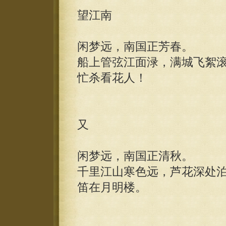
望江南
闲梦远，南国正芳春。
船上管弦江面渌，满城飞絮
忙杀看花人！
又
闲梦远，南国正清秋。
千里江山寒色远，芦花深处
笛在月明楼。