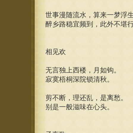
世事漫随流水，算来一梦浮
醉乡路稳宜频到，此外不堪
相见欢
无言独上西楼，月如钩。
寂寞梧桐深院锁清秋。
剪不断，理还乱，是离愁。
别是一般滋味在心头。