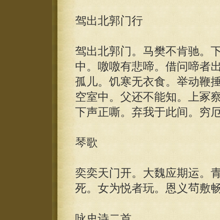
驾出北郭门行
驾出北郭门。马樊不肯驰。
中。噭噭有悲啼。借问啼者
孤儿。饥寒无衣食。举动鞭
空室中。父还不能知。上冢
下声正嘶。弃我于此间。穷
琴歌
奕奕天门开。大魏应期运。
死。女为悦者玩。恩义茍敷
咏史诗二首