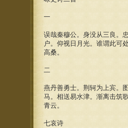
一
误哉秦穆公。身没从三良。
户。仰视日月光。谁谓此可
高桑。
二
燕丹善勇士。荆轲为上宾。
马。相送易水津。渐离击筑
青云。
七哀诗