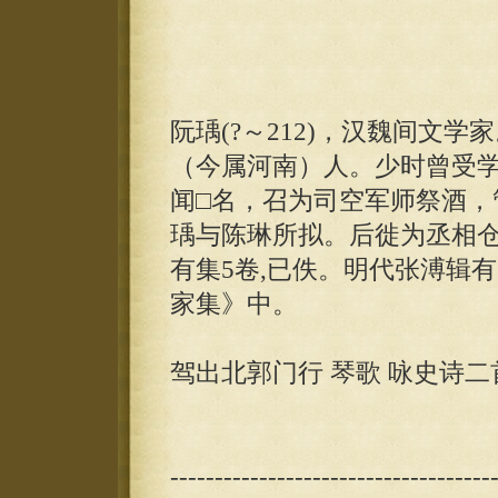
阮瑀(?～212)，汉魏间文
（今属河南）人。少时曾受
闻□名，召为司空军师祭酒，
瑀与陈琳所拟。后徙为丞相仓
有集5卷,已佚。明代张溥辑
家集》中。
驾出北郭门行 琴歌 咏史诗二首 
------------------------------------