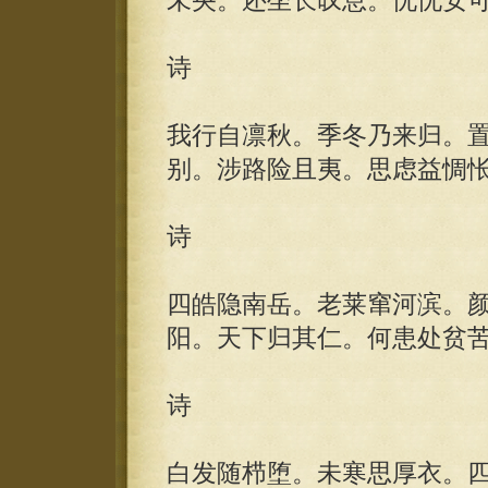
未央。还坐长叹息。忧忧安
诗
我行自凛秋。季冬乃来归。
别。涉路险且夷。思虑益惆
诗
四皓隐南岳。老莱窜河滨。
阳。天下归其仁。何患处贫
诗
白发随栉堕。未寒思厚衣。