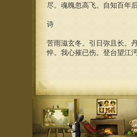
尽。魂魄忽高飞。自知百年
诗
苦雨滋玄冬。引日弥且长。
悴。我心摧已伤。登台望江