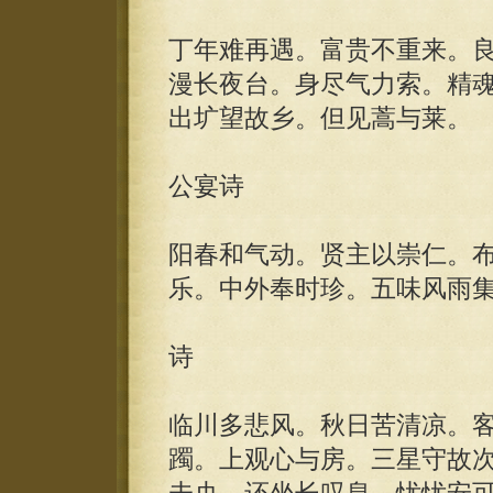
丁年难再遇。富贵不重来。
漫长夜台。身尽气力索。精
出圹望故乡。但见蒿与莱。
公宴诗
阳春和气动。贤主以崇仁。
乐。中外奉时珍。五味风雨
诗
临川多悲风。秋日苦清凉。
躅。上观心与房。三星守故