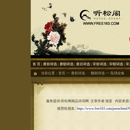
首 页
|
唐前诗选
|
唐朝诗选
|
唐后诗选
|
宋前词选
|
宋朝词选
|
宋
当前位置：
首页
>>
唐前诗选
>>
魏朝诗选
>>
阮瑀全集
服务提供:听松阁精品诗词网 文章作者:海棠 内容来源:听松
推荐给朋友: