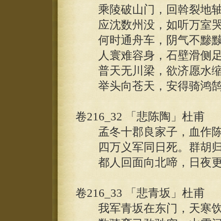
乘陵破山门，回斡裂地轴
应沈数州没，如听万室哭
何时通舟车，阴气不黪黩
人寰难容身，石壁滑侧足。
普天无川梁，欲济愿水缩
举头向苍天，安得骑鸿鹄
卷216_32 「悲陈陶」杜甫
孟冬十郡良家子，血作陈
四万义军同日死。群胡归
都人回面向北啼，日夜更
卷216_33 「悲青坂」杜甫
我军青坂在东门，天寒饮