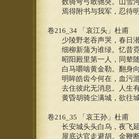
数骑弯弓敢驰突。山雪河
焉得附书与我军，忍待明
卷216_34 「哀江头」杜甫
少陵野老吞声哭，春日潜
细柳新蒲为谁绿。忆昔霓
昭阳殿里第一人，同辇随
白马嚼啮黄金勒。翻身向
明眸皓齿今何在，血污游
去住彼此无消息。人生有
黄昏胡骑尘满城，欲往城
卷216_35 「哀王孙」杜甫
长安城头头白乌，夜飞延
屋底达官走避胡。金鞭断