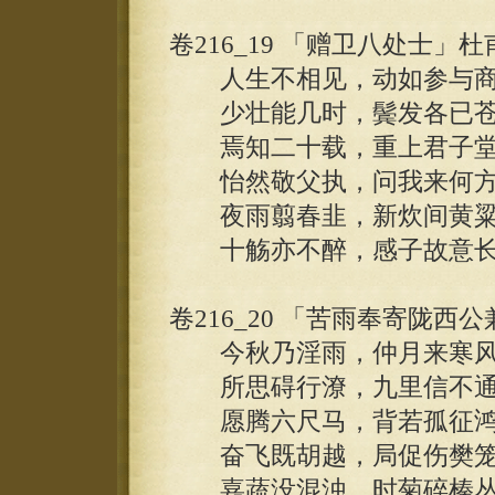
卷216_19 「赠卫八处士」杜
人生不相见，动如参与商
少壮能几时，鬓发各已苍
焉知二十载，重上君子堂
怡然敬父执，问我来何方
夜雨翦春韭，新炊间黄粱
十觞亦不醉，感子故意长
卷216_20 「苦雨奉寄陇西
今秋乃淫雨，仲月来寒风
所思碍行潦，九里信不通
愿腾六尺马，背若孤征鸿
奋飞既胡越，局促伤樊笼
嘉蔬没混浊，时菊碎榛丛