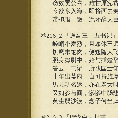
窃效贡公喜，难甘原宪贫。
今欲东入海，即将西去秦
常拟报一饭，况怀辞大臣
卷216_2 「送高三十五书记
崆峒小麦熟，且愿休王师
饥鹰未饱肉，侧翅随人飞
脱身簿尉中，始与捶楚辞
答云一书记，所愧国士知
十年出幕府，自可持旌麾
男儿功名遂，亦在老大时
又如参与商，惨惨中肠悲
黄尘翳沙漠，念子何当归
卷216_3 「赠李白」杜甫