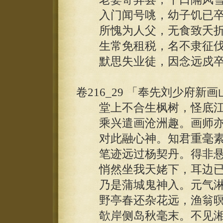
入门闻号咷，幼子饥已卒
所愧为人父，无食致夭折
生常免租税，名不隶征伐
默思失业徒，因念远戍卒
卷216_29 「奉先刘少府新
堂上不合生枫树，怪底江
乘兴遣画沧洲趣。画师亦
对此融心神。知君重毫素
笔迹远过杨契丹。得非悬
悄然坐我天姥下，耳边已
乃是蒲城鬼神入。元气淋
野亭春还杂花远，渔翁暝
欹岸侧岛秋毫末。不见湘