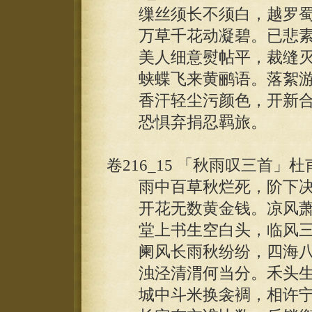
缫丝须长不须白，越罗蜀
万草千花动凝碧。已悲素
美人细意熨帖平，裁缝灭
蛱蝶飞来黄鹂语。落絮游
香汗轻尘污颜色，开新合
恐惧弃捐忍羁旅。
卷216_15 「秋雨叹三首」杜
雨中百草秋烂死，阶下决
开花无数黄金钱。凉风萧
堂上书生空白头，临风三
阑风长雨秋纷纷，四海八
浊泾清渭何当分。禾头生
城中斗米换衾裯，相许宁