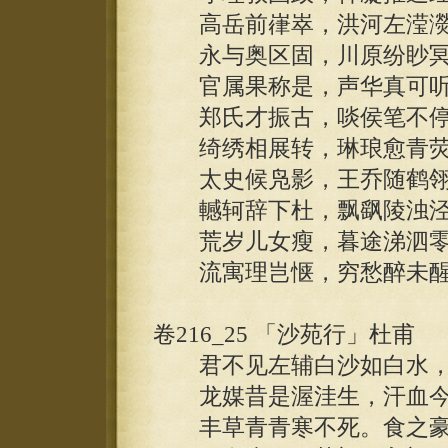
高岳前嵂崒，洪河左滢濙
永与奥区固，川原纷眇冥
官属果称是，声华真可听
郑氏才振古，啖侯笔不停
绮绣相展转，琳琅愈青荧
太史候凫影，王乔随鹤翎。
轗轲辞下杜，飘飖陵浊泾
荒岁儿女瘦，暮途涕泗零
流寓理岂惬，穷愁醉未醒
卷216_25 「沙苑行」杜甫
君不见左辅白沙如白水，
龙媒昔是渥洼生，汗血今
丰草青青寒不死。食之豪