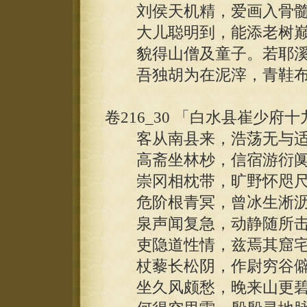
刘侯天机精，爱画入骨髓
大儿聪明到，能添老树巅
貌得山僧及童子。若耶溪
吾独胡为在泥滓，青鞋布
卷216_30 「白水县崔少
客从南县来，浩荡无与适
高斋坐林杪，信宿游衍阒
崇冈相枕带，旷野怀咫尺
危阶根青冥，曾冰生淅沥
泉声闻复急，动静随所击
吏隐道性情，兹焉其窟宅
杖藜长松阴，作尉穷谷僻
坐久风颇愁，晚来山更碧