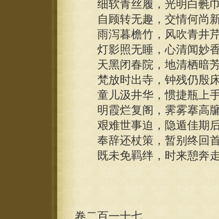
细软青丝履，光明白氎巾
自顾转无趣，交情何尚新
雨泻暮檐竹，风吹青井芹
灯影照无睡，心清闻妙香
天黑闭春院，地清栖暗芳
梵放时出寺，钟残仍殷床
童儿汲井华，惯捷瓶上手
明霞烂复阁，霁雾搴高牖
艰难世事迫，隐遁佳期后
奉辞还杖策，暂别终回首
既未免羁绊，时来憩奔走
卷二百一十七