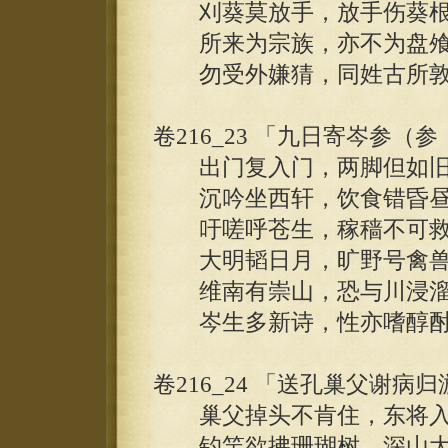
刈葵莫放手，放手伤葵根
所来为宗族，亦不为盘飧
勿受外嫌猜，同姓古所敦
卷216_23 「九日寄岑参（
出门复入门，两脚但如旧
沉吟坐西轩，饮食错昏昼
吁嗟呼苍生，稼穑不可救
大明韬日月，旷野号禽兽
维南有崇山，恐与川浸溜
岑生多新诗，性亦嗜醇酎
卷216_24 「送孔巢父谢
巢父掉头不肯住，东将入
钓竿欲拂珊瑚树。深山大