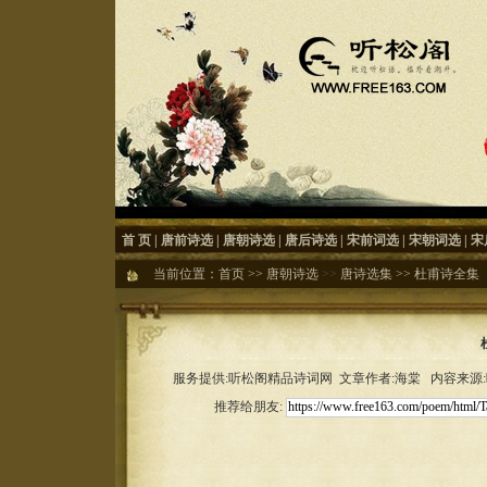
首 页
|
唐前诗选
|
唐朝诗选
|
唐后诗选
|
宋前词选
|
宋朝词选
|
宋
当前位置：
首页
>>
唐朝诗选
>>
唐诗选集
>>
杜甫诗全集
服务提供:听松阁精品诗词网 文章作者:海棠 内容来源:听松
推荐给朋友: