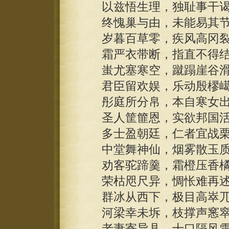
以兹悟生理，独耻事干谒
终愧巢与由，未能易其节
岁暮百草零，疾风高冈裂
霜严衣带断，指直不得结
蚩尤塞寒空，蹴蹋崖谷滑
君臣留欢娱，乐动殷樛嶱.
彤庭所分帛，本自寒女出
圣人筐篚恩，实欲邦国活
多士盈朝廷，仁者宜战栗
中堂舞神仙，烟雾散玉质
劝客驼蹄羹，霜橙压香橘
荣枯咫尺异，惆怅难再述
群冰从西下，极目高崒兀
河梁幸未坼，枝撑声窸窣.
老妻寄异县，十口隔风雪