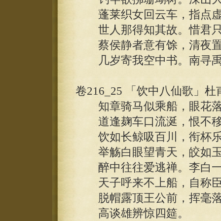
蓬莱织女回云车，指点虚
世人那得知其故。惜君只
蔡侯静者意有馀，清夜置
几岁寄我空中书。南寻禹
卷216_25 「饮中八仙歌」杜
知章骑马似乘船，眼花落
道逢麹车口流涎，恨不移
饮如长鲸吸百川，衔杯乐
举觞白眼望青天，皎如玉
醉中往往爱逃禅。李白一
天子呼来不上船，自称臣
脱帽露顶王公前，挥毫落
高谈雄辨惊四筵。