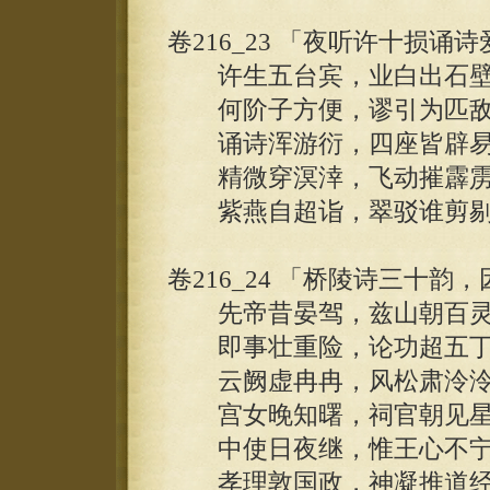
卷216_23 「夜听许十损诵
许生五台宾，业白出石壁
何阶子方便，谬引为匹敌
诵诗浑游衍，四座皆辟易
精微穿溟涬，飞动摧霹雳
紫燕自超诣，翠驳谁剪剔
卷216_24 「桥陵诗三十韵
先帝昔晏驾，兹山朝百灵
即事壮重险，论功超五丁
云阙虚冉冉，风松肃泠泠
宫女晚知曙，祠官朝见星
中使日夜继，惟王心不宁
孝理敦国政，神凝推道经