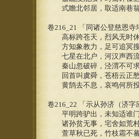
式瞻北邻居，取适南巷翁
卷216_21 「同诸公登慈恩
高标跨苍天，烈风无时休
方知象教力，足可追冥搜
七星在北户，河汉声西流
秦山忽破碎，泾渭不可求
回首叫虞舜，苍梧云正愁
黄鹄去不息，哀鸣何所投
卷216_22 「示从孙济（
平明跨驴出，未知适谁门。
诸孙贫无事，宅舍如荒村
萱草秋已死，竹枝霜不蕃