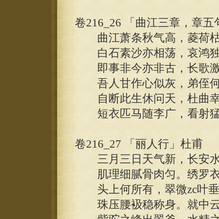
卷216_26 「曲江三章，章
曲江萧条秋气高，菱荷枯
白石素沙亦相荡，哀鸿独
即事非今亦非古，长歌激
吾人甘作心似灰，弟侄何
自断此生休问天，杜曲幸
短衣匹马随李广，看射猛
卷216_27 「丽人行」杜甫
三月三日天气新，长安水
肌理细腻骨肉匀。绣罗衣
头上何所有，翠微zc叶垂
珠压腰衱稳称身。就中云