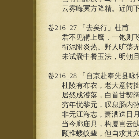
云雾晦冥方降精。近闻下
卷216_27 「去矣行」杜甫
君不见鞲上鹰，一饱则飞
衔泥附炎热。野人旷荡无
未试囊中餐玉法，明朝且
卷216_28 「自京赴奉先县
杜陵有布衣，老大意转拙
居然成濩落，白首甘契阔
穷年忧黎元，叹息肠内热
非无江海志，萧洒送日月
当今廊庙具，构厦岂云缺
顾惟蝼蚁辈，但自求其穴