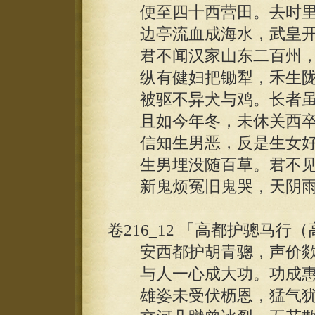
便至四十西营田。去时里
边亭流血成海水，武皇开
君不闻汉家山东二百州，
纵有健妇把锄犁，禾生陇
被驱不异犬与鸡。长者虽
且如今年冬，未休关西卒
信知生男恶，反是生女好
生男埋没随百草。君不见
新鬼烦冤旧鬼哭，天阴雨
卷216_12 「高都护骢马
安西都护胡青骢，声价欻
与人一心成大功。功成惠
雄姿未受伏枥恩，猛气犹