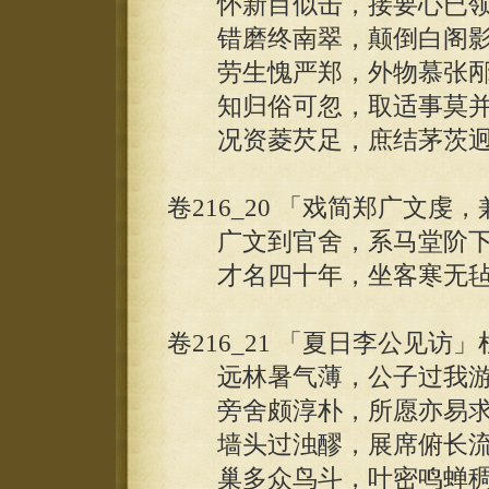
怀新目似击，接要心已领
错磨终南翠，颠倒白阁影
劳生愧严郑，外物慕张邴
知归俗可忽，取适事莫并
况资菱芡足，庶结茅茨迥
卷216_20 「戏简郑广文
广文到官舍，系马堂阶下
才名四十年，坐客寒无毡
卷216_21 「夏日李公见访」
远林暑气薄，公子过我游
旁舍颇淳朴，所愿亦易求
墙头过浊醪，展席俯长流
巢多众鸟斗，叶密鸣蝉稠