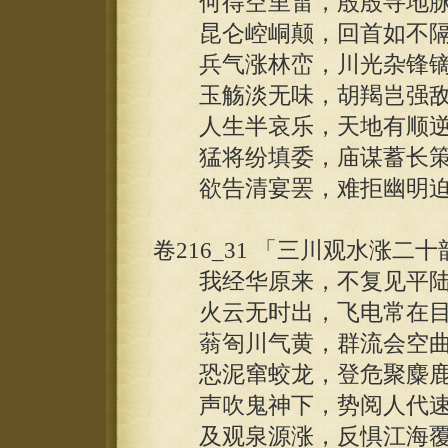
何得空里雷，殷殷寻地脉
昆仑崆峒颠，回首如不隔
兵气涨林峦，川光杂锋镝
玉觞淡无味，胡羯岂强敌
人生半哀乐，天地有顺逆
猛将纷填委，庙谋蓄长策
欲告清宴罢，难拒幽明迫
卷216_31 「三川观水涨二
我经华原来，不复见平陆
火云无时出，飞电常在目
蓊匌川气黄，群流会空曲
恐泥窜蛟龙，登危聚麋鹿
声吹鬼神下，势阅人代速
及观泉源涨，反惧江海覆