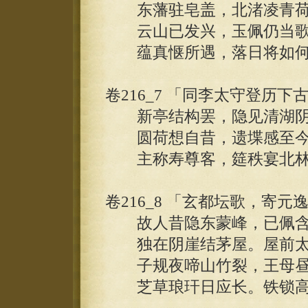
东藩驻皂盖，北渚凌青荷
云山已发兴，玉佩仍当歌
蕴真惬所遇，落日将如何
卷216_7 「同李太守登历
新亭结构罢，隐见清湖阴
圆荷想自昔，遗堞感至今
主称寿尊客，筵秩宴北林
卷216_8 「玄都坛歌，寄元
故人昔隐东蒙峰，已佩含
独在阴崖结茅屋。屋前太
子规夜啼山竹裂，王母昼
芝草琅玕日应长。铁锁高