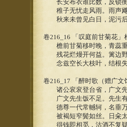
长安布衣谁比数，反锁衡
稚子无忧走风雨。雨声飕
秋来未曾见白日，泥污后
卷216_16 「叹庭前甘菊花」
檐前甘菊移时晚，青蕊重
残花烂熳开何益。篱边野
念兹空长大枝叶，结根失
卷216_17 「醉时歌（赠广
诸公衮衮登台省，广文先
广文先生饭不足。先生有
德尊一代常轗轲，名垂万
被褐短窄鬓如丝。日籴太
得钱即相觅，沽酒不复疑