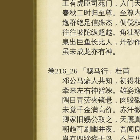
王有虎臣司苑门，入门天
春秋二时归至尊。至尊内
逸群绝足信殊杰，倜傥权
往往坡陀纵超越。角壮翻
泉出巨鱼长比人，丹砂作
虽未成龙亦有神。
卷216_26 「骢马行」杜甫
邓公马癖人共知，初得花
牵来左右神皆竦。雄姿逸
隅目青荧夹镜悬，肉骏碨
未觉千金满高价。赤汗微
卿家旧赐公取之，天厩真
朝趋可刷幽并夜。吾闻良
岂有四蹄疾于鸟，不与八