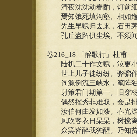
清夜沈沈动春酌，灯前细
焉知饿死填沟壑。相如逸
先生早赋归去来，石田茅
孔丘盗跖俱尘埃。不须闻
卷216_18 「醉歌行」杜甫
陆机二十作文赋，汝更小
世上儿子徒纷纷。骅骝作
词源倒流三峡水，笔阵独
射策君门期第一。旧穿杨
偶然擢秀非难取，会是排
汝伯何由发如漆。春光澹
风吹客衣日杲杲，树搅离
众宾皆醉我独醒。乃知贫