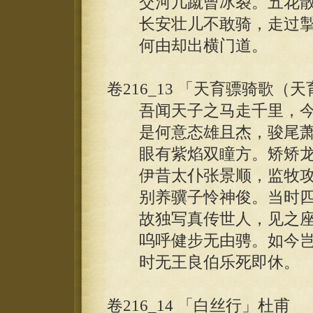
交河几蹴曾冰裂。五花散
长安壮儿不敢骑，走过掣
何由却出横门道。
卷216_13 「天育骠骑歌
吾闻天子之马走千里，今
是何意态雄且杰，骏尾萧
眼有紫焰双瞳方。矫矫龙
伊昔太仆张景顺，监牧攻
别养骥子怜神俊。当时四
故独写真传世人，见之座
呜呼健步无由骋。如今岂
时无王良伯乐死即休。
卷216_14 「白丝行」杜甫