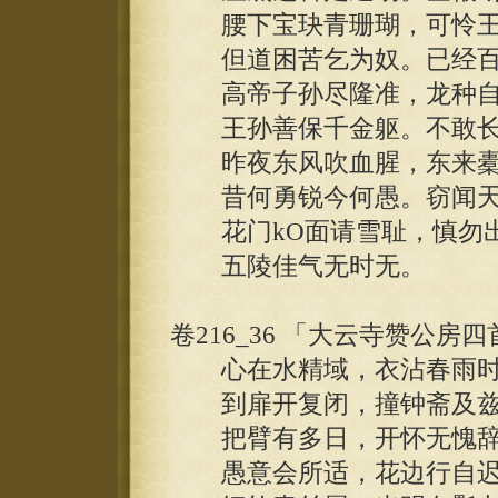
腰下宝玦青珊瑚，可怜王
但道困苦乞为奴。已经百
高帝子孙尽隆准，龙种自
王孙善保千金躯。不敢长
昨夜东风吹血腥，东来橐
昔何勇锐今何愚。窃闻天
花门kO面请雪耻，慎勿出
五陵佳气无时无。
卷216_36 「大云寺赞公房
心在水精域，衣沾春雨时
到扉开复闭，撞钟斋及兹
把臂有多日，开怀无愧辞。
愚意会所适，花边行自迟