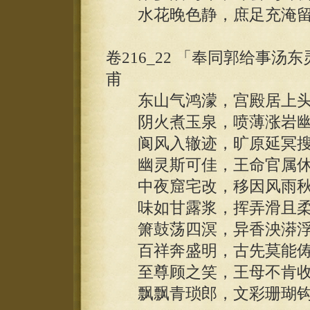
水花晚色静，庶足充淹留
卷216_22 「奉同郭给事
甫
东山气鸿濛，宫殿居上头
阴火煮玉泉，喷薄涨岩幽
阆风入辙迹，旷原延冥搜
幽灵斯可佳，王命官属休
中夜窟宅改，移因风雨秋
味如甘露浆，挥弄滑且柔
箫鼓荡四溟，异香泱漭浮
百祥奔盛明，古先莫能俦
至尊顾之笑，王母不肯收
飘飘青琐郎，文彩珊瑚钩