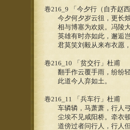
卷216_9 「今夕行（自齐
今夕何夕岁云徂，更长烛
相与博塞为欢娱。冯陵大
英雄有时亦如此，邂逅岂
君莫笑刘毅从来布衣愿，
卷216_10 「贫交行」杜甫
翻手作云覆手雨，纷纷轻
此道今人弃如土。
卷216_11 「兵车行」杜甫
车辚辚，马萧萧，行人弓
尘埃不见咸阳桥。牵衣顿
道傍过者问行人，行人但