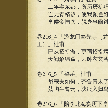
二年客东都，所历厌机巧
岂无青精饭，使我颜色好
李侯金闺彦，脱身事幽讨
卷216_4 「游龙门奉先寺
里）」杜甫
已从招提游，更宿招提境
天阙象纬逼，云卧衣裳冷
卷216_5 「望岳」杜甫
岱宗夫如何，齐鲁青未了
荡胸生曾云，决眦入归鸟
卷216_6 「陪李北海宴历下