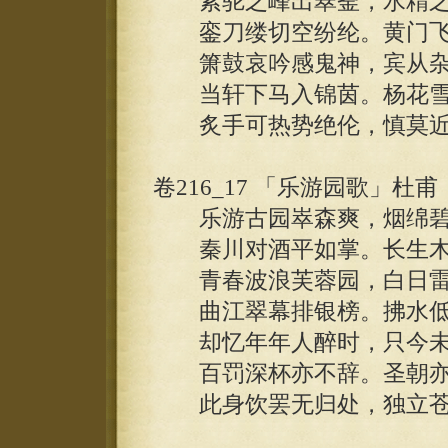
紫驼之峰出翠釜，水精之
銮刀缕切空纷纶。黄门飞
箫鼓哀吟感鬼神，宾从杂
当轩下马入锦茵。杨花雪
炙手可热势绝伦，慎莫近
卷216_17 「乐游园歌」杜甫
乐游古园崒森爽，烟绵碧
秦川对酒平如掌。长生木
青春波浪芙蓉园，白日雷
曲江翠幕排银榜。拂水低
却忆年年人醉时，只今未
百罚深杯亦不辞。圣朝亦
此身饮罢无归处，独立苍