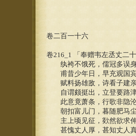
卷二百一十六
卷216_1 「奉赠韦左丞丈二
纨袴不饿死，儒冠多误身
甫昔少年日，早充观国宾
赋料扬雄敌，诗看子建亲
自谓颇挺出，立登要路津
此意竟萧条，行歌非隐沦
朝扣富儿门，暮随肥马尘
主上顷见征，欻然欲求伸
甚愧丈人厚，甚知丈人真