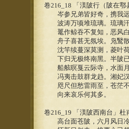
卷216_18 「渼陂行（陂
岑参兄弟皆好奇，携我远
波涛万顷堆琉璃。琉璃汗
鼍作鲸吞不复知，恶风白
舟子喜甚无氛埃。凫鹥散
沈竿续蔓深莫测，菱叶荷
下归无极终南黑。半陂已
船舷暝戛云际寺，水面月
冯夷击鼓群龙趋。湘妃汉
咫尺但愁雷雨至，苍茫不
向来哀乐何其多。
卷216_19 「渼陂西南台」杜
高台面苍陂，六月风日冷