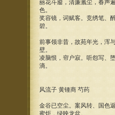
丽花斗靥，清廉溅尘，春声
色。
奖容镜，词赋客。竞绣笔、
碧。
前事领非昔，故苑年光，浑
壁。
凌脑恨，帘户寂。听怨写、
滴。
风流子 黄锺商 芍药
金谷已空尘。案风转、国色
蜜炬，绿映龙盆。