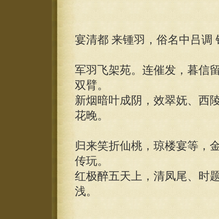
宴清都 来锺羽，俗名中吕调
军羽飞架苑。连催发，暮信
双臂。
新烟暗叶成阴，效翠妩、西
花晚。
归来笑折仙桃，琼楼宴等，
传玩。
红极醉五天上，清凤尾、时
浅。