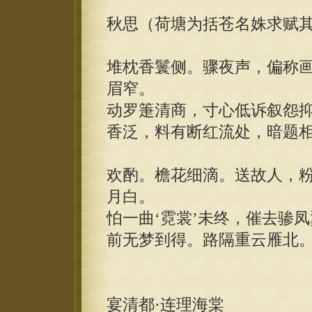
秋思（荷塘为括苍名姝求赋
堆枕香鬟侧。骤夜声，偏称
眉窄。
动罗箑清商，寸心低诉叙怨
香泛，料有断红流处，暗题
欢酌。檐花细滴。送故人，
月白。
怕一曲‘霓裳’未终，催去骖
前无梦到得。路隔重云雁北
宴清都·连理海棠