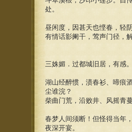
斗草溪根，沙印小莲步。自
处。
昼闲度，因甚天也悭春，轻
有情话影阑干，莺声门径，
三姝媚．过都城旧居，有感
湖山经醉惯，渍春衫、啼痕
尘谁浣？
柴曲门荒，沿败井、风摇青
春梦人间须断！但怪得当年
夜深开宴。