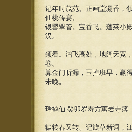
记年时茂苑。正画堂凝香，
仙桃传宴。
银罂翠管。宝香飞。蓬莱小
汉。
须看。鸿飞高处，地阔天宽
卷。
算金门听漏，玉掉班早，赢
未晚。
瑞鹤仙 癸卯岁寿方蕙岩寺簿
辗转春又转。记旋草新词，