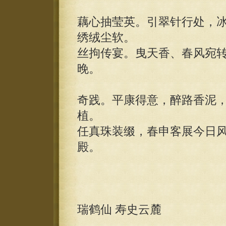
藕心抽莹英。引翠针行处，
绣绒尘软。
丝拘传宴。曳天香、春风宛
晚。
奇践。平康得意，醉路香泥
植。
任真珠装缀，春申客展今日
殿。
瑞鹤仙 寿史云麓