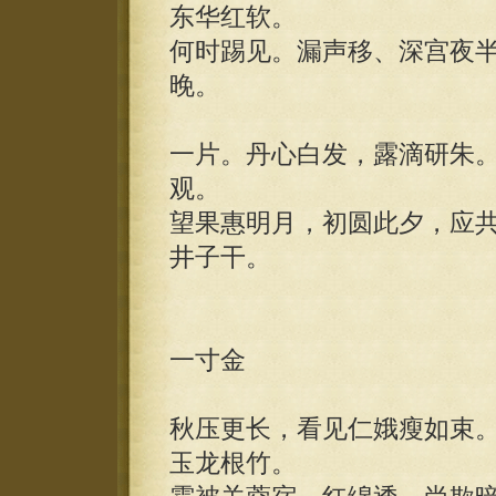
东华红软。
何时踢见。漏声移、深宫夜
晚。
一片。丹心白发，露滴研朱
观。
望果惠明月，初圆此夕，应
井子干。
一寸金
秋压更长，看见仁娥瘦如束
玉龙根竹。