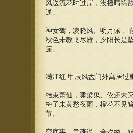
风送流花时过岸，没摇晴练
通。
神女驾，凌晓风。明月佩，
秋色未教飞尽雁，夕阳长是
篷。
满江红 甲辰风盘门外寓居过
结束萧仙，啸梁鬼、依还未
梅子未黄愁夜雨．榴花不见
节。
帘底事，凭燕说。合欢缕，