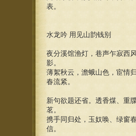
表。
水龙吟 用见山韵钱别
夜分溪馆渔灯，巷声乍寂西
影。
薄絮秋云，澹蛾山色，宦情
春流紧。
新句欲题还省。透香煤、重
茗。
携手同归处，玉奴唤、绿窗
信。