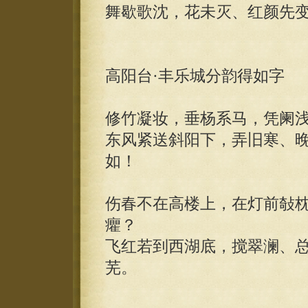
舞歇歌沈，花未灭、红颜先
高阳台·丰乐城分韵得如字
修竹凝妆，垂杨系马，凭阑
东风紧送斜阳下，弄旧寒、
如！
伤春不在高楼上，在灯前敧
癯？
飞红若到西湖底，搅翠澜、
芜。