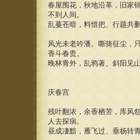
春屋围花，秋地沿革，旧家
不到人间。
乱蔓苍暗，料惜把、行题共
风光未老吟潘。嘶骑征尘，
香斗春贵。
晚林青外，乱鸦著、斜阳见
庆春宫
残叶翻浓，余香栖苦，库风
人去探病。
昼成凄黯，雁飞过、垂杨转