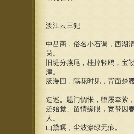
渡江云三犯
中吕商，俗名小石调，西湖
茵。
旧堤分燕尾，桂掉轻鸥，宝
津。
肠漫回，隔花时见，背面楚
造巡。题门惆怅，堕履牵萦
还始觉、留情缘眼，宽带因
人。
山黛瞑，尘波澹绿无痕。