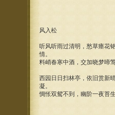
风入松
听风听雨过清明，愁草瘗花
情。
料峭春寒中酒，交加晓梦啼
西园日日扫林亭，依旧赏新
凝。
惆怅双鸳不到，幽阶一夜苔