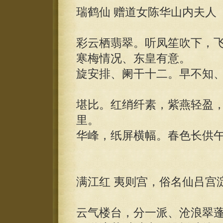
瑞鹤仙 赠道女陈华山内夫人
彩云栖翡翠。听凤笙吹下，
寒梅情况、东皇有意。
旋安排、阑干十二。早不知
堪比。红绡纤素，紫燕轻盈
里。
华峰，纸屏横幅。春色长供
满江红 夷则宫，俗名仙吕宫
云气楼台，分一派、沧浪翠