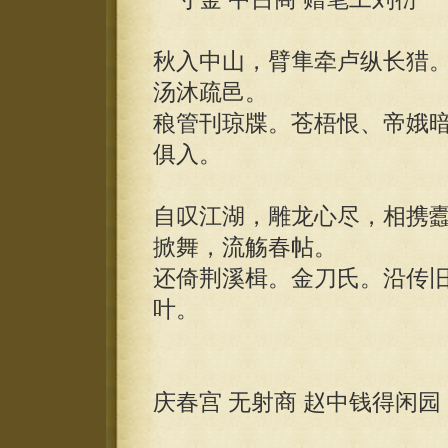
秋入中山，臂隼牵卢纵长猎
汤沐疏邑。
稂管刊琼牒。苍梧恨、帝娥
俱入。
自叹江湖，雕龙心尽，相携
掀舞，流觞春帖。
还倚荆溪楫。金刀氏。沿传
叶。
庆春宫 无射商 赵中钱得闲园