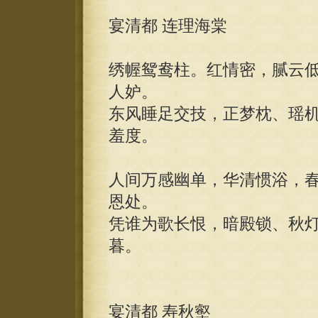
宴清都 连理海棠
绣幄鸳鸯柱。红情密，腻云
人妒。
东风睡足交技，正梦枕、瑶
羞度。
人间万感幽单，华清惯浴，
恩处。
凭谁为歌长恨，暗殿锁、秋
暮。
宴清都 寿秋壑