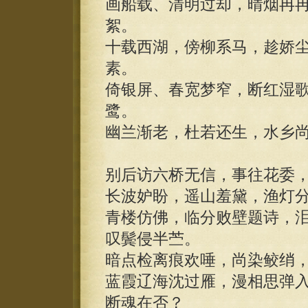
画船载、清明过却，晴烟冉
絮。
十载西湖，傍柳系马，趁娇
素。
倚银屏、春宽梦窄，断红湿
鹭。
幽兰渐老，杜若还生，水乡
别后访六桥无信，事往花委
长波妒盼，遥山羞黛，渔灯
青楼仿佛，临分败壁题诗，
叹鬓侵半苎。
暗点检离痕欢唾，尚染鲛绡，
蓝霞辽海沈过雁，漫相思弹
断魂在否？