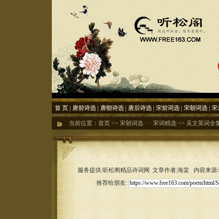
首 页
|
唐前诗选
|
唐朝诗选
|
唐后诗选
|
宋前词选
|
宋朝词选
|
宋
当前位置：
首页
>>
宋朝词选
>>
宋词精选
>>
吴文英词全
服务提供:听松阁精品诗词网 文章作者:海棠 内容来源:听松
推荐给朋友: