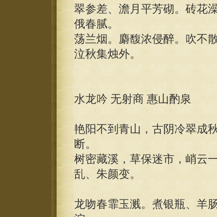
翠参差、澹月平芳砌。砖花
俄春腻。
荡兰烟。麝馥浓侵醉。吹不
泣秋集烛外。
水龙吟 无射商 惠山酌泉
艳阳不到青山，古阴冷翠成
断。
树密藏溪，草保迷市，峭云
乱、朱颜变。
龙吻春霏玉溅。煮银瓶、羊