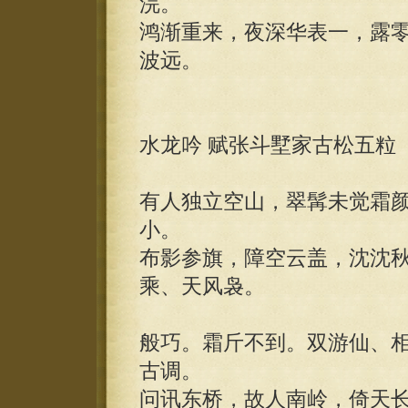
浣。
鸿渐重来，夜深华表一，露
波远。
水龙吟 赋张斗墅家古松五粒
有人独立空山，翠髯未觉霜
小。
布影参旗，障空云盖，沈沈
乘、天风袅。
般巧。霜斤不到。双游仙、
古调。
问讯东桥，故人南岭，倚天