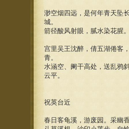
渺空烟四远，是何年青天坠
城。
箭径酸风射眼，腻水染花腥
宫里吴王沈醉，倩五湖倦客
青。
水涵空、阑干高处，送乱鸦
云平。
祝英台近
春日客龟溪，游废园。采幽