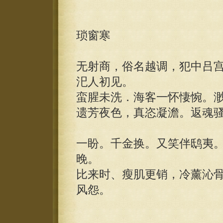
琐窗寒
无射商，俗名越调，犯中吕
汜人初见。
蛮腥未洗．海客一怀悽惋。
遗芳夜色，真恣凝澹。返魂
一盼。千金换。又笑伴鸱夷
晚。
比来时、瘦肌更销，冷薰沁
风怨。