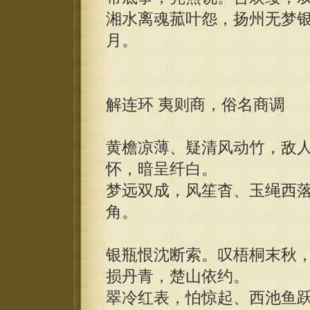
湘水离魂菰叶怨，扬州无梦
月。
解连环 夷则商，俗名商调
黄檐凉薄、疑清风动竹，敌
怀，暗呈纤白。
梦远双成，风笙杳、玉绳西
角。
银瓶恨沈断索。叹梧桐末秋
损丹青，楚山依约。
翠冷红表，怕惊起、西池鱼