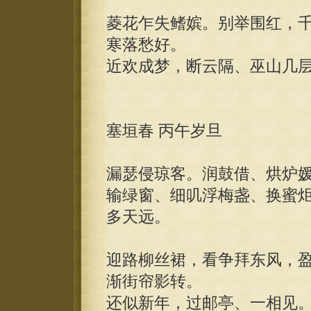
菱花乍失鳍嫔。别举围红，
寒落愁好。
近欢成梦，断云隔、巫山几
塞垣春 丙午岁旦
漏瑟侵琼客。润鼓借、烘炉
输绿窗、细叽浮梅盏、换蜜
多天远。
迎路柳丝裙，看争拜东风，
渐街帘影转。
还似新年，过邮亭、一相见