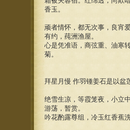
霜被关蓉宿。红绵透，尚欺
香玉。
顽者情怀，都无次事，良宵
有约，莼洲渔屋。
心是凭准语，商弦重、油寒
菊。
拜星月慢 作羽锺姜石是以盆
绝雪生凉，等霞笼夜，小立
游荡，暂赏。
吟花酌露尊组，冷玉红香蕉