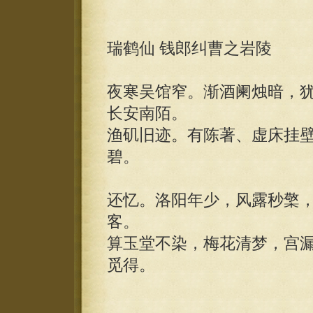
瑞鹤仙 钱郎纠曹之岩陵
夜寒吴馆窄。渐酒阑烛暗，
长安南陌。
渔矶旧迹。有陈著、虚床挂
碧。
还忆。洛阳年少，风露秒檠
客。
算玉堂不染，梅花清梦，宫
觅得。