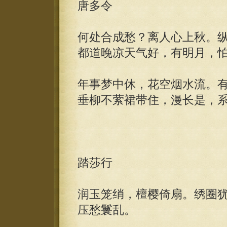
唐多令
何处合成愁？离人心上秋。
都道晚凉天气好，有明月，
年事梦中休，花空烟水流。
垂柳不萦裙带住，漫长是，
踏莎行
润玉笼绡，檀樱倚扇。绣圈
压愁鬟乱。