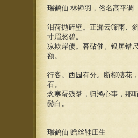
瑞鹤仙 林锺羽，俗名高平调
泪荷抛碎壁。正漏云筛雨、
寸眉愁碧。
凉欺岸债。暮砧催、银屏错
额。
行客。西园有分。断柳凄花
石。
念寒蛋残梦，归鸿心事，那
鬓白。
瑞鹤仙 赠丝鞋庄生