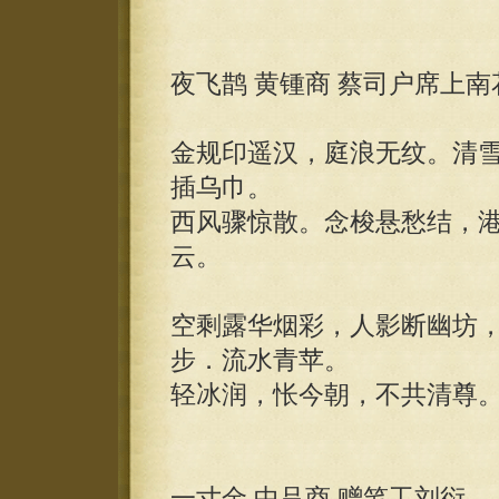
夜飞鹊 黄锺商 蔡司户席上南
金规印遥汉，庭浪无纹。清
插乌巾。
西风骤惊散。念梭悬愁结，
云。
空剩露华烟彩，人影断幽坊
步．流水青苹。
轻冰润，怅今朝，不共清尊
一寸金 中吕商 赠笔工刘衍