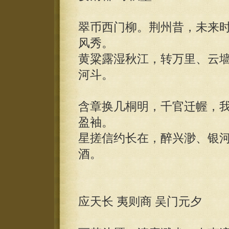
翠币西门柳。荆州昔，未来
风秀。
黄粱露湿秋江，转万里、云
河斗。
含章换几桐明，千官迁幄，
盈袖。
星搓信约长在，醉兴渺、银
酒。
应天长 夷则商 吴门元夕