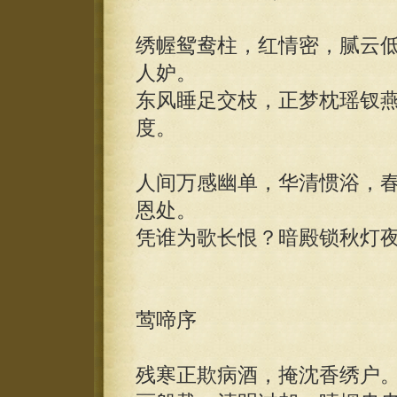
绣幄鸳鸯柱，红情密，腻云
人妒。
东风睡足交枝，正梦枕瑶钗
度。
人间万感幽单，华清惯浴，
恩处。
凭谁为歌长恨？暗殿锁秋灯
莺啼序
残寒正欺病酒，掩沈香绣户