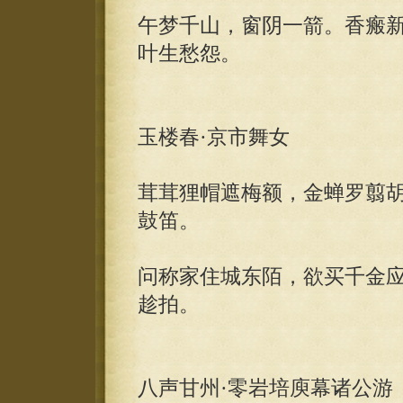
午梦千山，窗阴一箭。香瘢
叶生愁怨。
玉楼春·京市舞女
茸茸狸帽遮梅额，金蝉罗翦
鼓笛。
问称家住城东陌，欲买千金
趁拍。
八声甘州·零岩培庾幕诸公游