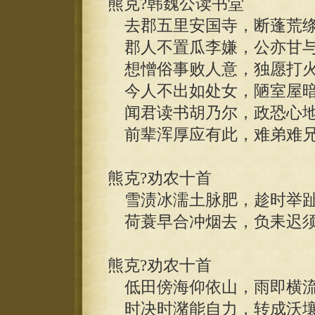
熊克?韩魏公读书堂
去郡五里安国寺，断蓬荒绦
郡人不置瓜李嫌，公亦甘与
想憎俗事败人意，独愿打火
今人不出如处女，陋室屋暗
闻君读书胡乃尔，政恐心地
前辈浑厚应有此，难弟难兄
熊克?劝农十首
雪渍冰濡土脉肥，趁时举趾
荷蓑早合冲烟去，负耒迟须
熊克?劝农十首
低田傍海仰依山，雨即横流
时决时潴能自力，转成沃壤