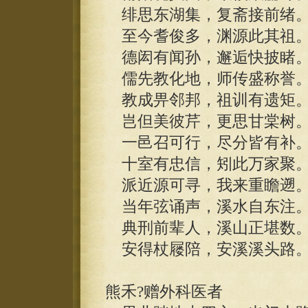
绯思东湖集，复斋接前绪
至今耆俊多，渊源此其祖
德闳有闻孙，邂逅快披睹
儒先教化地，师传盛称誉
教成畀邻邦，祖训有遗矩
岂但美彼芹，更思甘棠树
一邑召可行，尽分皆有补
十室有忠信，矧此万家聚
派近源可寻，我来重瞻遡
当年弦诵声，溪水自东注
典刑前辈人，溪山正堪数
安得杖屦陪，安溪溪头路
熊禾?赠外科医者