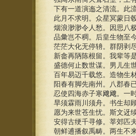
下有一道演迤之清流。此流
此月不求明。众星冥蒙日毂
烟浪渺渺令人愁。因思八
品彙岂不稠。后皇生物至
茫茫大化无停辀。群阴剥尽
新畲再陃陈根留。我辈等是
盛德何止数世谋。男儿生世
百年易迈千载悠。造物生材
阳春有脚先南州。八郡春
忍使四海赤子寒飕飕。一时
旱须霖雨川须舟。书生却顾
愿为来世苍生忧。斯文迓续
安得古绠千寻修。莘郊匹夫
朝鲜逋播叙禹畴。两生不来