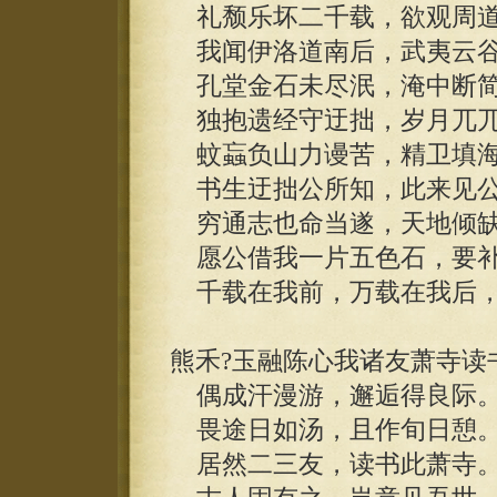
礼颓乐坏二千载，欲观周道
我闻伊洛道南后，武夷云谷
孔堂金石未尽泯，淹中断简
独抱遗经守迂拙，岁月兀兀
蚊蝱负山力谩苦，精卫填海
书生迂拙公所知，此来见公
穷通志也命当遂，天地倾缺
愿公借我一片五色石，要补
千载在我前，万载在我后，
熊禾?玉融陈心我诸友萧寺读
偶成汗漫游，邂逅得良际
畏途日如汤，且作旬日憩
居然二三友，读书此萧寺