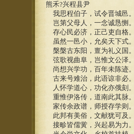
熊禾?兴程县尹
我思程伯子，试令晋城邑
岂第父母人，一念诚恳恻
存心民必济，正己吏自格
虽然一邑小，允矣天下式
槃槃古东阳，亶为礼义国
弦歌视曲阜，岂惟文公泽
尚想兴学功，百年未陈迹
古来号难治，此语谅非必
人怀学道心，功化亦俄刻
重惟伊洛传，道南此其脉
家传余政谱，师授存学则
此邦有美俗，文献犹可及
接畛皆儒黉，兴起易为力