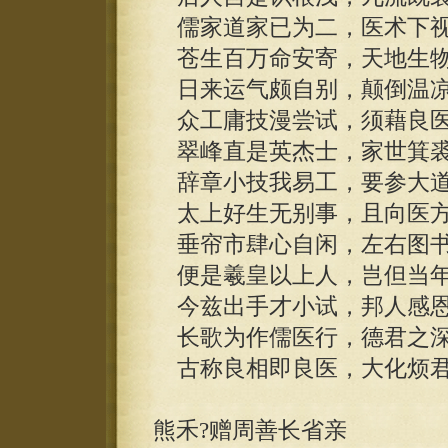
儒家道家已为二，医术下视
苍生百万命安寄，天地生物
日来运气颇自别，颠倒温凉
众工庸技漫尝试，须藉良医
翠峰直是英杰士，家世箕裘
辞章小技我易工，要参大道
太上好生无别事，且向医方
垂帘市肆心自闲，左右图书
便是羲皇以上人，岂但当年
今兹出手才小试，邦人感恩
长歌为作儒医行，德君之深
古称良相即良医，大化烦君
熊禾?赠周善长省亲