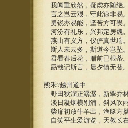
我闻重欣然，疑虑亦随继
言之岂云艰，守此谅非易
勇锐亦易能，坚苦方可畏
河汾有礼乐，兴邦定房魏
燕山有义方，仪俨真世瑞
斯人未云多，斯道今岂坠
君看春后花，腊前已根蒂
勗哉记斯言，晨夕慎无替
熊禾?越州道中
野田秋溜正潺潺，新翠乔林
淡日凝烟横别浦，斜风吹雨
柴扉初放牛羊出，渔艇方攜
自笑平生爱游览，天教长在