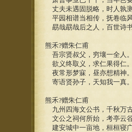
丈夫未遇固脱略，时人孰测
平园相谱当相传，抚卷临风
勗哉勗哉后之人，百世诗书
熊禾?赠朱仁甫
吾宗贤叔父，穷壤一全人
欲义终取义，求仁果得仁
夜常形梦寐，昼亦想精神
寄语贤孙子，天知我一真
熊禾?赠朱仁甫
九州四海文公书，千秋万古
文公之祠何所始，考亭云谷
建安城中一亩地，桓桓寝广