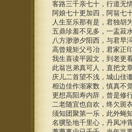
客路三千亲七十，行道无情
阿娘七十更加四，阿翁七十
人生至乐那有是，君独胡为
五鼎珍羞不见多，一盂菽水
八方渺渺夕阳西，与君早泀
高曾规矩父弓冶，君家正印
我生喜读平园文，到老更看
此翁岂弟真可人，直把文章
庆儿二首望不浅，城山佳谶
相边佳作渐家数，慎真不觉
更想高阳寿内辞，曾是修行
二老随宜也自欢，终欠斑衣
须知团聚第一乐，此外蝇知
名骥坠地千里心，丹凤冲霄
萧曹事业已千千，当年岂要