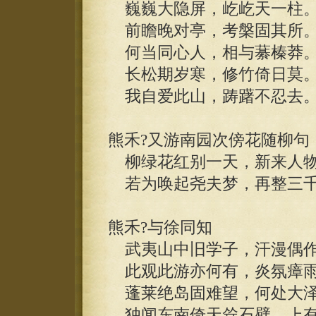
巍巍大隐屏，屹屹天一柱
前瞻晚对亭，考槃固其所
何当同心人，相与藄榛莽
长松期岁寒，修竹倚日莫
我自爱此山，踌躇不忍去
熊禾?又游南园次傍花随柳句
柳绿花红别一天，新来人物
若为唤起尧夫梦，再整三千
熊禾?与徐同知
武夷山中旧学子，汗漫偶作
此观此游亦何有，炎氛瘴雨
蓬莱绝岛固难望，何处大泽
独闻东南倚天耸石壁，上有