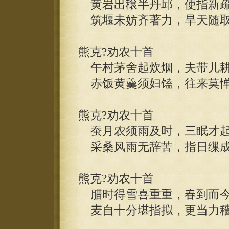
黄岩出穣半丹邱，使指新疏
筑堰未妨齐著力，旱天随取
熊克?劝农十首
午村茅舍起炊烟，夫带儿耕
赤饭黄羹须妇馌，往来莫惮
熊克?劝农十首
蚕月农须雨及时，三眠才起
采桑风雨无辞苦，指日缫成
熊克?劝农十首
腊时得雪喜重重，春到而今
麦自十分堪指拟，更当力穑