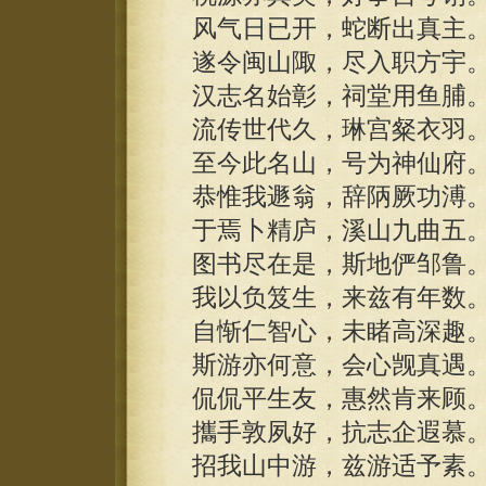
风气日已开，蛇断出真主
遂令闽山陬，尽入职方宇
汉志名始彰，祠堂用鱼脯
流传世代久，琳宫粲衣羽
至今此名山，号为神仙府
恭惟我遯翁，辞陃厥功溥
于焉卜精庐，溪山九曲五
图书尽在是，斯地俨邹鲁
我以负笈生，来兹有年数
自惭仁智心，未睹高深趣
斯游亦何意，会心觊真遇
侃侃平生友，惠然肯来顾
攜手敦夙好，抗志企遐慕
招我山中游，兹游适予素