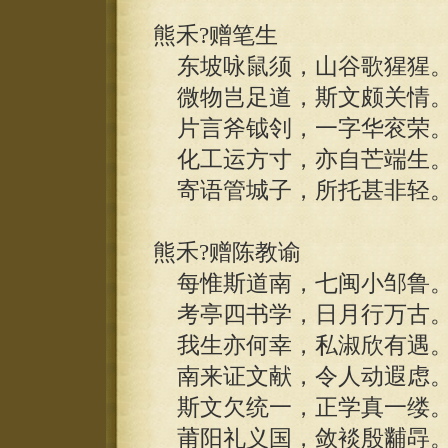
熊禾?赠笔生
东坡咏鼠须，山谷歌猩猩
微物岂足道，斯文颇关情
片言斧钺刢，一字华衮荣
化工运方寸，亦自芒端生
寄语管城子，所托甚非轻
熊禾?赠陈教谕
每惟斯道南，七闽小邹鲁
考亭四书学，日月行万古
我生亦何幸，私淑欣有遇
南来证文献，令人动遐虑
斯文欠统一，正学真一缕
莆阳礼义国，敛裧殷黼冔