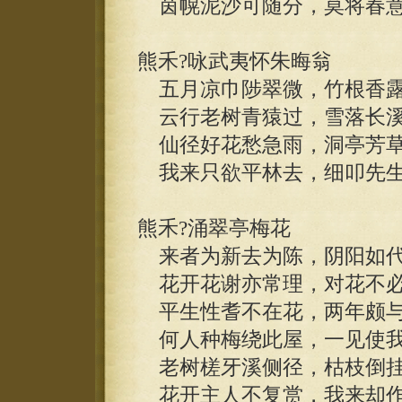
茵幌泥沙可随分，莫将春意
熊禾?咏武夷怀朱晦翁
五月凉巾陟翠微，竹根香露
云行老树青猿过，雪落长溪
仙径好花愁急雨，洞亭芳草
我来只欲平林去，细叩先生
熊禾?涌翠亭梅花
来者为新去为陈，阴阳如代
花开花谢亦常理，对花不必
平生性耆不在花，两年颇与
何人种梅绕此屋，一见使我
老树槎牙溪侧径，枯枝倒挂
花开主人不复赏，我来却作