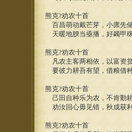
熊克?劝农十首
百昌萌动戴芒芽，小廪先储
天暖地腴当亟播，好蠲甲穣
熊克?劝农十首
凡农主客两相依，以富资贫
要彼力耕吾有望，借粮借种
熊克?劝农十首
己田自种乐为农，不肯勤耕
劝汝回心毋见错，秋成获利
熊克?劝农十首