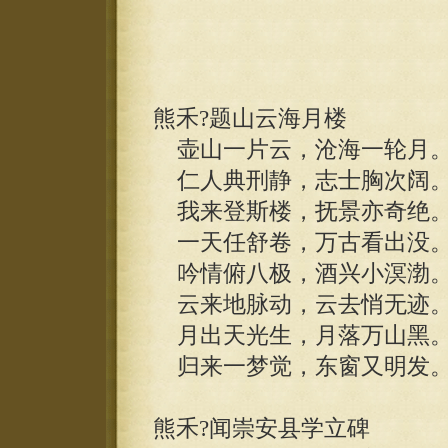
熊禾?题山云海月楼
壶山一片云，沧海一轮月
仁人典刑静，志士胸次阔
我来登斯楼，抚景亦奇绝
一天任舒卷，万古看出没
吟情俯八极，酒兴小溟渤
云来地脉动，云去悄无迹
月出天光生，月落万山黑
归来一梦觉，东窗又明发
熊禾?闻崇安县学立碑