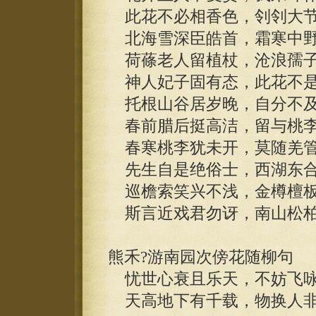
此花不必相香色，刢刢大节
北海雪深臣皓首，霜寒中野
荷蓧老人留植杖，沧浪孺子
神人妃子固有态，此花不是
托根山谷居岁晚，自分不及
春前腊后挺高洁，留与桃李
春寒桃李犹未开，莫随羌管
先生自是绝俗士，西湖东合
巡檐索笑兴不浅，金樽檀板
斯言近戏君勿讶，南山松柏
熊禾?游南园次傍花随柳句
忧世心衰且乐天，不妨飞咏
天高地下有千载，物换人非