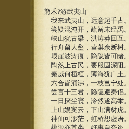
熊禾?游武夷山
我来武夷山，远意起千古
尝疑混沌开，疏凿未经禹
峡山犹古梁，洪涛莽回互
行舟留大壑，营巢余断树
垠崖波涛痕，隐隐皆可睹
陶然上古民，要服固深阻
秦威何桓桓，薄海犹广土
六合皆涌沸，一枝岂宁处
尝言十三君，隐隐避秦侣
一日厌尘寰，泠然遂高举
上山娱宾云，下山满豺虎
神仙可渺茫，虹桥想虚语
桃源亦其类，好事自夸诩