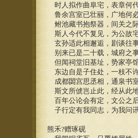
时人拟作曲阜宅，表章何代
鲁余宫室已壮丽，广地何必
鲋池藏书抱祭器，间关之际
斯人今代不复见，为公故宅
玄孙适此相邂逅，剧谈往事
别来已是二十载，城府之事
但闻祠堂旧基址，势家亭馆
东边自是子住处，一枝不许
成都閟宫思丞相，通泉书室
斯文所俿岂止此，经从此地
百年公论会有定，文公之后
子行定有我同志，为我问讯
熊禾?赠琢砚