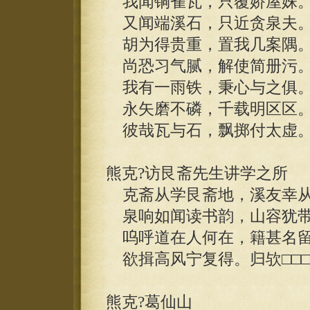
我闻铜雀瓦，只覆娇屋姝
又闻端溪石，只近贪泉夫
胡为得贵重，置我几案隅
尚恐习气腻，解使简册污
我有一雨铁，秉心与之俱
永矢磨不磷，千载明区区
彼哉瓦与石，飘掷付太虚
熊克?访艮斋先生讲学之所
克斋从学艮斋地，溪友幸从
泉响如闻读书韵，山容犹带
呜呼道在人何在，籍甚名留
欲揖高风宁复得。归欤□□□
熊克?葛仙山