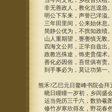
当今尚文化，乡校首扶植
非无善政人，教化岂遑急
明公下车来，声誉已洋溢
三年田里间，公来始休息
简静公优为，不扰知政绩
山人重期望，亹亹慎无斁
四海文公邦，正学自兹出
政教岂殊途，饰吏贵儒术
善化必因俗，吾世俱有责
到手事必为，莫让功第一
熊禾?乙巳元日鳌峰书院会拜
晓日瞳瞳一岁初，乡闾盛会
运当尧历三千六，数协羲图
修竹岁寒欣得友，野花春色