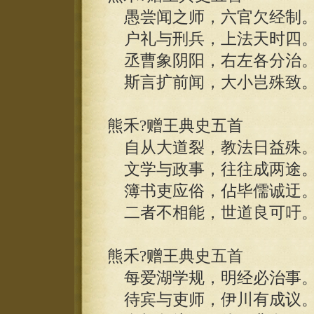
愚尝闻之师，六官欠经制
户礼与刑兵，上法天时四
丞曹象阴阳，右左各分治
斯言扩前闻，大小岂殊致
熊禾?赠王典史五首
自从大道裂，教法日益殊
文学与政事，往往成两途
簿书吏应俗，佔毕儒诚迂
二者不相能，世道良可吁
熊禾?赠王典史五首
每爱湖学规，明经必治事
待宾与吏师，伊川有成议