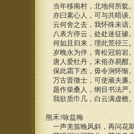
当年移南村，北地何所躭
亦曰素心人，可与共晤谈
云何舍之去，我怀殊未谙
八表方停云，处处迷征骖
何如且归来，理此荒径三
岁晚永为伴，青松冠前岩
唐人爱牡丹，末俗亦易酣
保此霜下杰，毋令涧怀惭
万古晋徵士，可使顽夫廉
题作柴桑人，纲目书法严
我欲质巾几，白云满虚檐
熊禾?咏盆梅
一声羌笛晚风斜，再问花期