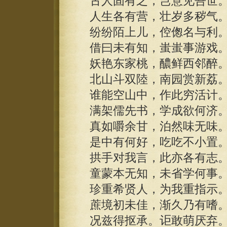
古人固有之，岂意见吾世
人生各有营，壮岁多秽气
纷纷陌上儿，倥偬名与利
借曰未有知，蚩蚩事游戏
妖艳东家桃，醲鲜西邻醉
北山斗双陸，南园赏新荔
谁能空山中，作此穷活计
满架儒先书，学成欲何济
真如嚼余甘，泊然味无味
是中有何好，吃吃不小置
拱手对我言，此亦各有志
童蒙本无知，未省学何事
珍重希贤人，为我重指示
蔗境初未佳，渐久乃有嗜
况兹得抠承。讵敢萌厌弃