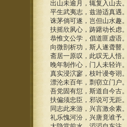
出山未逾月，辄复入山去
平生武夷志，兹游适真遇
诛茅倘可遂，岂但山水趣
扶摇欣夙心，踌躇动长虑
恭惟文公学，倡道匪虚语
向微剖析功，斯人遂聋瞽
斋居一原叹，此叹无人悟
晚年制作心，门人未轻许
真实浸泬寥，枝叶谩夸诩
漂沦未百年，剽窃立门户
吾党固有愆，斯道自今古
扶偏须忠臣，邪说可无距
同志此来游，兴言激余素
礼乐愧河汾，兴唐竟谁予
大隐堂前水，滔滔自东注