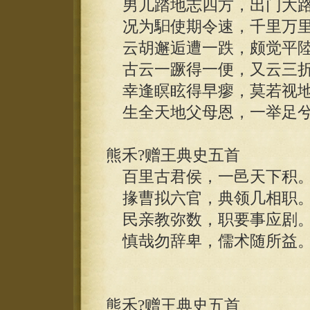
男儿踏地志四方，出门大路
况为馹使期令速，千里万里
云胡邂逅遭一跌，颇觉平陸
古云一蹶得一便，又云三折
幸逢瞑眩得早瘳，莫若视地
生全天地父母恩，一举足兮
熊禾?赠王典史五首
百里古君侯，一邑天下积
掾曹拟六官，典领几相职
民亲教弥数，职要事应剧
慎哉勿辞卑，儒术随所益
熊禾?赠王典史五首