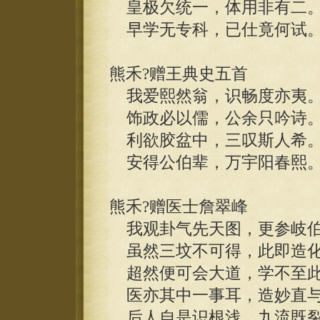
皇极欠统一，体用非有二
早学无专科，已仕竟何试
熊禾?赠王典史五首
我爱熙然翁，识畅度亦夷
饰政必以儒，公余只吟诗
利欲胶盆中，三叹斯人希
安得公伯辈，万宇阳春熙
熊禾?赠医士詹翠峰
我观卦气先天图，更参岐伯
虽然三坟不可得，此即造化
超然便可会大道，学不至此
医亦其中一事耳，造妙直与
后人自是识根浅，九流既裂