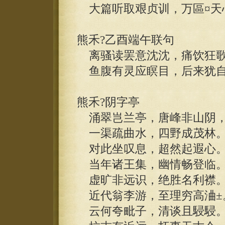
大篇听取艰贞训，万區¤天
熊禾?乙酉端午联句
离骚读罢意沈沈，痛饮狂歌
鱼腹有灵应瞑目，后来犹自
熊禾?阴字亭
涌翠岂兰亭，唐峰非山阴
一渠疏曲水，四野成茂林
对此坐叹息，超然起遐心
当年诸王集，幽情畅登临
虚旷非远识，绝胜名利襟
近代翁李游，至理穷高浀±
云何夸毗子，清谈且駸駸