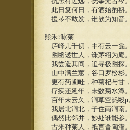
抗志有近远，抚事无古今
此日复何日，有酒始酌斟
援琴不敢发，谁欤为知音
熊禾?咏菊
庐峰几千仞，中有云一龛
幽幽遯世人，诛茅绍为庵
我尝造其间，追寻极幽探
山中满兰蕙，谷口罗松杉
更有药圃畦，种菊杞与甘
疗疾还延年，未数菊水潭
百年未云久，涧草空毵殴μ
我居北涧北，子住南涧南
偶然比邻并，妙处谁能参
古来种菊人，祗言晋陶潜