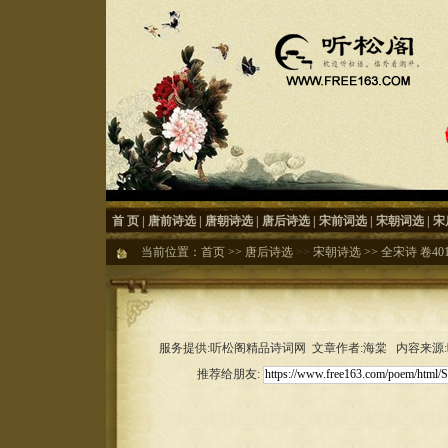
首 页
|
唐前诗选
|
唐朝诗选
|
唐后诗选
|
宋前词选
|
宋朝词选
|
宋
当前位置：
首页
>>
唐后诗选
>>
宋朝诗选
>>
全宋诗 卷40
服务提供:听松阁精品诗词网 文章作者:海棠 内容来源:听松
推荐给朋友: