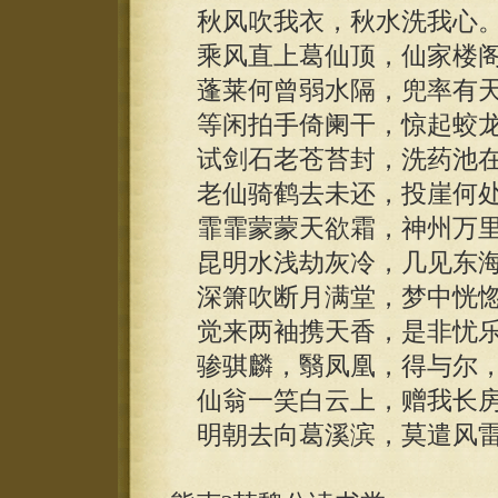
秋风吹我衣，秋水洗我心
乘风直上葛仙顶，仙家楼阁
蓬莱何曾弱水隔，兜率有天
等闲拍手倚阑干，惊起蛟龙
试剑石老苍苔封，洗药池在
老仙骑鹤去未还，投崖何处
霏霏蒙蒙天欲霜，神州万里
昆明水浅劫灰冷，几见东海
深箫吹断月满堂，梦中恍惚
觉来两袖携天香，是非忧乐
骖骐麟，翳凤凰，得与尔，
仙翁一笑白云上，赠我长房
明朝去向葛溪滨，莫遣风雷