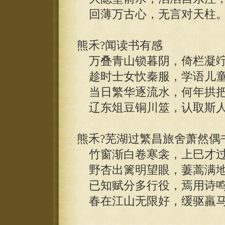
回薄万古心，无言对天柱
熊禾?闻读书有感
万叠青山锁暮阴，倚栏凝竚
趁时士女忺秦服，学语儿童
当日繁华逐流水，何年拱把
辽东俎豆铜川筮，认取斯人
熊禾?芜湖过繁昌旅舍萧然偶
竹窗渐白卷寒衾，上巳才过
野杏出篱明望眼，萋蒿满地
已知赋分多行役，焉用诗鸣
春在江山无限好，缓驱羸马