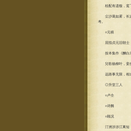
桂配有遗馥，鸾飞
尘沙蔼如雾，长波惊
考。
○元稹
屈指贞元旧朝士，
按本集作《酬白乐天杏
兒歌杨柳叶，妾拂
远路事无限，相逢
◎升堂三人
○卢仝
○诗阙
○顾况
汀洲涉涉江蓠短，