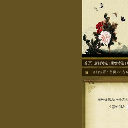
首 页
|
唐前诗选
|
唐朝诗选
|
当前位置：
首页
>>
古
服务提供:听松阁精品
推荐给朋友: