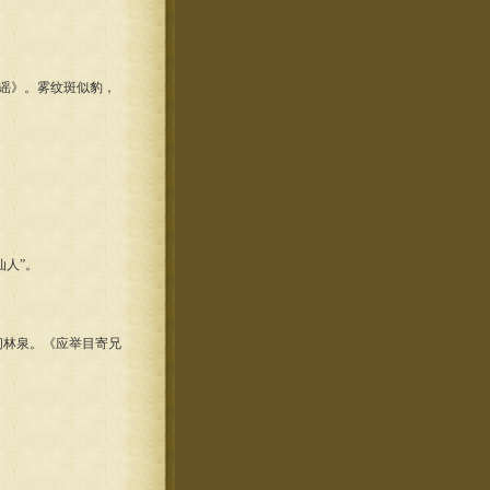
谣》。雾纹斑似豹，
人”。
林泉。《应举目寄兄