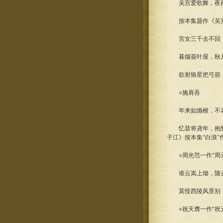
吴宫爱歌舞，夜夜醉
按本集题作《吴宫》，
宫女三千去不回，
暮烟葵叶屋，秋月
欲射狼星把弓箭，
○施肩吾
年来如抛梭，不老
忆昔将貣年，抱愁此
子江》按本集“白浪”作
○周光范一作“周元
谁云嵩上烟，随云倚
莫怪西陵风景别，
○祝天膺一作“祝元