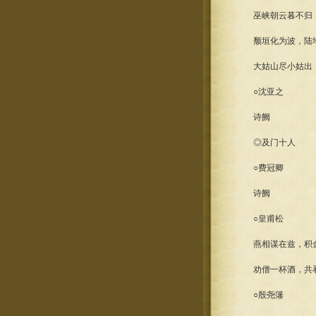
巫峡朝云暮不归，
颓垣化为波，陆地
大姑山尽小姑出，月照
○沈亚之
诗阙
◎及门十人
○费冠卿
诗阙
○皇甫松
燕相谋在兹，积金
劝僧一杯酒，共看
○殷尧籓