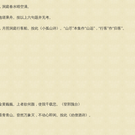
洞庭春水晴空满。
堪乘舟。按以上六句题并无考。
洞庭行客船。按此《小孤山诗》。“山尽”本集作“山远”，“行客”作“归客”。
黄巍巍。上者欲何颜，使我千载悲。《登郭隗台》
青青山。窅然万象灭，不动心即闲。按此《劝僧酒诗》。