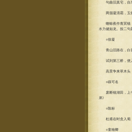
句曲旧真宅，自产日
两颔凝清霜，玉炉
蟾蜍夜作青冥镜，
水力健如龙。按二句
○徐凝
青山旧路在，白首
试到第三桥，便入
高景争来草木头，一
○硃可名
废断镜湖田，上书紫
弟》
○陈标
杜甫在时贪入蜀，
○童翰卿