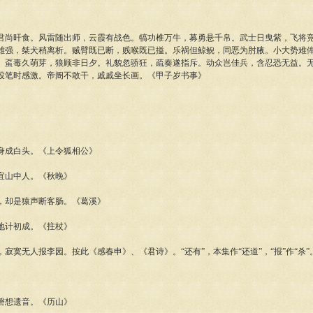
旰食。风雷随出师，云霞有战色。犒功椎万牛，募勇悬千帛。武士日曳紫，飞将竞
雄强，桀犬稍离析。贼臂既已断，贱喉既已搤。乐祸但鲸鲵，同恶为肘腋。小大势难
。虿毒久萌芽，狼顾非日夕。礼貌忽骄狂，疏奏遂指斥。动众岂佳兵，含忍恐无益。
投笔时感激。帝阍不敢干，戚戚坐长画。《甲子岁书事》
成白头。《上令狐相公》
山中人。《秋晚》
却是猿声断客肠。《葛溪》
计初成。《拄杖》
寞无人报李园。按此《感春申》、《君诗》。“还有”，本集作“还道”，“报”作“杀”
想遗音。《历山》