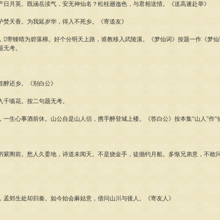
月英。既涵岳渎气，安无神仙名？松桂逦迤色，与君相送情。《送高遂赴举》
焚天香。为我延岁华，得入不死乡。《寄道友》
带蝀晴为碧落梯。好个分明天上路，谁教移入武陵溪。《梦仙词》按题一作《梦仙
题无考。
醉还乡。《别白公》
千顷花。按二句题无考。
生心事酒前休。山公自是山人侣，携手醉登城上楼。《答白公》按本集“山人”作“仙
阁前。愁人久委地，诗道未闻天。不是烧金手，徒抛钓月船。多惭兄弟意，不敢问
孟郊生处却归秦。如今始会麻姑意，借问山川与後人。《寄友人》