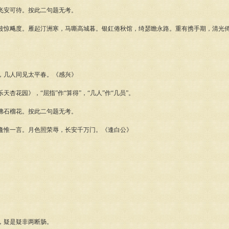
安可待。按此二句题无考。
飚度。雁起汀洲寒，马嘶高城暮。银釭倦秋馆，绮瑟瞻永路。重有携手期，清光倚
几人同见太平春。《感兴》
花园》，“屈指”作“算得”，“几人”作“几员”。
石榴花。按此二句题无考。
惟一言。月色照荣辱，长安千万门。《逢白公》
疑是疑非两断肠。