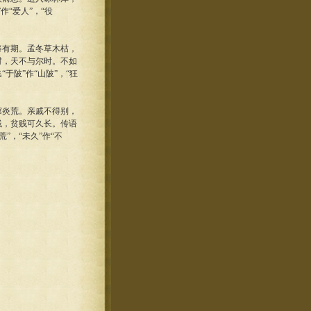
“爱人”，“役
有期。孟冬草木枯，
材，天不与尔时。不如
陂”作“山陂”，“狂
炎荒。亲戚不得别，
贱，贫贱可久长。传语
”，“未久”作“不
。