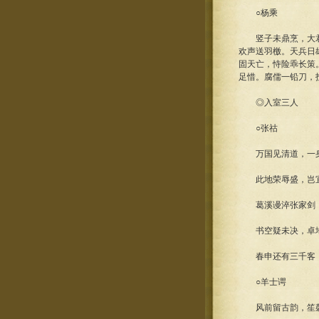
○杨乘
竖子未鼎烹，大君尚
欢声送羽檄。天兵日
固天亡，恃险乖长策
足惜。腐儒一铅刀，
◎入室三人
○张祜
万国见清道，一身
此地荣辱盛，岂宜
葛溪谩淬张家剑，
书空疑未决，卓地
春申还有三千客，寂
○羊士谔
风前留古韵，笙磬