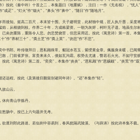
吟》按此《秦中吟》十首之二，本集题曰《地重赋》，注曰：一作《无名税》，“忧人”作
作“成疋”，“灯火”作“烟火”，“鼻头”作“鼻中”，“随日”作“随地月”。
後知。挺高二百尺，本末皆十围。天子建明堂，此材独中规，匠人执斤墨，采度将
猛焰，从根烧到枝。作养二十年，方成栋梁资。一朝为灰烬，柯叶无孑遗。地虽生尔
。已矣勿重陈，重陈令人悲。勿悲焚烧苦，但悲采用迟。按此《寓意诗》第一首。本集“于
二十”作“养材三十”，“粪土芝”作“粪上英”，“勿悲”作“不悲”。
书郎。昨传徵拜日，恩私顾殊常。貂冠水苍玉，紫绶黄金章。佩服身未暖，已闻窜
已散，门前雀罗张。富贵来未久，倏如瓦沟霜。权势去尤速，瞥若石火光。不如守贫
按此《寓意诗》第二首。“奕奕”，本集作“炎炎”，“恩私顾”作“恩赐颇”，“炎荒”作“遐荒
远程。按此《及第後归觐留别诸同年诗》。“还”本集作“轻”。
故山云。
休向青山学炼丹。
愁肠中。按已上六句题并无考。
逐刘郎此路迷。若似剡中容易到，春风犹隔武陵溪。《与薛涛》按此诗本集不载