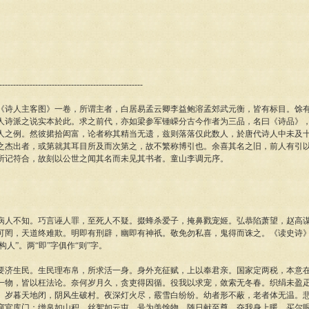
----------------------------------------------------
人主客图》一卷，所谓主者，白居易孟云卿李益鲍溶孟郊武元衡，皆有标目。馀有
人诗派之说实本於此。求之前代，亦如梁参军锺嵘分古今作者为三品，名曰《诗品》
人之例。然彼捃拾闳富，论者称其精当无遗，兹则落落仅此数人，於唐代诗人中未及
之杰出者，或第就其耳目所及而次第之，故不繁称博引也。余喜其名之旧，前人有引
所记符合，故刻以公世之闻其名而未见其书者。童山李调元序。
不知。巧言诬人罪，至死人不疑。掇蜂杀爱子，掩鼻戮宠姬。弘恭陷萧望，赵高谋
可罔，天道终难欺。明即有刑辟，幽即有神祇。敬免勿私喜，鬼得而诛之。《读史诗
构人”。两“即”字俱作“则”字。
生民。生民理布帛，所求活一身。身外充征赋，上以奉君亲。国家定两税，本意在
一物，皆以枉法论。奈何岁月久，贪吏得因循。役我以求宠，敛索无冬春。织绢未盈
。岁暮天地闭，阴风生破村。夜深灯火尽，霰雪白纷纷。幼者形不蔽，老者体无温。
窥官库门：缯帛如山积，丝絮如云屯。号为羡馀物，随日献至尊，夺我身上暖，买尔