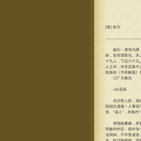
[唐] 张为
----------------------------
叙曰：唐张为撰《诗
殊，皆所谓客也。宋
十九人，下品六十九
人之诗，亦非其集中
陈振孙《书录解题》
◎广大教化
○白居易
含沙射人影，虽病人
阳祸岂虚施！人事虽
首。“诬人”，本集作“
厚地植桑麻，所要济
明敕内外臣：税外加
迫我纳，不许暂逡巡
辛。昨日输残税，因