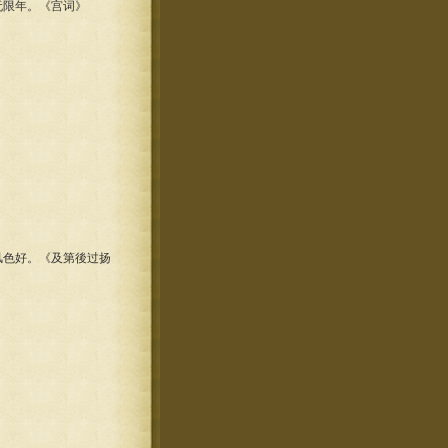
限年。《宫词》
色好。《及第後过扬