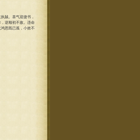
执馘。喜气迎捷书，
侔，逆顺初不敌。违命
无鸿恩既已孤，小效不
。