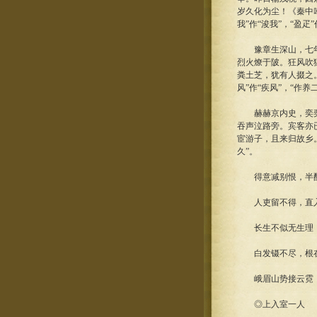
岁久化为尘！《秦中
我”作“浚我”，“盈疋”
豫章生深山，七年而
烈火燎于陂。狂风吹
粪土芝，犹有人掇之
风”作“疾风”，“作养
赫赫京内史，奕奕中
吞声泣路旁。宾客亦
宦游子，且来归故乡。
久”。
得意减别恨，半酣还
人吏留不得，直入
长生不似无生理，
白发镊不尽，根在
峨眉山势接云霓，欲
◎上入室一人