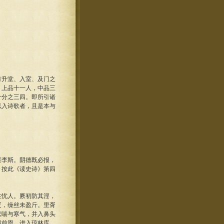
升堂、入室、及门之
，上品十一人，中品三
十分之三四。即所引诸
以入诗歌者，且是本与
李斯。阴德既必报，
》按此《读史诗》第四
忧人。厥初防其淫，
疋，缲丝未盈斤。里胥
悲喘与寒气，并入鼻头
眼前恩。进入琼林库，