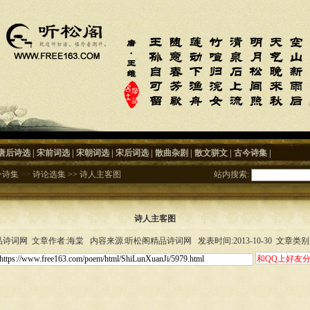
唐后诗选
|
宋前词选
|
宋朝词选
|
宋后词选
|
散曲杂剧
|
散文骈文
|
古今诗集
|
今诗集
>>
诗论选集
>>
诗人主客图
站内搜索:
诗人主客图
诗词网 文章作者:海棠 内容来源:听松阁精品诗词网 发表时间:2013-10-30 文章类别