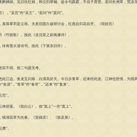
婵娟。见日吹红烛，和尘扫翠钿。徒令句践霸，不信子胥贤。若问长洲草，荒凉无
“吴宫”作“吴王”，“若问”作“莫问”。
真珠翠羽是尘埃。夫差旧国久破研讨会，红燕自归花自开。《馆娃宫》
《竹枝歌》。按此《送沈亚之尉南康诗》。
休将萤火读诗书。按此《下第东归作》。
应不得。按二句题无考。
江边。鱼龙互闪烁，白浪高於天。今日步青草，还来经此道。江神也世情，为我风
“鱼浪”，“青草”作“春草”，“还来”作“复来”。
范”。
碧落。《投白公》。按“嵩上”一作“蒿上”。
镜湖花草为先春。《贺硃庆》、《馀及第》。
膺”。