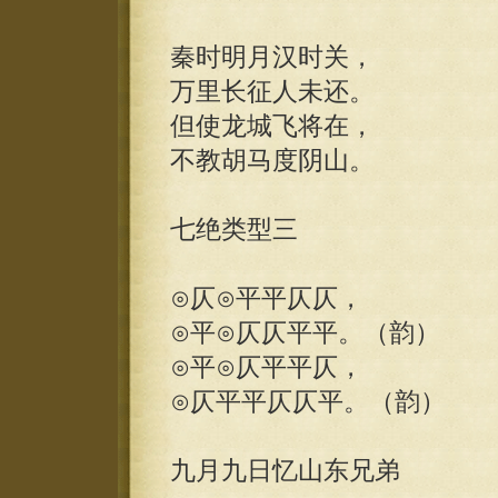
秦时明月汉时关，
万里长征人未还。
但使龙城飞将在，
不教胡马度阴山。
七绝类型三
⊙仄⊙平平仄仄，
⊙平⊙仄仄平平。（韵）
⊙平⊙仄平平仄，
⊙仄平平仄仄平。（韵）
九月九日忆山东兄弟