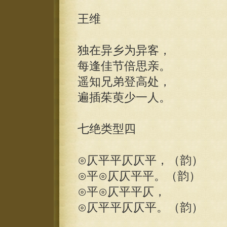
王维
独在异乡为异客，
每逢佳节倍思亲。
遥知兄弟登高处，
遍插茱萸少一人。
七绝类型四
⊙仄平平仄仄平，（韵）
⊙平⊙仄仄平平。（韵）
⊙平⊙仄平平仄，
⊙仄平平仄仄平。（韵）