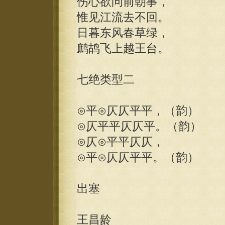
伤心欲问前朝事，
惟见江流去不回。
日暮东风春草绿，
鹧鸪飞上越王台。
七绝类型二
⊙平⊙仄仄平平，（韵）
⊙仄平平仄仄平。（韵）
⊙仄⊙平平仄仄，
⊙平⊙仄仄平平。（韵）
出塞
王昌龄