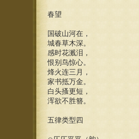
春望
国破山河在，
城春草木深。
感时花溅泪，
恨别鸟惊心。
烽火连三月，
家书抵万金。
白头搔更短，
浑欲不胜簪。
五律类型四