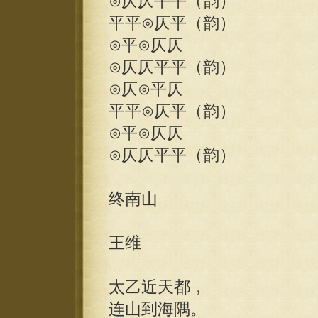
⊙仄仄平平（韵）
平平⊙仄平（韵）
⊙平⊙仄仄
⊙仄仄平平（韵）
⊙仄⊙平仄
平平⊙仄平（韵）
⊙平⊙仄仄
⊙仄仄平平（韵）
终南山
王维
太乙近天都，
连山到海隅。