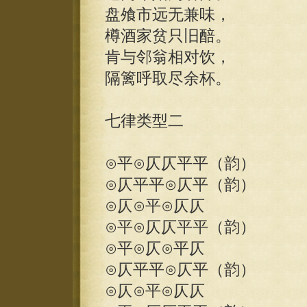
盘飧市远无兼味，
樽酒家贫只旧醅。
肯与邻翁相对饮，
隔篱呼取尽余杯。
七律类型二
⊙平⊙仄仄平平（韵）
⊙仄平平⊙仄平（韵）
⊙仄⊙平⊙仄仄
⊙平⊙仄仄平平（韵）
⊙平⊙仄⊙平仄
⊙仄平平⊙仄平（韵）
⊙仄⊙平⊙仄仄