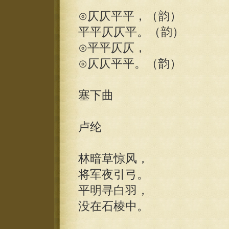
⊙仄仄平平，（韵）
平平仄仄平。（韵）
⊙平平仄仄，
⊙仄仄平平。（韵）
塞下曲
卢纶
林暗草惊风，
将军夜引弓。
平明寻白羽，
没在石棱中。