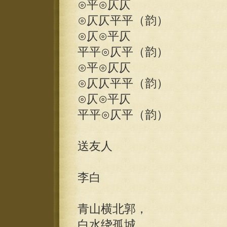
⊙平⊙仄仄
⊙仄仄平平（韵）
⊙仄⊙平仄
平平⊙仄平（韵）
⊙平⊙仄仄
⊙仄仄平平（韵）
⊙仄⊙平仄
平平⊙仄平（韵）
送友人
李白
青山横北郭，
白水绕孤城。