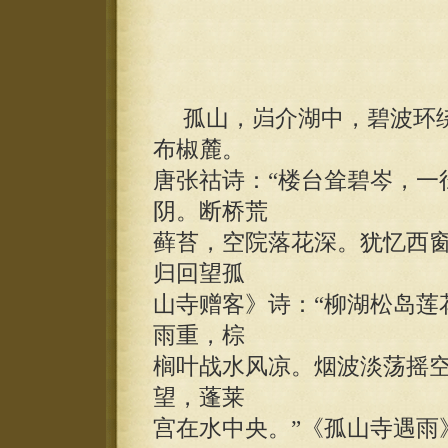
孤山，岿介湖中，碧波环绕
布椒麓。
唐张祜诗：“楼台耸碧岑，一
阴。断桥荒
藓苔，空院落花深。犹忆西窗
归回望孤
山寺赠客》诗：“柳湖松岛莲
雨重，棕
榈叶战水风凉。烟波淡荡摇
望，蓬莱
宫在水中央。”《孤山寺遇雨