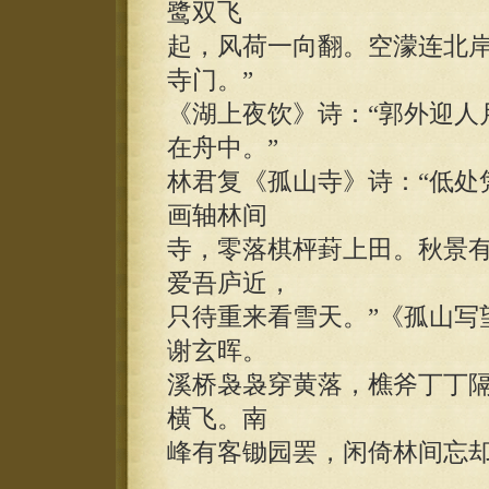
鹭双飞
起，风荷一向翻。空濛连北
寺门。”
《湖上夜饮》诗：“郭外迎人
在舟中。”
林君复《孤山寺》诗：“低处
画轴林间
寺，零落棋枰葑上田。秋景
爱吾庐近，
只待重来看雪天。”《孤山写
谢玄晖。
溪桥袅袅穿黄落，樵斧丁丁
横飞。南
峰有客锄园罢，闲倚林间忘却