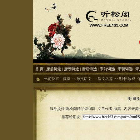
首 页
|
唐前诗选
|
唐朝诗选
|
唐后诗选
|
宋前词选
|
宋朝词选
|
宋
当前位置：
首页
>>
散文骈文
>>
散文名篇
>>
明·田汝成《
明·田
服务提供:听松阁精品诗词网 文章作者:海棠 内容来源:听松
推荐给朋友: