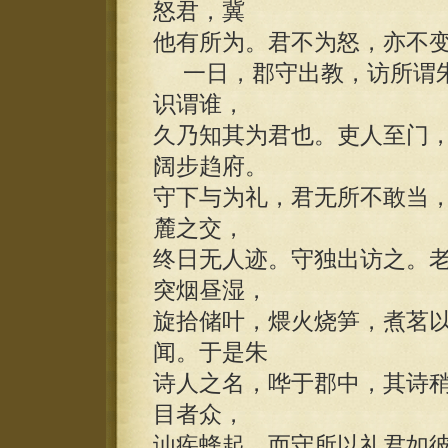
怒君，冀
他有所为。君不为怒，亦不
一日，郡守出教，访所谓朱
识谓谁，
久乃知其为君也。吏人至门
阔步趋府。
守下与为礼，君无所不敢当
麓之交，
终日无人迹。守独出访之。
突烟昼湿，
旋拾储叶，煨火烧笋，煮茗
闻。于是朱
诗人之名，哗于郡中，其诗
目者众，
讪疾蜂起。而守所以礼君如