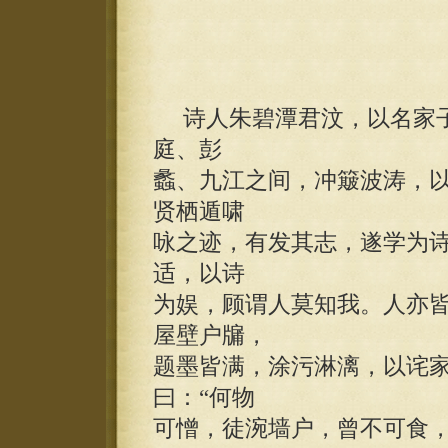
诗人朱碧潭君汶，以名家子
庭、彭
蠡、九江之间，冲簸波涛，
贤栖遁啸
咏之迹，有发其志，遂学为
适，以诗
为娱，顾谓人莫知我。人亦
屋壁户牖，
题墨皆满，涂污淋漓，以诧
曰：“何物
可憎，徒涴墙户，曾不可食，