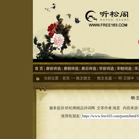
首 页
|
唐前诗选
|
唐朝诗选
|
唐后诗选
|
宋前词选
|
宋朝词选
|
宋
当前位置：
首页
>>
散文骈文
>>
散文名篇
>>
明·王慎中《
明·
服务提供:听松阁精品诗词网 文章作者:海棠 内容来源:听松
推荐给朋友: