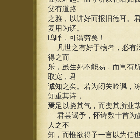
父有道路
之雅，以讲好而报旧德耳。
复用为谤。
呜呼，可谓穷矣！
凡世之有好于物者，必有深
得之而
乐，虽生死不能易，而岂有
取宠，君
诚知之矣。若为闭关吟讽，
知重其诗，
焉足以挠其气，而变其所业
君尝谒予，怀诗数十首为蛰
人之不
知，而惟欲得予一言以为信