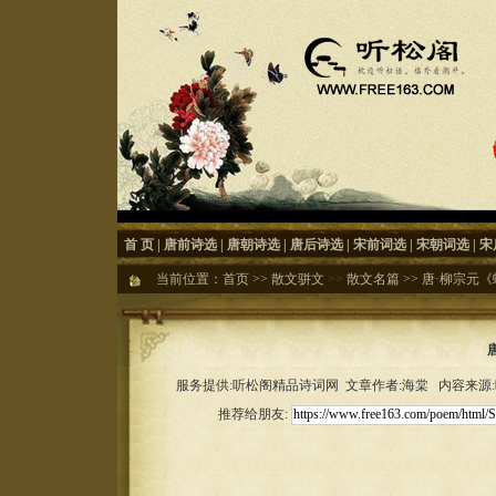
首 页
|
唐前诗选
|
唐朝诗选
|
唐后诗选
|
宋前词选
|
宋朝词选
|
宋
当前位置：
首页
>>
散文骈文
>>
散文名篇
>>
唐·柳宗元《
服务提供:听松阁精品诗词网 文章作者:海棠 内容来源:听松
推荐给朋友: