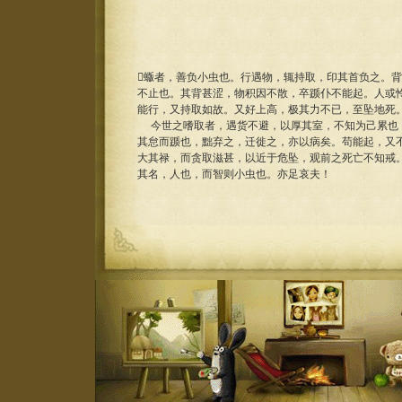
蝂者，善负小虫也。行遇物，辄持取，印其首负之。
不止也。其背甚涩，物积因不散，卒踬仆不能起。人或
能行，又持取如故。又好上高，极其力不已，至坠地死
今世之嗜取者，遇货不避，以厚其室，不知为己累也
其怠而踬也，黜弃之，迁徙之，亦以病矣。苟能起，又
大其禄，而贪取滋甚，以近于危坠，观前之死亡不知戒
其名，人也，而智则小虫也。亦足哀夫！