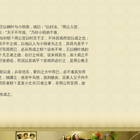
以桐叶与小弱弟，戏曰：“以封汝。”周公入贺。
曰：“天子不可戏。”乃封小弱弟于唐。
封耶？周公宜以时言于王，不待其戏而贺以成之也；
其不中之戏，以地以人与小弱者为之主，其得为圣乎？
可苟焉而已，必从而成之耶？设有不幸，王以桐叶戏妇
？凡王者之德，在行之何若。设未得其当，虽十易之不
可使易也，而况以其戏乎？若戏而必行之，是周公教王
以道，从容优乐，要归之大中而已，必不逢其失而
之，驰骤之，使若牛马然，急则败矣。且家人父子尚不
君臣者耶？是直小丈夫者之事，非周公所宜用，故
佚成之。