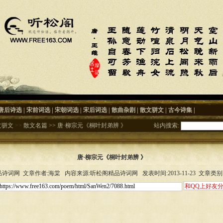
唐后诗选
|
宋前词选
|
宋朝词选
|
宋后词选
|
散曲杂剧
|
散文骈文
|
古今诗集
|
文骈文
>>
散文名篇
>>
唐·柳宗元《桐叶封弟辨 》
站内搜索:
唐·柳宗元《桐叶封弟辨 》
诗词网 文章作者:海棠 内容来源:听松阁精品诗词网 发表时间:2013-11-23 文章类别