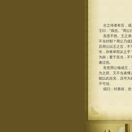
古之传者有言，成王
王曰：“戏也。”周公
吾意不然。王之弟当
不当封耶？周公乃成
且周公以王之言，不
寺，亦将举而从之乎
为病；要于其当，不
遂过也。
吾意周公辅成王，宣
为之辞。又不当束缚
能以此自克，况号为
不可信。
或曰：封唐叔，史