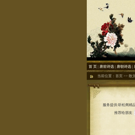
首 页
|
唐前诗选
|
唐朝诗选
|
当前位置：
首页
>>
散
服务提供:听松阁精品
推荐给朋友: