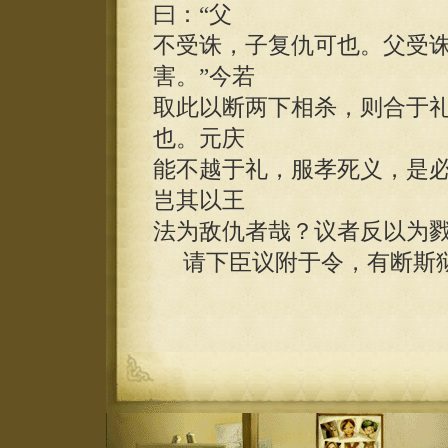
曰：“父
不受诛，子复仇可也。父受
害。”今若
取此以断两下相杀，则合于
也。元庆
能不越于礼，服孝死义，是
岂其以王
法为敌仇者哉？议者反以为
请下臣议附于令，有断斯狱