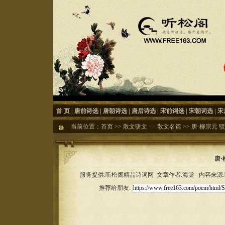
首 页
|
唐前诗选
|
唐朝诗选
|
唐后诗选
|
宋前词选
|
宋朝词选
|
宋
当前位置：
首页
>>
散文骈文
>>
散文名篇
>>
唐·柳宗元 
唐·
服务提供:听松阁精品诗词网 文章作者:海棠 内容来源:听松
推荐给朋友: