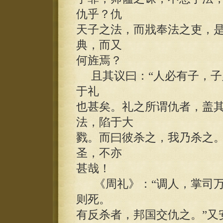
仇乎？仇
天子之法，而戕奉法之吏，
典，而又
何旌焉？
且其议曰：“人必有子，子
于礼
也甚矣。礼之所谓仇者，盖
法，陷于大
戮。而曰彼杀之，我乃杀之
圣，不亦
甚哉！
《周礼》：“调人，掌司万
则死。
有反杀者，邦国交仇之。”又