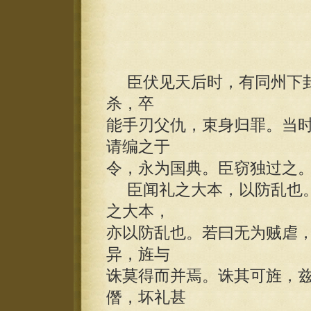
臣伏见天后时，有同州下邽
杀，卒
能手刃父仇，束身归罪。当
请编之于
令，永为国典。臣窃独过之
臣闻礼之大本，以防乱也。
之大本，
亦以防乱也。若曰无为贼虐
异，旌与
诛莫得而并焉。诛其可旌，
僭，坏礼甚