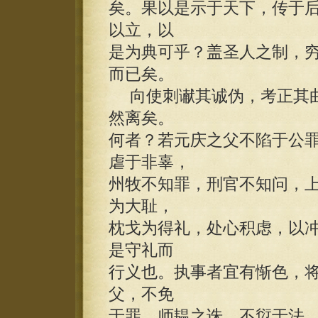
矣。果以是示于天下，传于
以立，以
是为典可乎？盖圣人之制，
而已矣。
向使刺谳其诚伪，考正其曲
然离矣。
何者？若元庆之父不陷于公
虐于非辜，
州牧不知罪，刑官不知问，
为大耻，
枕戈为得礼，处心积虑，以
是守礼而
行义也。执事者宜有惭色，
父，不免
于罪，师韫之诛，不愆于法