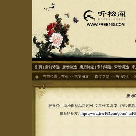
首 页
|
唐前诗选
|
唐朝诗选
|
唐后诗选
|
宋前词选
|
宋朝词选
|
宋
当前位置：
首页
>>
散文骈文
>>
散文名篇
>>
唐·柳宗元《
唐·
服务提供:听松阁精品诗词网 文章作者:海棠 内容来源:听松
推荐给朋友: