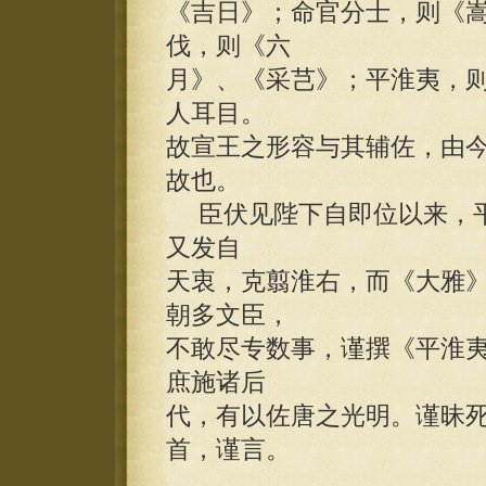
《吉日》；命官分士，则《
伐，则《六
月》、《采芑》；平淮夷，
人耳目。
故宣王之形容与其辅佐，由
故也。
臣伏见陛下自即位以来，平
又发自
天衷，克翦淮右，而《大雅
朝多文臣，
不敢尽专数事，谨撰《平淮
庶施诸后
代，有以佐唐之光明。谨昧
首，谨言。