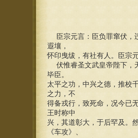
臣宗元言：臣负罪窜伏，违
遐壤，
怀印曳绂，有社有人。臣宗
伏惟睿圣文武皇帝陛下，天
毕臣。
太平之功，中兴之德，推校
之力，不
得备戎行，致死命，况今已
王时称中
兴，其道彰大，于后罕及。
《车攻》、