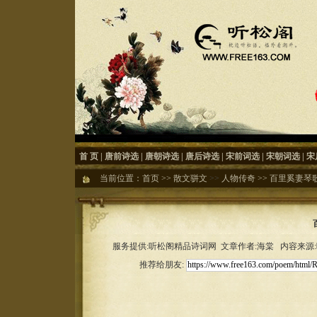
首 页
|
唐前诗选
|
唐朝诗选
|
唐后诗选
|
宋前词选
|
宋朝词选
|
宋
当前位置：
首页
>>
散文骈文
>>
人物传奇
>>
百里奚妻琴
服务提供:听松阁精品诗词网 文章作者:海棠 内容来源:听松
推荐给朋友: