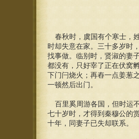
春秋时，虞国有个寒士，姓
时却失意在家。三十多岁时
找事做。临别时，贤淑的妻
都没有，只好宰了正在伏窝
下门闩烧火；再舂一点姜葱
一顿然后出门。
百里奚周游各国，但时运不
七十岁时，才得到秦穆公的
十年，同妻子已失却联系。