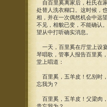
自百里奚离家后，杜氏在家
处替人洗衣糊口。这时候，
相，并在一次偶然机会中远
不见，相貌已变，不能确认
望从中打听确实消息。
一天，百里奚在厅堂上设宴
琴唱歌，管事人报告百里奚
堂上唱道：
百里奚，五羊皮！忆别时，
忘我为？
百里奚，五羊皮！父梁肉，
贵忘我为？