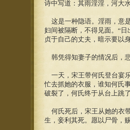
诗中写道：其雨淫淫，河大
这是一种隐语。淫雨，意是
妇间被隔断，不得见面。“日
贞于自己的丈夫，暗示要以
韩凭得知妻子的情况后，悲
一天，宋王带何氏登台宴乐
忙去抓她的衣服，谁知何氏
破裂了，何氏终于从台上跳
何氏死后，宋王从她的衣带
生，妾利其死。愿以尸骨，