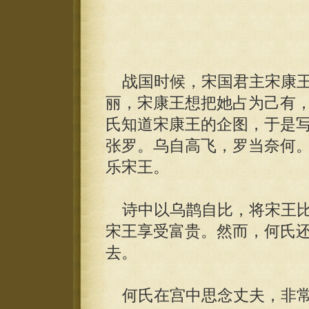
战国时候，宋国君主宋康王
丽，宋康王想把她占为己有
氏知道宋康王的企图，于是
张罗。乌自高飞，罗当奈何
乐宋王。
诗中以乌鹊自比，将宋王比
宋王享受富贵。然而，何氏
去。
何氏在宫中思念丈夫，非常