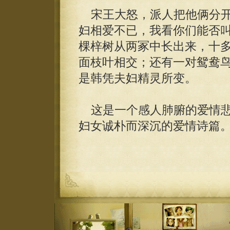
宋王大怒，派人把他俩分开
妇相爱不已，我看你们能否叫
棵梓树从两冢中长出来，十
面枝叶相交；还有一对鸳鸯
是韩凭夫妇精灵所变。
这是一个感人肺腑的爱情悲
妇女诚朴而深沉的爱情诗篇