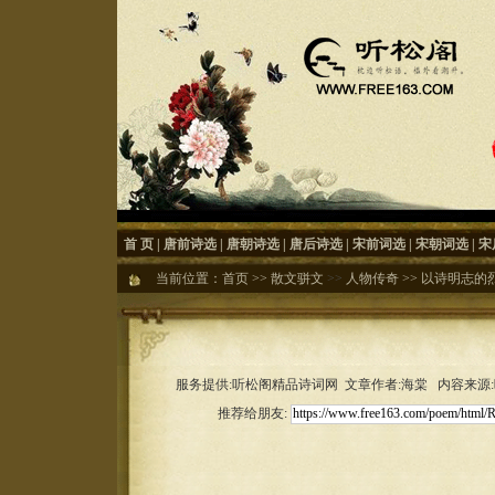
首 页
|
唐前诗选
|
唐朝诗选
|
唐后诗选
|
宋前词选
|
宋朝词选
|
宋
当前位置：
首页
>>
散文骈文
>>
人物传奇
>>
以诗明志的
服务提供:听松阁精品诗词网 文章作者:海棠 内容来源:听松
推荐给朋友: