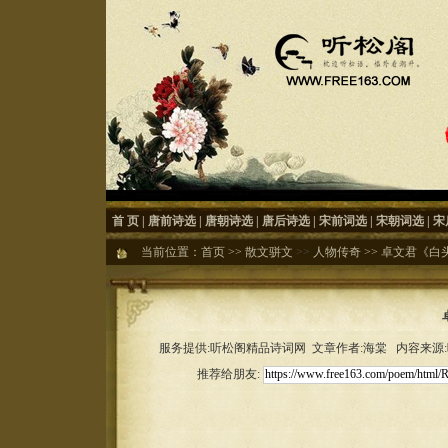
首 页
|
唐前诗选
|
唐朝诗选
|
唐后诗选
|
宋前词选
|
宋朝词选
|
宋
当前位置：
首页
>>
散文骈文
>>
人物传奇
>>
卓文君《白
服务提供:听松阁精品诗词网 文章作者:海棠 内容来源:听松
推荐给朋友: