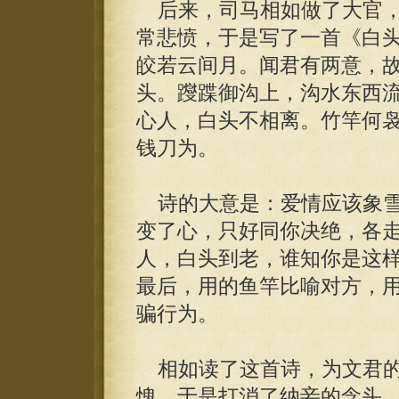
后来，司马相如做了大官，
常悲愤，于是写了一首《白
皎若云间月。闻君有两意，
头。躞蹀御沟上，沟水东西
心人，白头不相离。竹竿何
钱刀为。
诗的大意是：爱情应该象雪
变了心，只好同你决绝，各
人，白头到老，谁知你是这
最后，用的鱼竿比喻对方，
骗行为。
相如读了这首诗，为文君的
愧，于是打消了纳妾的念头