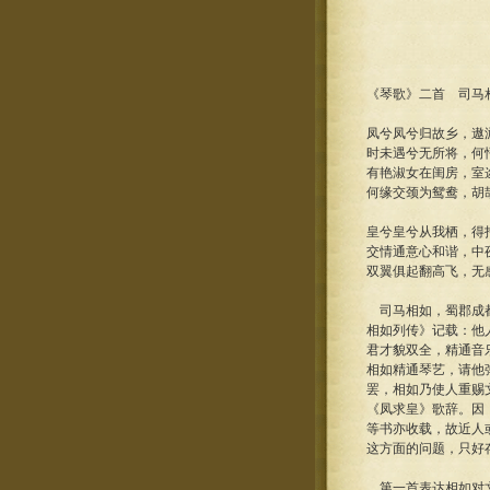
《琴歌》二首 司马
凤兮凤兮归故乡，遨
时未遇兮无所将，何
有艳淑女在闺房，室
何缘交颈为鸳鸯，胡
皇兮皇兮从我栖，得
交情通意心和谐，中
双翼俱起翻高飞，无
司马相如，蜀郡成都
相如列传》记载：他
君才貌双全，精通音
相如精通琴艺，请他
罢，相如乃使人重赐
《凤求皇》歌辞。因
等书亦收载，故近人
这方面的问题，只好
第一首表达相如对文