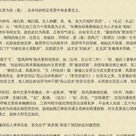
君为皇（凰），在本诗的特定背景中有多重含义。
神鸟，雄曰凤，雌曰凰。古人称麟、凤、龟、龙为天地间“四灵”，（《礼记．礼运
名》云：“有羽之虫三百六十而凤凰为之长。”长卿自幼慕蔺相如之为人才改名“相如”
绝非等闲女流。故此处比为凤凰，正有浩气凌云、自命非凡之意。“遨游四海”更加强
国，翱翔四海之外，过昆仑，饮砥柱，羽弱水，莫（暮）宿风穴”（郭璞注《尔雅》引
历：此前他曾游京师，被景帝任为武骑常侍，因景帝不好辞赋，相如志不获展，因借
门下“与诸生游士居数岁”。后因梁王卒，这才反“归故乡”。足见其“良禽择木而栖。”
凰于飞”、“鸾凤和鸣”喻夫妻和谐美好。如《左传．庄公廿二年》：“初，懿氏卜妻敬
铿锵。”此处则以凤求凰喻相如向文君求爱，而“遨游四海”，则意味着佳偶之难得。其
》：“箫韶九成，凤凰来仪。”又《列仙传》载：秦穆公女弄玉与其夫萧史吹箫，凤凰
乘凤而去。故李贺尝以“昆山玉碎凤凰叫”（《李凭箜篌引》）比音乐之美。文君雅好音
求知音之意，使人想起俞伯牙与钟子期“高山流水”的音乐交浪，从而发出芸芸人海，知
炽烈，暗约文君半夜幽会，并一起私奔。“孳尾”，指鸟兽雌雄交媾。《尚书．尧典》
化曰孳，交接曰尾。”“妃”，配偶。《说文》：“妃，匹也。”“交情通意”，交流沟通情
句呼唤文君前来幽媾结合，三四句暗示彼此情投意合连夜私奔，不会有人知道；五六句
徒然为你感念相思而悲伤。盖相如既已事前买通文君婢女暗通殷勤，对文君寡居心理
挑之，故敢大胆无忌如此。
得后人津津乐道，首先在于“凤求凰”表现了强烈的反封建思想。