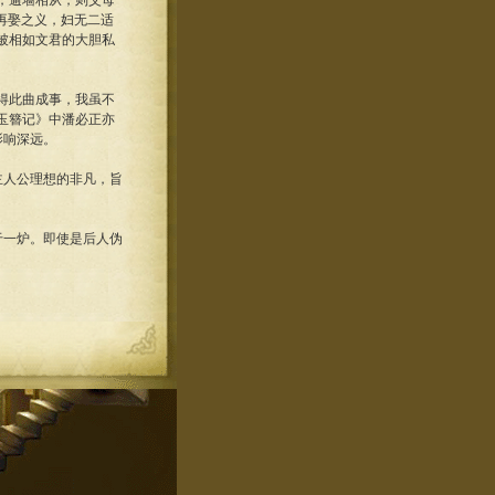
，逾墙相从，则父母
有再娶之义，妇无二适
统被相如文君的大胆私
得此曲成事，我虽不
玉簪记》中潘必正亦
影响深远。
主人公理想的非凡，旨
于一炉。即使是后人伪