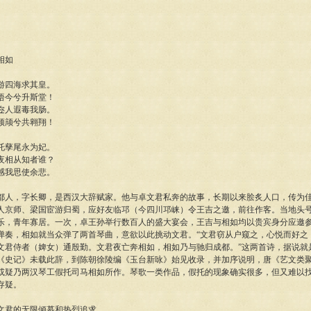
相如
游四海求其皇。
悟今兮升斯堂！
迩人遐毒我肠。
颉颃兮共翱翔！
托孳尾永为妃。
夜相从知者谁？
感我思使余悲。
人，字长卿，是西汉大辞赋家。他与卓文君私奔的故事，长期以来脍炙人口，传为
人京师、梁国宦游归蜀，应好友临邛（今四川邛崃）令王吉之邀，前往作客。当地头
乐，青年寡居。一次，卓王孙举行数百人的盛大宴会，王吉与相如均以贵宾身分应邀
弹奏，相如就当众弹了两首琴曲，意欲以此挑动文君。“文君窃从户窥之，心悦而好之
文君侍者（婢女）通殷勤。文君夜亡奔相如，相如乃与驰归成都。”这两首诗，据说就
《史记》未载此辞，到陈朝徐陵编《玉台新咏》始见收录，并加序说明，唐《艺文类
或疑乃两汉琴工假托司马相如所作。琴歌一类作品，假托的现象确实很多，但又难以
存疑。
君的无限倾慕和热烈追求。