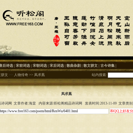
唐后诗选
|
宋前词选
|
宋朝词选
|
宋后词选
|
散曲杂剧
|
散文骈文
|
古今诗集
|
文骈文
>>
人物传奇
>>
凤求凰
站内搜索:
凤求凰
诗词网 文章作者:海棠 内容来源:听松阁精品诗词网 发表时间:2013-11-09 文章类别