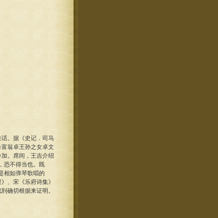
佳话。据《史记．司马
号富翁卓王孙之女卓文
参加。席间，王吉介绍
，恐不得当也。既
是相如弹琴歌唱的
聚》、宋《乐府诗集》
找到确切根据来证明。