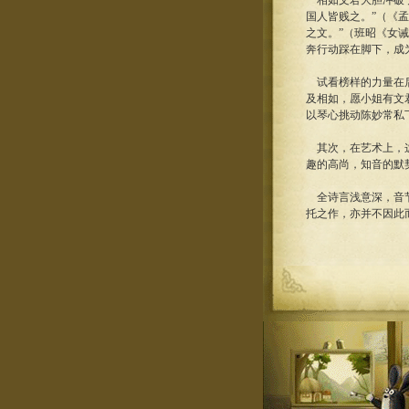
相如文君大胆冲破了
国人皆贱之。”（《孟
之文。”（班昭《女诫
奔行动踩在脚下，成
试看榜样的力量在后
及相如，愿小姐有文
以琴心挑动陈妙常私
其次，在艺术上，这
趣的高尚，知音的默
全诗言浅意深，音节
托之作，亦并不因此