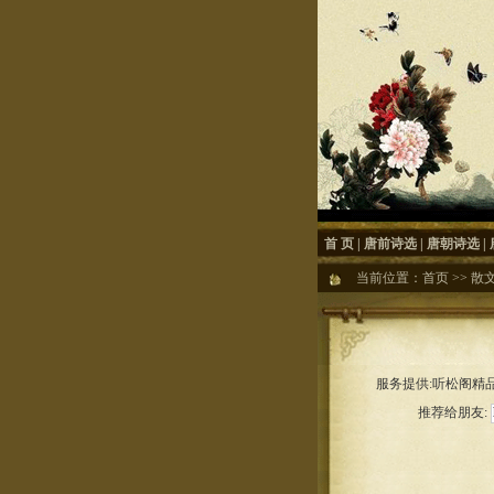
首 页
|
唐前诗选
|
唐朝诗选
|
当前位置：
首页
>>
散
服务提供:听松阁精品
推荐给朋友: