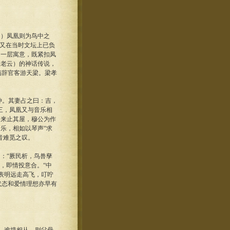
》）凤凰则为鸟中之
，又在当时文坛上已负
了一层寓意，既紧扣凤
天老云）的神话传说，
病辞官客游天梁。梁孝
仲。其妻占之曰：吉，
三，凤凰又与音乐相
皆来止其屋，穆公为作
乐，相如以琴声“求
音难觅之叹。
：“厥民析，鸟兽孳
意，即情投意合。“中
表明远走高飞，叮咛
状态和爱情理想亦早有