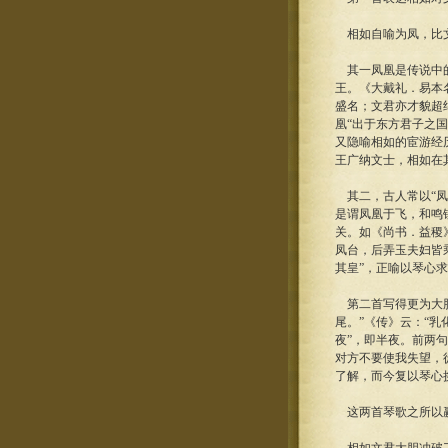
相如自喻为凤，比文
其一凤凰是传说中的
王。《大戴礼．易本
盛名；文君亦才貌超
凰“出于东方君子之
又隐喻相如的宦游经
王广纳文士，相如在其
其二，古人常以“凤
是谓凤凰于飞，和鸣
关。如《尚书．益稷
凤台，后弄玉夫妇皆
其皇”，正喻以琴心
第二首写得更为大胆
尾。”《传》云：“乳
夜”，即半夜。前两
对方不要使我失望，
了解，而今复以琴心
这两首琴歌之所以赢