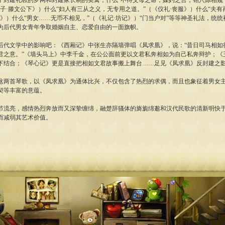
封建礼教的罗网和封建家长制的樊篱，什么“不待父母之命，媒妁之言，钻穴隙相窥
子·滕文公下》）什么“妇人有三从之义，无专用之道。”（《仪礼·丧服》）什么“夫
》）什么“男女……无币不相见，”（《礼记·坊记》）“门当户对”等等神圣礼法，统
为后代男女青年争取婚姻自主、恋爱自由的一面旗帜。
代文学中的影响吧：《西厢记》中张生亦隔墙弹唱《凤求凰》，说：“昔日司马相如
君之意。”《墙头马上》中李千金，在公公面前更以文君私奔相如为自己私奔辩护；《
下结合；《琴心记》更是直接把相如文君故事搬上舞台……足见《凤求凰》反封建之
两首琴歌，以《凤求凰》为通体比兴，不仅包含了热烈的求偶，而且也象征着男女
契等丰富的意蕴。
流亮，感情热烈奔放而又深挚缠绵，融楚辞骚体的旖旎绵邈和汉代民歌的清新明快
而减弱其艺术价值。