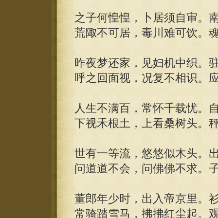
之子何惶惶，卜居须自审。
荒陬不可居，毒川难可饮。
昨夜梦还家，见妇机中织。
呼之回面视，况复不相识。
人生不满百，常怀千载忧。
下视禾根土，上看桑树头。
世有一等流，悠悠似木头。
问道道不会，问佛佛不求。
董郎年少时，出入帝京里。
常骑踏雪马，拂拂红尘起。