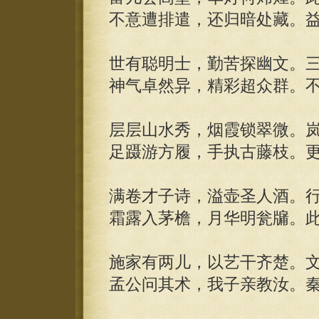
不意遭排遣，还归暗处藏。
世有聪明士，勤苦探幽文。
神气卓然异，精彩超众群。
层层山水秀，烟霞锁翠微。
足蹑游方履，手执古藤枝。
满卷才子诗，溢壶圣人酒。
霜露入茅檐，月华明瓮牖。
施家有两儿，以艺干齐楚。
孟公问其术，我子亲教汝。