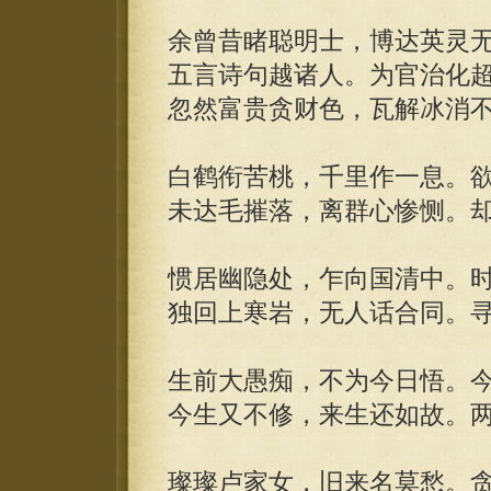
余曾昔睹聪明士，博达英灵
五言诗句越诸人。为官治化
忽然富贵贪财色，瓦解冰消
白鹤衔苦桃，千里作一息。
未达毛摧落，离群心惨恻。
惯居幽隐处，乍向国清中。
独回上寒岩，无人话合同。
生前大愚痴，不为今日悟。
今生又不修，来生还如故。
璨璨卢家女，旧来名莫愁。