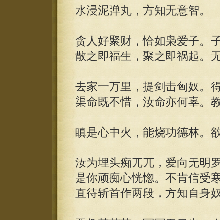
水浸泥弹丸，方知无意智。
贪人好聚财，恰如枭爱子。
散之即福生，聚之即祸起。
去家一万里，提剑击匈奴。
渠命既不惜，汝命亦何辜。
瞋是心中火，能烧功德林。
汝为埋头痴兀兀，爱向无明
是你顽痴心恍惚。不肯信受
直待斩首作两段，方知自身