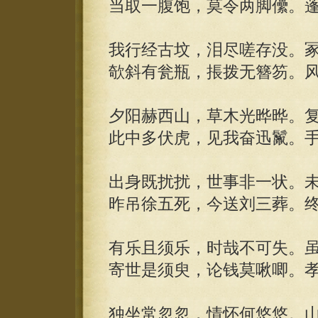
当取一腹饱，莫令两脚儽。
我行经古坟，泪尽嗟存没。
欹斜有瓮瓶，掁拨无簪笏。风
夕阳赫西山，草木光晔晔。
此中多伏虎，见我奋迅鬣。
出身既扰扰，世事非一状。
昨吊徐五死，今送刘三葬。
有乐且须乐，时哉不可失。
寄世是须臾，论钱莫啾唧。
独坐常忽忽，情怀何悠悠。