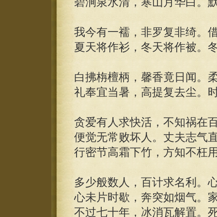
碧涧泉水清，寒山月华白。
我今有一襦，非罗复非绮。
夏天将作衫，冬天将作被。
白拂栴檀柄，馨香竟日闻。
礼奉宜当暑，高提复去尘。
贪爱有人求快活，不知祸在
便觉无常败坏人。丈夫志气
行密节高霜下竹，方知不枉
多少般数人，百计求名利。
心未片时歇，奔突如烟气。
不过七十年，冰消瓦解置。