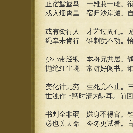
止宿鸳鸯鸟，一雄兼一雌。
戏入烟霄里，宿归沙岸湄。
或有衒行人，才艺过周孔。
绳牵未肯行，锥刺犹不动。
少小带经锄，本将兄共居。
抛绝红尘境，常游好阅书。
变化计无穷，生死竟不止。
世浊作fh羺时清为騄耳。前
书判全非弱，嫌身不得官。
必也关天命，今冬更试看。