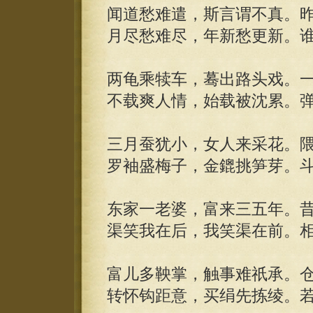
闻道愁难遣，斯言谓不真。
月尽愁难尽，年新愁更新。
两龟乘犊车，蓦出路头戏。
不载爽人情，始载被沈累。
三月蚕犹小，女人来采花。
罗袖盛梅子，金鎞挑笋芽。
东家一老婆，富来三五年。
渠笑我在后，我笑渠在前。
富儿多鞅掌，触事难祇承。
转怀钩距意，买绢先拣绫。