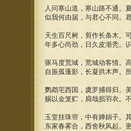
人问寒山道，寒山路不通。
似我何由届，与君心不同。
天生百尺树，剪作长条木。
年多心尚劲，日久皮渐秃。
驱马度荒城，荒城动客情。
自振孤蓬影，长凝拱木声。
鹦鹉宅西国，虞罗捕得归。
赐以金笼贮，扃哉损羽衣。
玉堂挂珠帘，中有婵娟子。
东家春雾合，西舍秋风起。