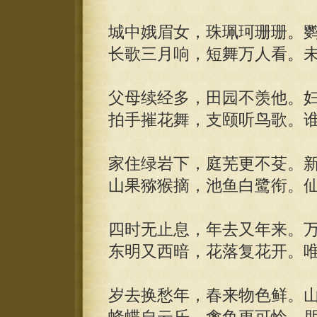
城中娥眉女，珠珮珂珊珊。
长歌三月响，短舞万人看。
父母续经多，田园不羡他。妇
拍手摧花舞，支颐听鸟歌。
家住绿岩下，庭芜更不芟。
山果猕猴摘，池鱼白鹭衔。
四时无止息，年去又年来。
东明又西暗，花落复花开。
岁去换愁年，春来物色鲜。