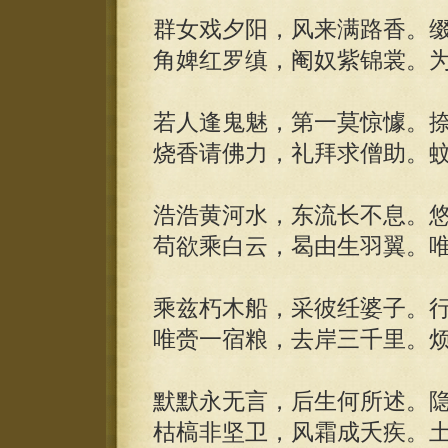
群女戏夕阳，风来满路香。
角婢红罗缜，阉奴紫锦裳。
若人逢鬼魅，第一莫惊懅。
烧香请佛力，礼拜求僧助。
浩浩黄河水，东流长不息。
苟欲乘白云，曷由生羽翼。
乘兹朽木船，采彼纴婆子。
唯赍一宿粮，去岸三千里。
默默永无言，后生何所述。
枯槁非坚卫，风霜成夭疾。