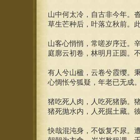
山中何太冷，自古非今年。
草生芒种后，叶落立秋前。
山客心悄悄，常嗟岁序迁。
庭廓云初卷，林明月正圆。
有人兮山楹，云卷兮霞缨。
心惆怅兮狐疑，年老已无成
猪吃死人肉，人吃死猪肠。
猪死抛水内，人死掘土藏。
快哉混沌身，不饭复不尿。