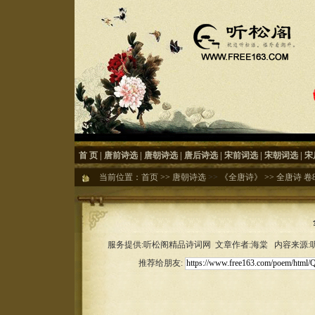
首 页
|
唐前诗选
|
唐朝诗选
|
唐后诗选
|
宋前词选
|
宋朝词选
|
宋
当前位置：
首页
>>
唐朝诗选
>>
《全唐诗》
>>
全唐诗 卷80
服务提供:听松阁精品诗词网 文章作者:海棠 内容来源:听松
推荐给朋友: