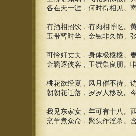
各在天一涯，何时得相见。
有酒相招饮，有肉相呼吃。
玉带暂时华，金钗非久饰。
可怜好丈夫，身体极棱棱。
金羁逐侠客，玉馔集良朋。
桃花欲经夏，风月催不待。
朝朝花迁落，岁岁人移改。
我见东家女，年可有十八。
烹羊煮众命，聚头作淫杀。