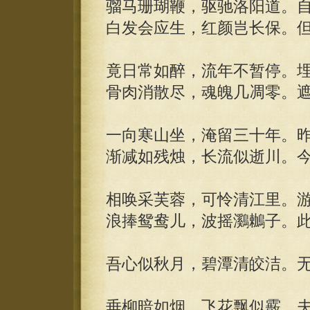
骝马珊瑚鞭，驱驰洛阳道。
白发会应生，红颜岂长保。
竟日常如醉，流年不暂停。
骨肉消散尽，魂魄几凋零。
一向寒山坐，淹留三十年。
渐减如残烛，长流似逝川。
相唤采芙蓉，可怜清江里。
浪捧鸳鸯儿，波摇鸂鶒子。
吾心似秋月，碧潭清皎洁。
垂柳暗如烟，飞花飘似霰。