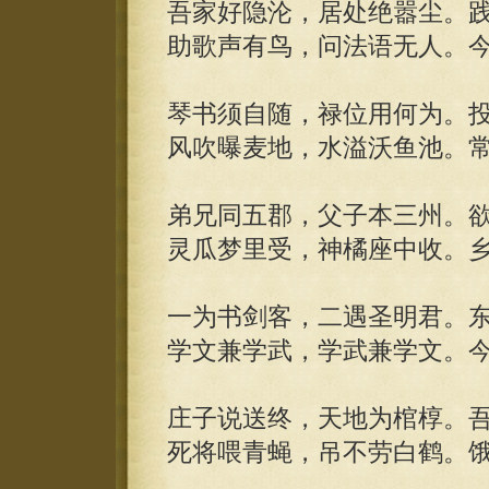
吾家好隐沦，居处绝嚣尘。
助歌声有鸟，问法语无人。
琴书须自随，禄位用何为。
风吹曝麦地，水溢沃鱼池。
弟兄同五郡，父子本三州。
灵瓜梦里受，神橘座中收。
一为书剑客，二遇圣明君。
学文兼学武，学武兼学文。
庄子说送终，天地为棺椁。
死将喂青蝇，吊不劳白鹤。