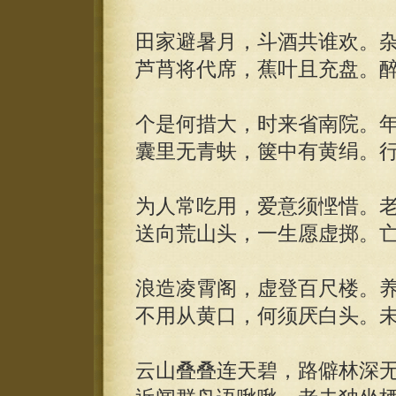
田家避暑月，斗酒共谁欢。
芦莦将代席，蕉叶且充盘。
个是何措大，时来省南院。
囊里无青蚨，箧中有黄绢。
为人常吃用，爱意须悭惜。
送向荒山头，一生愿虚掷。
浪造凌霄阁，虚登百尺楼。
不用从黄口，何须厌白头。
云山叠叠连天碧，路僻林深