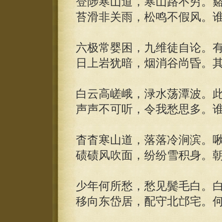
登陟寒山道，寒山路不穷。
苔滑非关雨，松鸣不假风。
六极常婴困，九维徒自论。
日上岩犹暗，烟消谷尚昏。
白云高嵯峨，渌水荡潭波。
声声不可听，令我愁思多。
杳杳寒山道，落落冷涧滨。
碛碛风吹面，纷纷雪积身。
少年何所愁，愁见鬓毛白。
移向东岱居，配守北邙宅。