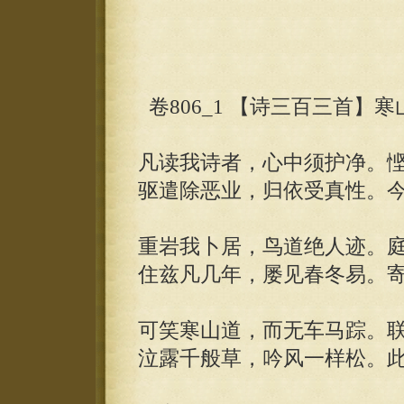
卷806_1 【诗三百三首】寒
凡读我诗者，心中须护净。
驱遣除恶业，归依受真性。
重岩我卜居，鸟道绝人迹。
住兹凡几年，屡见春冬易。
可笑寒山道，而无车马踪。
泣露千般草，吟风一样松。