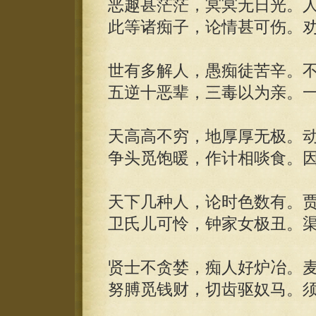
恶趣甚茫茫，冥冥无日光。
此等诸痴子，论情甚可伤。
世有多解人，愚痴徒苦辛。
五逆十恶辈，三毒以为亲。
天高高不穷，地厚厚无极。
争头觅饱暖，作计相啖食。
天下几种人，论时色数有。
卫氏儿可怜，钟家女极丑。
贤士不贪婪，痴人好炉冶。
努膊觅钱财，切齿驱奴马。