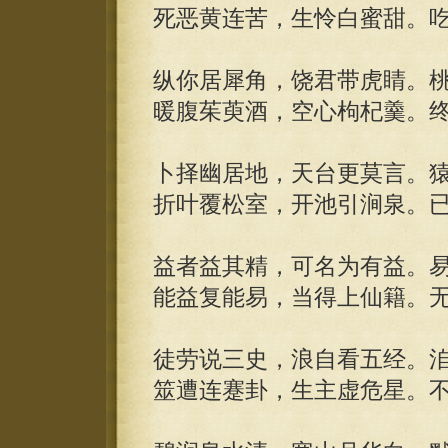
死恶黄连苦，生怜白蜜甜。
纵你居犀角，饶君带虎睛。
暖腹茱萸酒，空心枸杞羹。
卜择幽居地，天台更莫言。
折叶覆松室，开池引涧泉。
益者益其精，可名为有益。
能益复能易，当得上仙籍。
徒劳说三史，浪自看五经。
筮遭连蹇卦，生主虚危星。