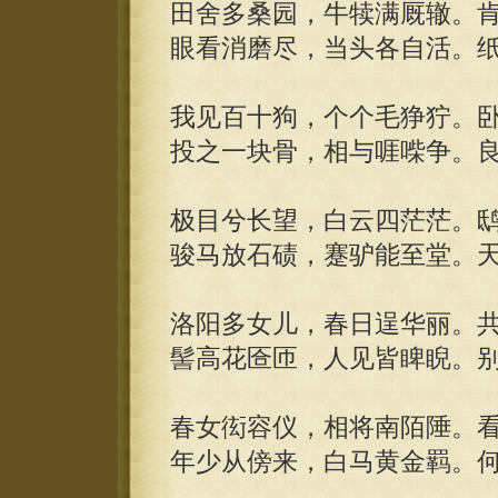
田舍多桑园，牛犊满厩辙。
眼看消磨尽，当头各自活。
我见百十狗，个个毛狰狞。
投之一块骨，相与啀喍争。
极目兮长望，白云四茫茫。
骏马放石碛，蹇驴能至堂。
洛阳多女儿，春日逞华丽。
髻高花匼匝，人见皆睥睨。
春女衒容仪，相将南陌陲。
年少从傍来，白马黄金羁。