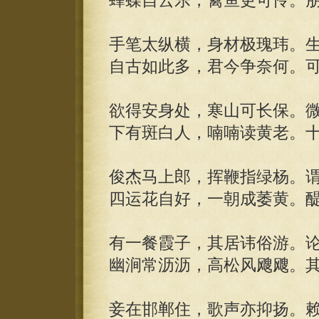
蜂蝶自云乐，禽鱼更可怜。
手笔太纵横，身材极瑰玮。
自古如此多，君今争奈何。
欲得安身处，寒山可长保。
下有斑白人，喃喃读黄老。
俊杰马上郎，挥鞭指绿杨。
四运花自好，一朝成萎黄。
有一餐霞子，其居讳俗游。
幽涧常沥沥，高松风飕飕。
妾在邯郸住，歌声亦抑扬。