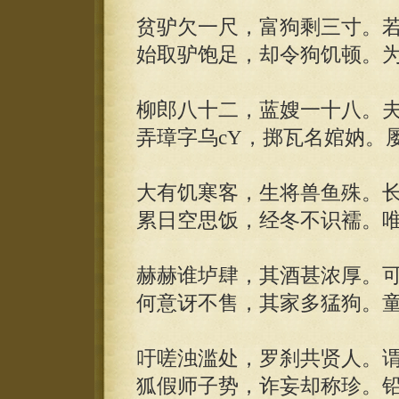
贫驴欠一尺，富狗剩三寸。
始取驴饱足，却令狗饥顿。
柳郎八十二，蓝嫂一十八。
弄璋字乌cY，掷瓦名婠妠。
大有饥寒客，生将兽鱼殊。
累日空思饭，经冬不识襦。
赫赫谁垆肆，其酒甚浓厚。
何意讶不售，其家多猛狗。
吁嗟浊滥处，罗刹共贤人。
狐假师子势，诈妄却称珍。