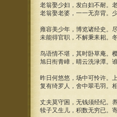
老翁娶少妇，发白妇不耐。
老翁娶老婆，一一无弃背。
雍容美少年，博览诸经史。
未能得官职，不解秉耒耜。
鸟语情不堪，其时卧草庵。
旭日衔青嶂，晴云洗渌潭。
昨日何悠悠，场中可怜许。
复有绮罗人，舍中翠毛羽。
丈夫莫守困，无钱须经纪。
犊子又生儿，积数无穷已。