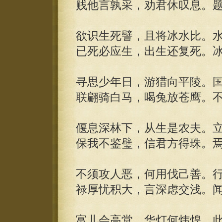
贱他言孰采，劝君休叹息。
欲识生死譬，且将冰水比。
已死必应生，出生还复死。
寻思少年日，游猎向平陵。
联翩骑白马，喝兔放苍鹰。
偃息深林下，从生是农夫。
保我不鉴璧，信君方得珠。
不须攻人恶，何用伐己善。
禄厚忧积大，言深虑交浅。
富儿会高堂，华灯何炜煌。