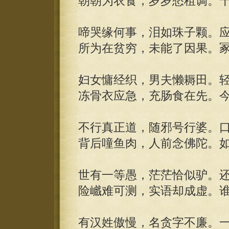
朝朝为衣食，岁岁愁租调。
啼哭缘何事，泪如珠子颗。
所为在贫穷，未能了因果。
妇女慵经织，男夫懒耨田。
冻骨衣应急，充肠食在先。
不行真正道，随邪号行婆。
背后噇鱼肉，人前念佛陀。
世有一等愚，茫茫恰似驴。
险巇难可测，实语却成虚。
有汉姓傲慢，名贪字不廉。