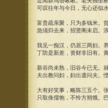
近闻群鸟语啾啾。老夫独坐
可叹往年与今日，无心还似
富贵疏亲聚，只为多钱米。
急须归去来，招贤阁未启。
我见一痴汉，仍居三两妇。
丁防是新差，资财非旧有。
新谷尚未熟，旧谷今已无。
夫出教问妇，妇出遣问夫。
大有好笑事，略陈三五个。
只取侏儒饱，不怜方朔饿。