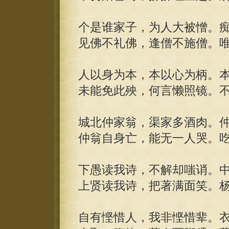
个是谁家子，为人大被憎。
见佛不礼佛，逢僧不施僧。
人以身为本，本以心为柄。
未能免此殃，何言懒照镜。
城北仲家翁，渠家多酒肉。
仲翁自身亡，能无一人哭。
下愚读我诗，不解却嗤诮。
上贤读我诗，把著满面笑。
自有悭惜人，我非悭惜辈。