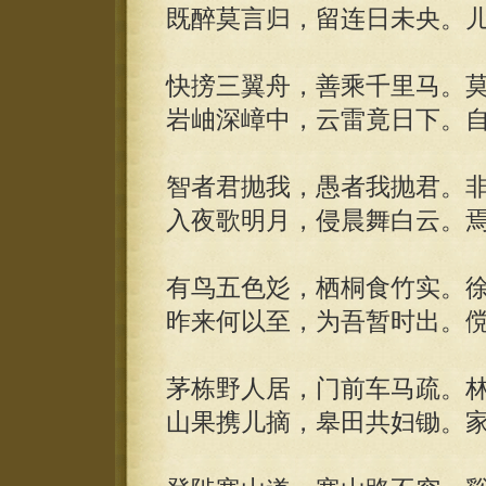
既醉莫言归，留连日未央。
快搒三翼舟，善乘千里马。
岩岫深嶂中，云雷竟日下。
智者君抛我，愚者我抛君。
入夜歌明月，侵晨舞白云。
有鸟五色彣，栖桐食竹实。
昨来何以至，为吾暂时出。
茅栋野人居，门前车马疏。
山果携儿摘，皋田共妇锄。