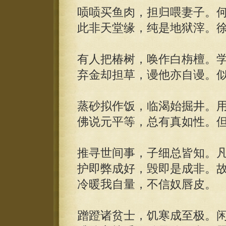
唝唝买鱼肉，担归喂妻子。
此非天堂缘，纯是地狱滓。
有人把椿树，唤作白栴檀。
弃金却担草，谩他亦自谩。
蒸砂拟作饭，临渴始掘井。
佛说元平等，总有真如性。
推寻世间事，子细总皆知。
护即弊成好，毁即是成非。
冷暖我自量，不信奴唇皮。
蹭蹬诸贫士，饥寒成至极。