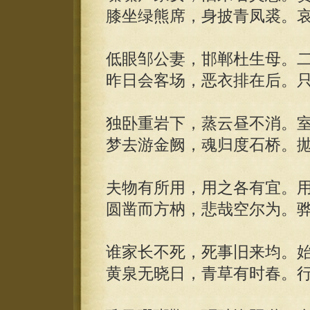
膝坐绿熊席，身披青凤裘。
低眼邹公妻，邯郸杜生母。
昨日会客场，恶衣排在后。只
独卧重岩下，蒸云昼不消。
梦去游金阙，魂归度石桥。
夫物有所用，用之各有宜。
圆凿而方枘，悲哉空尔为。
谁家长不死，死事旧来均。
黄泉无晓日，青草有时春。