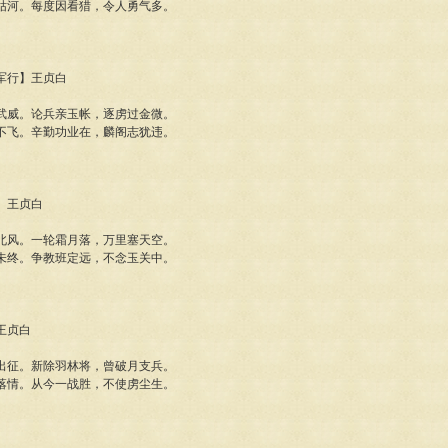
枯河。每度因看猎，令人勇气多。
从军行】王贞白
武威。论兵亲玉帐，逐虏过金微。
不飞。辛勤功业在，麟阁志犹违。
曲】王贞白
北风。一轮霜月落，万里塞天空。
未终。争教班定远，不念玉关中。
】王贞白
出征。新除羽林将，曾破月支兵。
落情。从今一战胜，不使虏尘生。