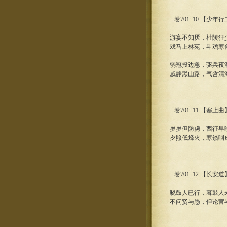
卷701_10 【少年
游宴不知厌，杜陵狂
戏马上林苑，斗鸡寒
弱冠投边急，驱兵夜
威静黑山路，气含清
卷701_11 【塞上
岁岁但防虏，西征早
夕照低烽火，寒笳咽
卷701_12 【长安
晓鼓人已行，暮鼓人
不问贤与愚，但论官