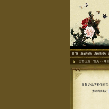
首 页
|
唐前诗选
|
唐朝诗选
|
当前位置：
首页
>>
唐
服务提供:听松阁精品诗
推荐给朋友: