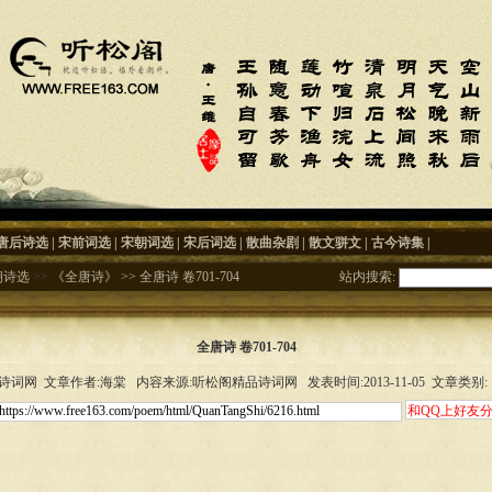
唐后诗选
|
宋前词选
|
宋朝词选
|
宋后词选
|
散曲杂剧
|
散文骈文
|
古今诗集
|
朝诗选
>>
《全唐诗》
>>
全唐诗 卷701-704
站内搜索:
全唐诗 卷701-704
词网 文章作者:海棠 内容来源:听松阁精品诗词网 发表时间:2013-11-05 文章类别