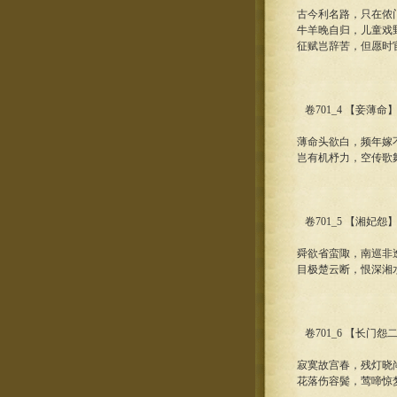
古今利名路，只在侬
牛羊晚自归，儿童戏
征赋岂辞苦，但愿时
卷701_4 【妾薄命
薄命头欲白，频年嫁
岂有机杼力，空传歌
卷701_5 【湘妃怨
舜欲省蛮陬，南巡非
目极楚云断，恨深湘
卷701_6 【长门怨
寂寞故宫春，残灯晓
花落伤容鬓，莺啼惊