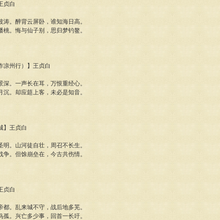
】王贞白
波涛。醉背云屏卧，谁知海日高。
蟠桃。悔与仙子别，思归梦钓鳌。
一作凉州行）】王贞白
景深。一声长在耳，万恨重经心。
月沉。却应筵上客，未必是知音。
洛城】王贞白
圣明。山河徒自壮，周召不长生。
战争。但馀崩垒在，今古共伤情。
】王贞白
帝都。乱来城不守，战后地多芜。
鸟孤。兴亡多少事，回首一长吁。