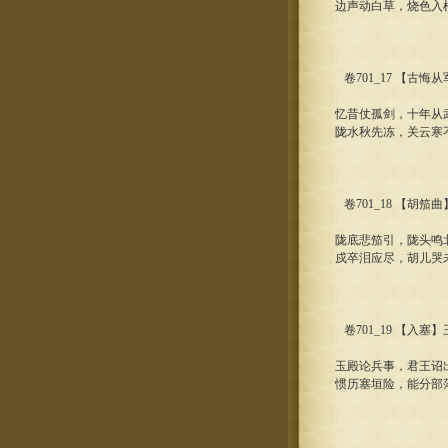
边声动白草，烧色入
卷701_17 【古悔
忆昔仗孤剑，十年从
陇水秋先冻，关云寒
卷701_18 【胡笳
陇底悲笳引，陇头鸣
戍卒泪应尽，胡儿哭
卷701_19 【入塞
玉殿论兵事，君王诏
惯历塞垣险，能分部