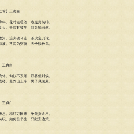
行二首】王贞白
少年。花时轻暖酒，春服薄装绵。
食天。鲁儒甘被笑，对策鬓皤然。
渡河。追奔铁马走，杀虏宝刀讹。
海波。常闻为突骑，天子赐长戈。
曲】王贞白
晚休。匈奴不系颈，汉将但封侯。
戍楼。燕然山上字，男子见须羞。
道】王贞白
未息。梯航万国来，争先贡金帛。
与职。如何贫书生，只献安边策。