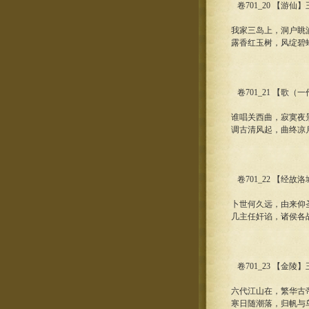
卷701_20 【游仙
我家三岛上，洞户眺
露香红玉树，风绽碧
卷701_21 【歌（
谁唱关西曲，寂寞夜
调古清风起，曲终凉
卷701_22 【经故
卜世何久远，由来仰
几主任奸谄，诸侯各
卷701_23 【金陵
六代江山在，繁华古
寒日随潮落，归帆与