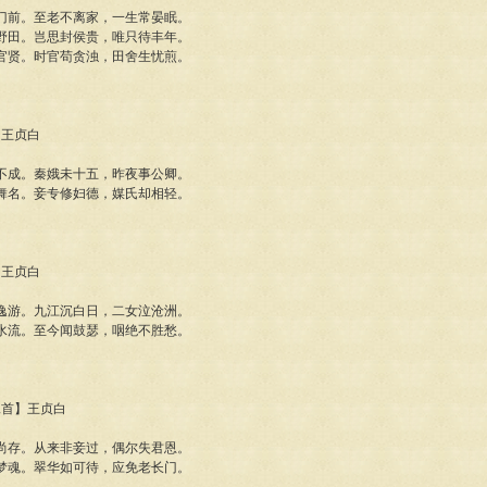
门前。至老不离家，一生常晏眠。
野田。岂思封侯贵，唯只待丰年。
官贤。时官苟贪浊，田舍生忧煎。
】王贞白
不成。秦娥未十五，昨夜事公卿。
舞名。妾专修妇德，媒氏却相轻。
】王贞白
逸游。九江沉白日，二女泣沧洲。
水流。至今闻鼓瑟，咽绝不胜愁。
二首】王贞白
尚存。从来非妾过，偶尔失君恩。
梦魂。翠华如可待，应免老长门。