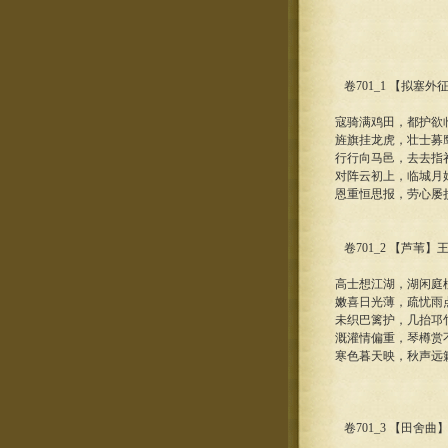
卷701_1 【拟塞外
寇骑满鸡田，都护欲
旌旗挂龙虎，壮士募
行行向马邑，去去指
对阵云初上，临城月
恩重恒思报，劳心屡
卷701_2 【芦苇】
高士想江湖，湖闲庭
嫩喜日光薄，疏忧雨
未织巴篱护，几抬邛
溉灌情偏重，琴樽赏
寒色暮天映，秋声远
卷701_3 【田舍曲