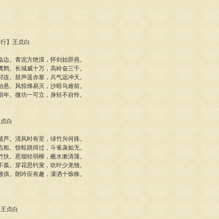
征行】王贞白
临边。青泥方绝漠，怀剑始辞燕。
鹰鹯。长城威十万，高岭奋三千。
祁连。鼓声遥赤塞，兵气远冲天。
始悬。风惊烽易灭，沙暗马难前。
损年。微功一可立，身轻不自怜。
王贞白
植芦。清风时有至，绿竹兴何殊。
点粗。惊蛙跳得过，斗雀袅如无。
竹扶。惹烟轻弱柳，蘸水漱清蒲。
不孤。穿花思钓叟，吹叶少羌雏。
籁俱。朗吟应有趣，潇洒十馀株。
】王贞白