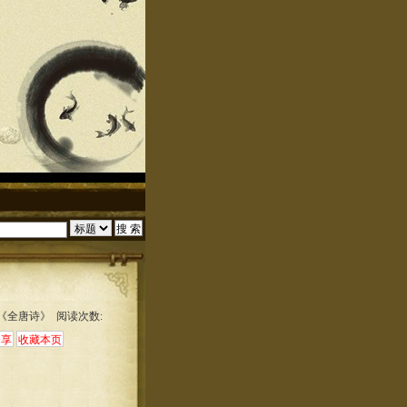
:《全唐诗》 阅读次数: