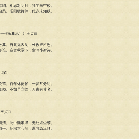
巷幽。相思对明月，独坐向空楼。
自愁。昭阳歌舞伴，此夕未知秋。
思（一作长相思）】王贞白
分离。自此无因见，长教挂所思。
传谁。寂寞秋堂下，空吟小谢诗。
王贞白
晚莺。百年休倚赖，一梦甚分明。
夜倾。不如早立德，万古有其名。
】王贞白
荫清。此中涵帝泽，无处濯尘缨。
自平。朝宗本心切，愿向急流倾。