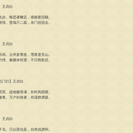
道】王贞白
先步。唯恐著鞭迟，谁能更回顾。
曾惧。贤哉只二疏，东门挂冠去。
山】王贞白
邑间。云州多警急，雪夜度关山。
力悭。秦楼休怅望，不日凯歌还。
蓟北门行】王贞白
冥冥。战地骸骨满，长时风雨腥。
难青。万户封侯者，何谋静虏庭。
行】王贞白
干戈。只以恩信及，自然戎虏和。