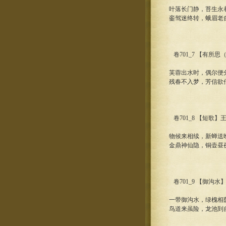
叶落长门静，苔生永
銮驾迷终转，蛾眉老
卷701_7 【有所
芙蓉出水时，偶尔便
残春不入梦，芳信欲
卷701_8 【短歌】
物候来相续，新蝉送
金鼎神仙隐，铜壶昼
卷701_9 【御沟水
一带御沟水，绿槐相
鸟道来虽险，龙池到