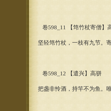
卷598_11 【筇竹杖寄僧】
坚轻筇竹杖，一枝有九节。
卷598_12 【遣兴】高骈
把盏非怜酒，持竿不为鱼。