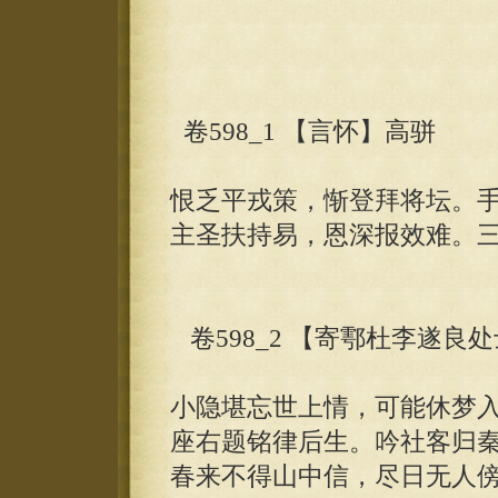
卷598_1 【言怀】高骈
恨乏平戎策，惭登拜将坛。
主圣扶持易，恩深报效难。
卷598_2 【寄鄠杜李遂良
小隐堪忘世上情，可能休梦
座右题铭律后生。吟社客归
春来不得山中信，尽日无人