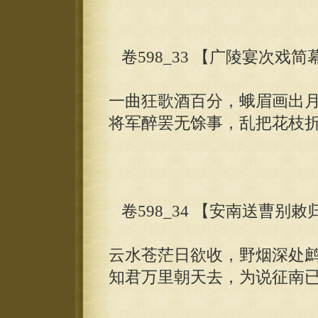
卷598_33 【广陵宴次戏
一曲狂歌酒百分，蛾眉画出
将军醉罢无馀事，乱把花枝
卷598_34 【安南送曹别
云水苍茫日欲收，野烟深处
知君万里朝天去，为说征南