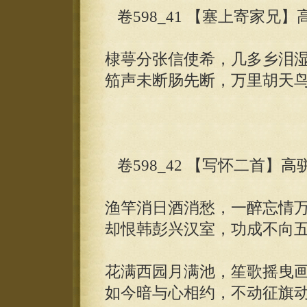
卷598_41 【塞上寄家兄】
棣萼分张信使希，几多乡泪
笳声未断肠先断，万里胡天
卷598_42 【写怀二首】高
渔竿消日酒消愁，一醉忘情
却恨韩彭兴汉室，功成不向
花满西园月满池，笙歌摇曳
如今暗与心相约，不动征旗