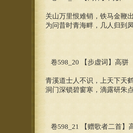
关山万里恨难销，铁马金鞭
为问昔时青海畔，几人归到
卷598_20 【步虚词】高骈
青溪道士人不识，上天下天
洞门深锁碧窗寒，滴露研朱
卷598_21 【赠歌者二首】