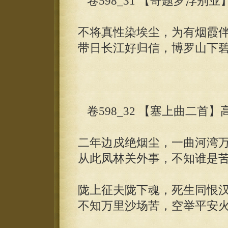
卷598_31 【寄题罗浮别业
不将真性染埃尘，为有烟霞
带日长江好归信，博罗山下
卷598_32 【塞上曲二首】
二年边戍绝烟尘，一曲河湾
从此凤林关外事，不知谁是
陇上征夫陇下魂，死生同恨
不知万里沙场苦，空举平安