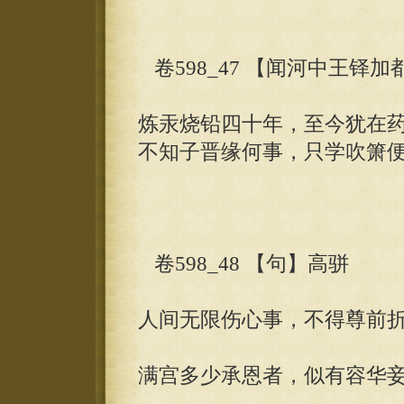
卷598_47 【闻河中王铎
炼汞烧铅四十年，至今犹在
不知子晋缘何事，只学吹箫
卷598_48 【句】高骈
人间无限伤心事，不得尊前
满宫多少承恩者，似有容华