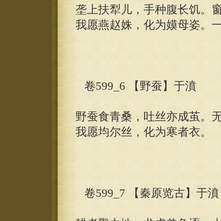
垄上扶犁儿，手种腹长饥。
我愿燕赵姝，化为嫫母姿。
卷599_6 【野蚕】于濆
野蚕食青桑，吐丝亦成茧。
我愿均尔丝，化为寒者衣。
卷599_7 【秦原览古】于濆