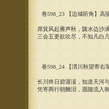
卷598_23 【边城听角】高
席箕风起雁声秋，陇水边沙
三会五更欲吹尽，不知凡白
卷598_24 【渭川秋望寄
长川终日碧潺湲，知道天河
凭寄两行朝阙泪，愿随流入