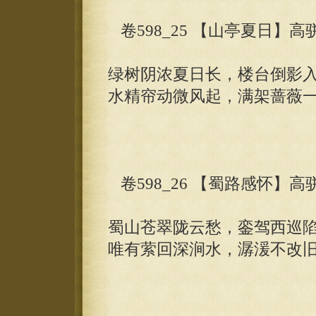
卷598_25 【山亭夏日】高
绿树阴浓夏日长，楼台倒影
水精帘动微风起，满架蔷薇
卷598_26 【蜀路感怀】高
蜀山苍翠陇云愁，銮驾西巡
唯有萦回深涧水，潺湲不改