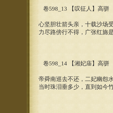
卷598_13 【叹征人】高骈
心坚胆壮箭头亲，十载沙场
力尽路傍行不得，广张红旆
卷598_14 【湘妃庙】高骈
帝舜南巡去不还，二妃幽怨
当时珠泪垂多少，直到如今