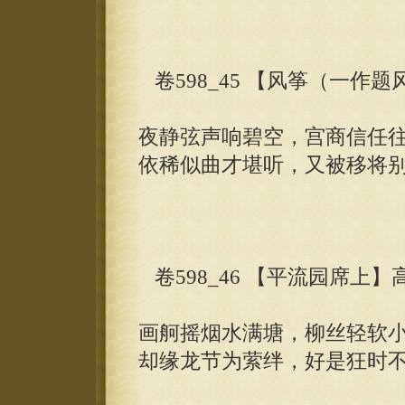
卷598_45 【风筝（一作
夜静弦声响碧空，宫商信任
依稀似曲才堪听，又被移将
卷598_46 【平流园席上】
画舸摇烟水满塘，柳丝轻软
却缘龙节为萦绊，好是狂时