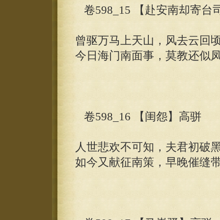
卷598_15 【赴安南却寄台
曾驱万马上天山，风去云回
今日海门南面事，莫教还似
卷598_16 【闺怨】高骈
人世悲欢不可知，夫君初破
如今又献征南策，早晚催缝