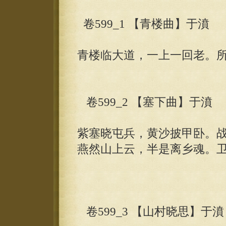
卷599_1 【青楼曲】于濆
青楼临大道，一上一回老。
卷599_2 【塞下曲】于濆
紫塞晓屯兵，黄沙披甲卧。
燕然山上云，半是离乡魂。
卷599_3 【山村晓思】于濆