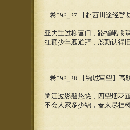
卷598_37 【赴西川途经
亚夫重过柳营门，路指岷峨
红额少年遮道拜，殷勤认得
卷598_38 【锦城写望】高
蜀江波影碧悠悠，四望烟花
不会人家多少锦，春来尽挂