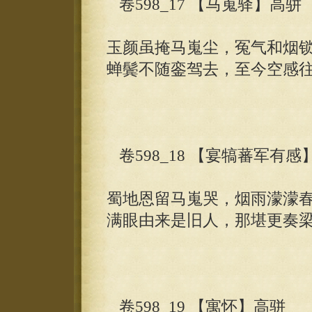
卷598_17 【马嵬驿】高骈
玉颜虽掩马嵬尘，冤气和烟
蝉鬓不随銮驾去，至今空感
卷598_18 【宴犒蕃军有感
蜀地恩留马嵬哭，烟雨濛濛
满眼由来是旧人，那堪更奏
卷598_19 【寓怀】高骈