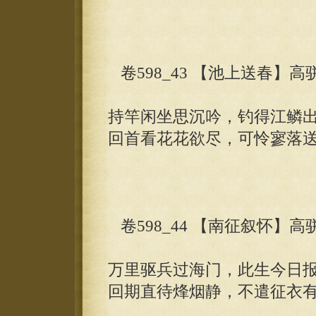
卷598_43 【池上送春】高
持竿闲坐思沉吟，钓得江鳞
回首看花花欲尽，可怜寥落
卷598_44 【南征叙怀】高
万里驱兵过海门，此生今日
回期直待烽烟静，不遣征衣