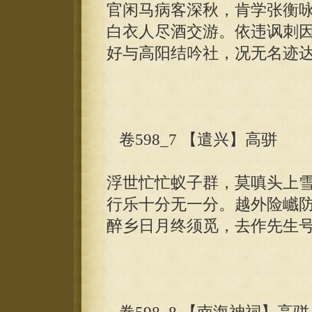
官闲马病客深秋，肯学张衡
白衣人尽酒交游。依违讽刺
好与高阳结吟社，况无名迹
卷598_7 【遣兴】高骈
浮世忙忙蚁子群，莫嗔头上
行乐十分无一分。越外险巇
醉乡日月终须觅，去作先生