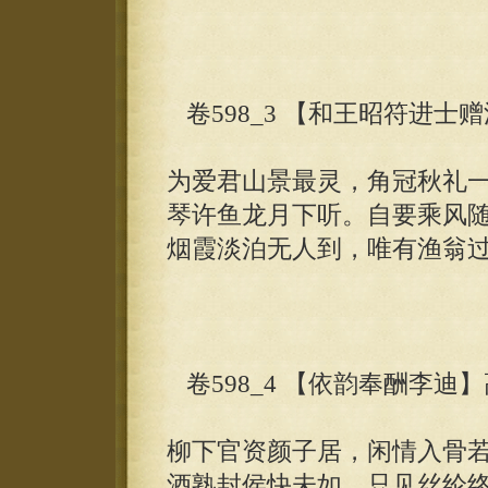
卷598_3 【和王昭符进士
为爱君山景最灵，角冠秋礼
琴许鱼龙月下听。自要乘风
烟霞淡泊无人到，唯有渔翁
卷598_4 【依韵奉酬李迪
柳下官资颜子居，闲情入骨
酒熟封侯快未如。只见丝纶