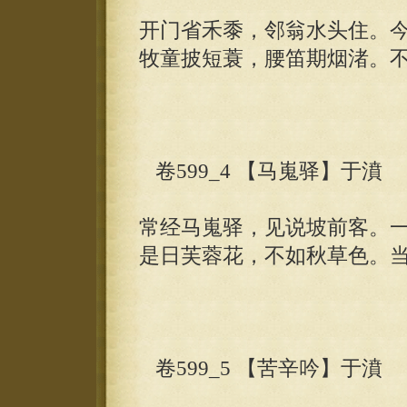
开门省禾黍，邻翁水头住。
牧童披短蓑，腰笛期烟渚。
卷599_4 【马嵬驿】于濆
常经马嵬驿，见说坡前客。
是日芙蓉花，不如秋草色。
卷599_5 【苦辛吟】于濆