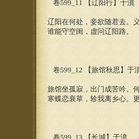
卷599_11 【辽阳行】于濆
辽阳在何处，妾欲随君去。
谁能守空闺，虚问辽阳路。
卷599_12 【旅馆秋思】于
旅馆坐孤寂，出门成苦吟。
寒蝶恋衰草，轸我离乡心。
卷599_13 【长城】于濆