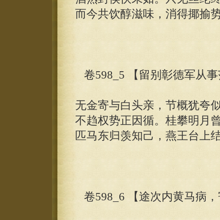
而今共饮醇滋味，消得揶揄
卷598_5 【留别彰德军从
无金寄与白头亲，节概犹夸
不趋权势正因循。桂攀明月
匹马东归羡知己，燕王台上
卷598_6 【途次内黄马病