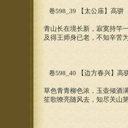
卷598_39 【太公庙】高骈
青山长在境长新，寂寞持竿
及得王师身已老，不知辛苦
卷598_40 【边方春兴】高
草色青青柳色浓，玉壶倾酒
笙歌嘹亮随风去，知尽关山