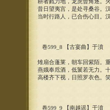
耕者戮力地，龙虎曾角逐。
昔日望夷宫，是处寻桑谷。
当时行路人，已合伤心目。
卷599_8 【古宴曲】于濆
雉扇合蓬莱，朝车回紫陌。
燕娥奉卮酒，低鬟若无力。
高楼齐下视，日照罗衣色。
卷599_9 【南越谣】于濆