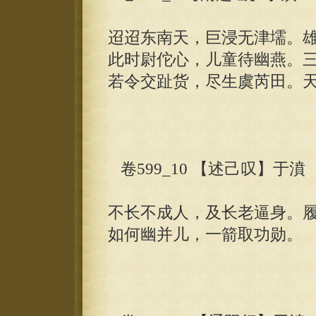
迢迢东南天，巨浸无津壖。
此时尉佗心，儿童待幽燕。
若令交趾货，尽生虞芮田。
卷599_10 【述己叹】于濆
不长不成人，及长老逼身。
如何幽并儿，一箭取功勋。