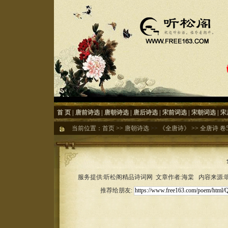
首 页
|
唐前诗选
|
唐朝诗选
|
唐后诗选
|
宋前词选
|
宋朝词选
|
宋
当前位置：
首页
>>
唐朝诗选
>>
《全唐诗》
>>
全唐诗 卷59
服务提供:听松阁精品诗词网 文章作者:海棠 内容来源:听松
推荐给朋友: