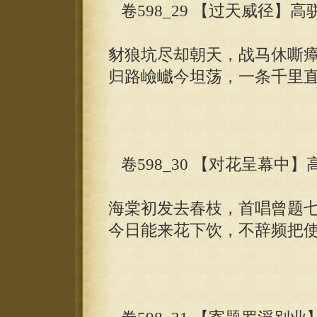
卷598_29 【过天威径】高
豺狼坑尽却朝天，战马休嘶
归路嶮巇今坦荡，一条千里
卷598_30 【对花呈幕中】
海棠初发去春枝，首唱曾题
今日能来花下饮，不辞频把