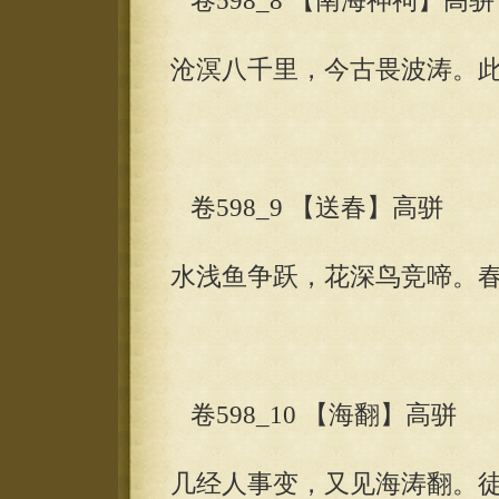
卷598_8 【南海神祠】高骈
沧溟八千里，今古畏波涛。
卷598_9 【送春】高骈
水浅鱼争跃，花深鸟竞啼。
卷598_10 【海翻】高骈
几经人事变，又见海涛翻。