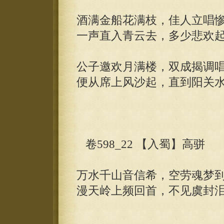
酒满金船花满枝，佳人立唱
一声直入青云去，多少悲欢
公子邀欢月满楼，双成揭调
便从席上风沙起，直到阳关
卷598_22 【入蜀】高骈
万水千山音信希，空劳魂梦
漫天岭上频回首，不见虞封