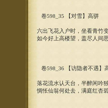
卷598_35 【对雪】高骈
六出飞花入户时，坐看青竹
如今好上高楼望，盖尽人间
卷598_36 【访隐者不遇】
落花流水认天台，半醉闲吟
惆怅仙翁何处去，满庭红杏