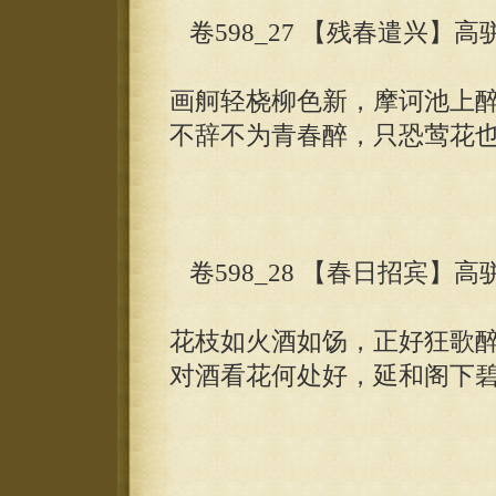
卷598_27 【残春遣兴】高
画舸轻桡柳色新，摩诃池上
不辞不为青春醉，只恐莺花
卷598_28 【春日招宾】高
花枝如火酒如饧，正好狂歌
对酒看花何处好，延和阁下