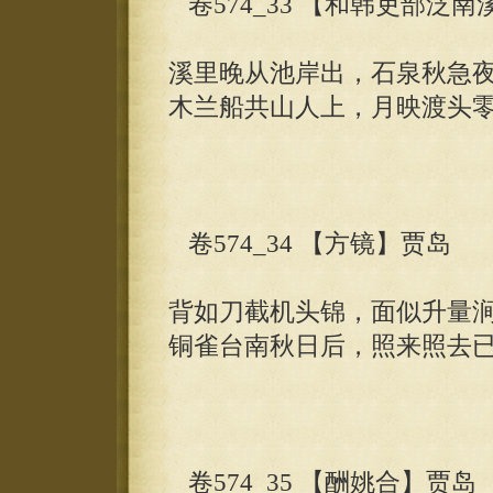
卷574_33 【和韩吏部泛南
溪里晚从池岸出，石泉秋急
木兰船共山人上，月映渡头
卷574_34 【方镜】贾岛
背如刀截机头锦，面似升量
铜雀台南秋日后，照来照去
卷574_35 【酬姚合】贾岛