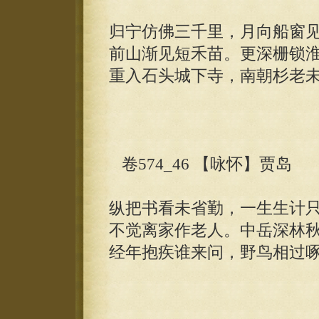
归宁仿佛三千里，月向船窗
前山渐见短禾苗。更深栅锁
重入石头城下寺，南朝杉老
卷574_46 【咏怀】贾岛
纵把书看未省勤，一生生计
不觉离家作老人。中岳深林
经年抱疾谁来问，野鸟相过