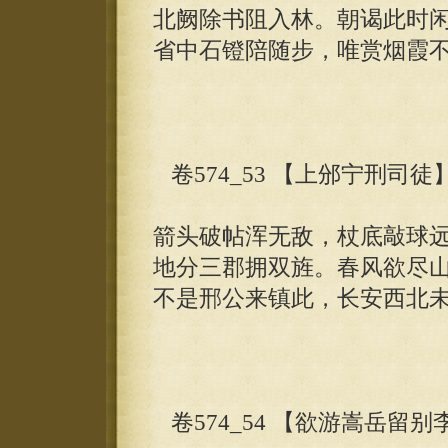
北阙除书阻入林。朝谒此时
省中石镫陪随步，唯赏烟霞
卷574_53 【上邠宁刑司徒
箭头破帖浑无敌，杖底敲球
地分三郡拥双旌。春风欲尽
不是邢公来镇此，长安西北
卷574_54 【欲游嵩岳留