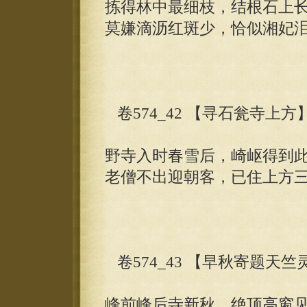
拣得林中最细枝，结根石上
莫嫌滴沥红斑少，恰似湘妃
卷574_42 【寻石瓮寺上方
野寺入时春雪后，崎岖得到
老僧不出迎朝客，已住上方
卷574_43 【早秋寄题天
峰前峰后寺新秋，绝顶高窗