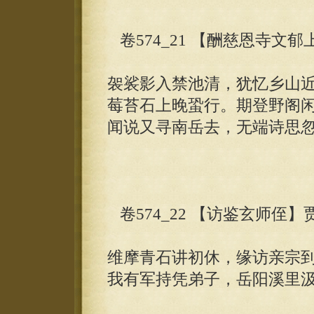
卷574_21 【酬慈恩寺文
袈裟影入禁池清，犹忆乡山
莓苔石上晚蛩行。期登野阁
闻说又寻南岳去，无端诗思
卷574_22 【访鉴玄师侄】
维摩青石讲初休，缘访亲宗
我有军持凭弟子，岳阳溪里