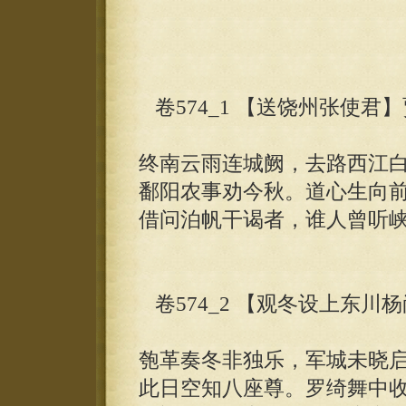
卷574_1 【送饶州张使君
终南云雨连城阙，去路西江
鄱阳农事劝今秋。道心生向
借问泊帆干谒者，谁人曾听
卷574_2 【观冬设上东川
匏革奏冬非独乐，军城未晓
此日空知八座尊。罗绮舞中