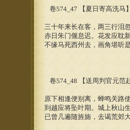
卷574_47 【夏日寄高洗马
三十年来长在客，两三行泪
赤日朱门偃息迟。花发应耽
不缘马死西州去，画角堪听
卷574_48 【送周判官元
原下相逢便别离，蝉鸣关路
到越应将坠叶期。城上秋山
已曾几遍随旌旆，去谒荒郊