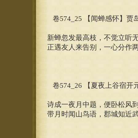
卷574_25 【闻蝉感怀】贾
新蝉忽发最高枝，不觉立听
正遇友人来告别，一心分作
卷574_26 【夏夜上谷宿
诗成一夜月中题，便卧松风
带月时闻山鸟语，郡城知近