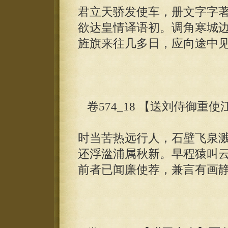
君立天骄发使车，册文字字
欲达皇情译语初。调角寒城
旌旗来往几多日，应向途中
卷574_18 【送刘侍御重
时当苦热远行人，石壁飞泉
还浮湓浦属秋新。早程猿叫
前者已闻廉使荐，兼言有画