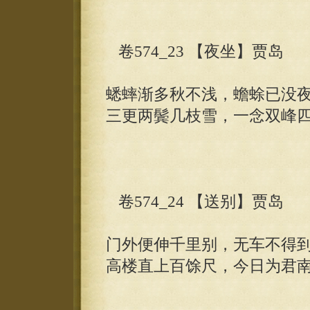
卷574_23 【夜坐】贾岛
蟋蟀渐多秋不浅，蟾蜍已没
三更两鬓几枝雪，一念双峰
卷574_24 【送别】贾岛
门外便伸千里别，无车不得
高楼直上百馀尺，今日为君