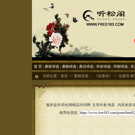
首 页
|
唐前诗选
|
唐朝诗选
|
唐后诗选
|
宋前词选
|
宋朝词选
|
宋
当前位置：
首页
>>
唐朝诗选
>>
《全唐诗》
>>
全唐诗 卷57
服务提供:听松阁精品诗词网 文章作者:海棠 内容来源:听松
推荐给朋友: