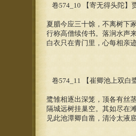
卷574_10 【寄无得头陀】
夏腊今应三十馀，不离树下
行称高僧续传书。落涧水声
白衣只在青门里，心每相亲
卷574_11 【崔卿池上双白
鹭雏相逐出深笼，顶各有丝
隔城远树挂巢空。其如尽在
见此池潭卿自凿，清泠太液