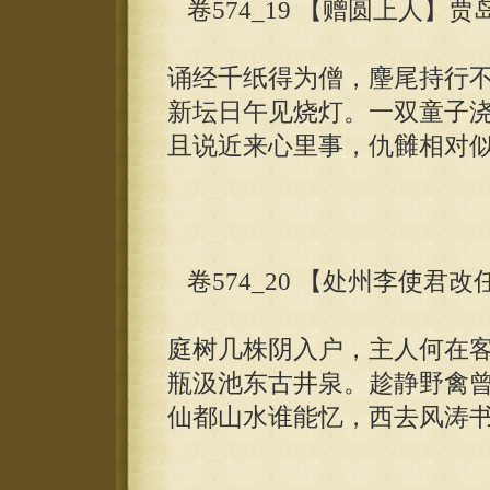
卷574_19 【赠圆上人】贾
诵经千纸得为僧，麈尾持行
新坛日午见烧灯。一双童子
且说近来心里事，仇雠相对
卷574_20 【处州李使君
庭树几株阴入户，主人何在
瓶汲池东古井泉。趁静野禽
仙都山水谁能忆，西去风涛