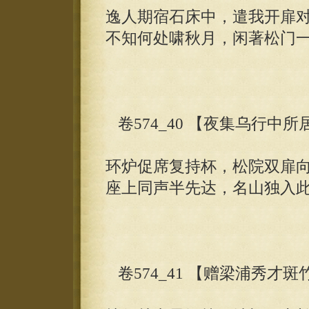
逸人期宿石床中，遣我开扉
不知何处啸秋月，闲著松门
卷574_40 【夜集乌行中所
环炉促席复持杯，松院双扉
座上同声半先达，名山独入
卷574_41 【赠梁浦秀才