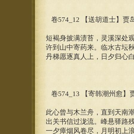
卷574_12 【送胡道士】贾
短褐身披满渍苔，灵溪深处
许到山中寄药来。临水古坛
丹梯愿逐真人上，日夕归心
卷574_13 【寄韩潮州愈】
此心曾与木兰舟，直到天南
出关书信过泷流。峰悬驿路
一夕瘴烟风卷尽，月明初上