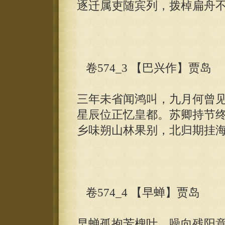
逐迁属吏随宾列，拨棹扁舟
卷574_3 【巴兴作】贾岛
三年未省闻鸿叫，九月何曾
星辰位正忆皇都。苏卿持节
乡味朔山林果别，北归期挂
卷574_4 【早蝉】贾岛
早蝉孤抱芳槐叶，噪向残阳