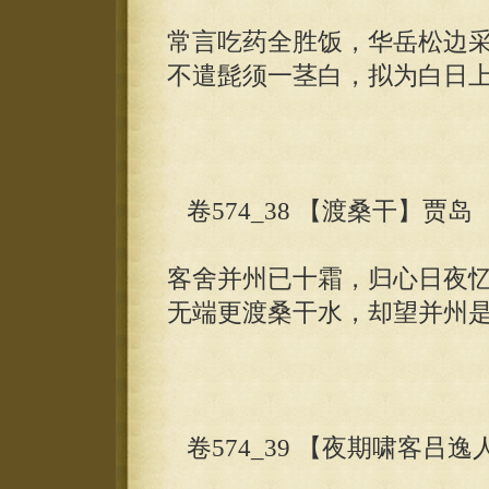
常言吃药全胜饭，华岳松边
不遣髭须一茎白，拟为白日
卷574_38 【渡桑干】贾岛
客舍并州已十霜，归心日夜
无端更渡桑干水，却望并州
卷574_39 【夜期啸客吕