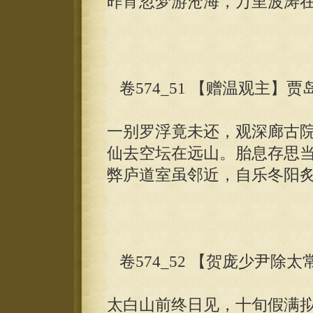
昨宵忽梦游沧海，万里波涛
卷574_51 【赠温观主】贾
一别罗浮竟未还，观深廊古
仙去空坛在远山。胎息存思
弊庐道室虽邻近，自乐冬阳
卷574_52 【贺庞少尹除
太白山前终日见，十旬假满