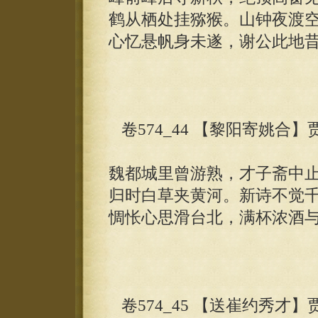
鹤从栖处挂猕猴。山钟夜渡
心忆悬帆身未遂，谢公此地
卷574_44 【黎阳寄姚合】
魏都城里曾游熟，才子斋中
归时白草夹黄河。新诗不觉
惆怅心思滑台北，满杯浓酒
卷574_45 【送崔约秀才】