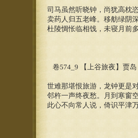
司马虽然听晓钟，尚犹高枕
卖药人归五老峰。移舫绿阴
杜陵惆怅临相饯，未寝月前
卷574_9 【上谷旅夜】贾岛
世难那堪恨旅游，龙钟更是
邻杵一声终夜愁。月到寒窗
此心不向常人说，倚识平津