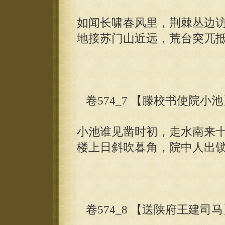
如闻长啸春风里，荆棘丛边
地接苏门山近远，荒台突兀
卷574_7 【滕校书使院小
小池谁见凿时初，走水南来
楼上日斜吹暮角，院中人出
卷574_8 【送陕府王建司