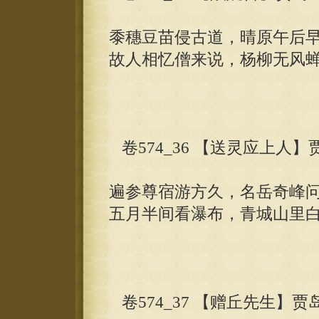
黍穗豆苗侵古道，晴原午后
故人相忆僧来说，杨柳无风
卷574_36 【送灵应上人】
遍参尊宿游方久，名岳奇峰
五月半间看瀑布，青城山里
卷574_37 【赠丘先生】贾