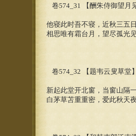
卷574_31 【酬朱侍御望
他寝此时吾不寝，近秋三五
相思唯有霜台月，望尽孤光
卷574_32 【题韦云叟草堂
新起此堂开北窗，当窗山隔
白茅草苫重重密，爱此秋天