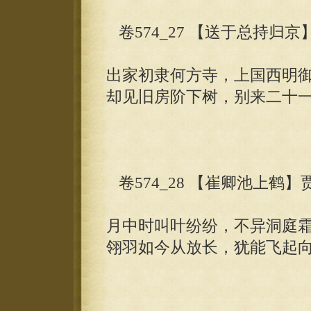
卷574_27 【送于总持归京
出家初隶何方寺，上国西明
却见旧房阶下树，别来二十
卷574_28 【崔卿池上鹤】
月中时叫叶纷纷，不异洞庭
翎羽如今从放长，犹能飞起