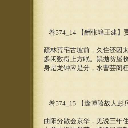
卷574_14 【酬张籍王建】
疏林荒宅古坡前，久住还因
多闲数得上方眠。鼠抛贫屋
身是龙钟应是分，水曹芸阁
卷574_15 【逢博陵故人
曲阳分散会京华，见说三年