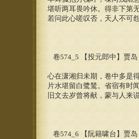
堪听两耳畏吟休。得非下第
若问此心嗟叹否，天人不可
卷574_5 【投元郎中】贾岛
心在潇湘归未期，卷中多是
片水堪留白鹭鸶。省宿有时
旧文去岁曾将献，蒙与人来
卷574_6 【阮籍啸台】贾岛