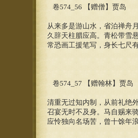
卷574_56 【赠僧】贾岛
从来多是游山水，省泊禅舟
久辞天柱腊应高。青松带雪
常恐画工援笔写，身长七尺
卷574_57 【赠翰林】贾岛
清重无过知内制，从前礼绝
召宴无时不及身。马自赐来
应怜独向名场苦，曾十馀年