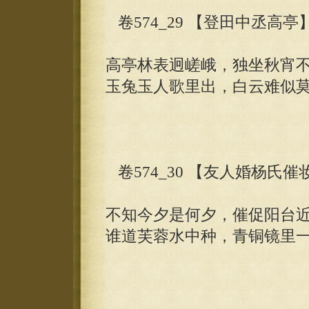
卷574_29 【登田中丞高亭
高亭林表迥嵯峨，独坐秋宵
玉兔玉人歌里出，白云难似
卷574_30 【友人婚杨氏催
不知今夕是何夕，催促阳台
谁道芙蓉水中种，青铜镜里