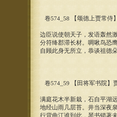
卷574_58 【颂德上贾常侍
边臣说使朝天子，发语轰然
分符绛郡滞长材。啁啾鸟恐
自顾此身无所立，恭谈祖德
卷574_59 【田将军书院】
满庭花木半新栽，石自平湖
地经山雨几层苔。井当深夜
行背曲江谁到此，琴书锁著