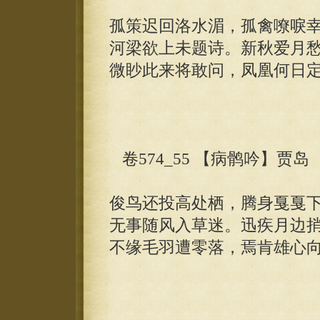
孤策迟回洛水湄，孤禽嘹唳
河梁欲上未题诗。新秋爱月
微眇此来将敢问，凤凰何日
卷574_55 【病鹘吟】贾岛
俊鸟还投高处栖，腾身戛戛
无事随风入草迷。迅疾月边
不缘毛羽遭零落，焉肯雄心