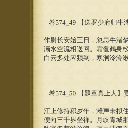
卷574_49 【送罗少府归牛
作尉长安始三日，忽思牛渚
灞水空流相送回。霜覆鹤身
白云多处应频到，寒涧泠泠
卷574_50 【题童真上人】
江上修持积岁年，滩声未拟
便向三千界坐禅。月峡青城