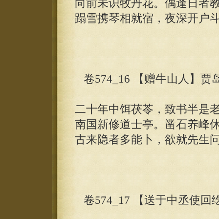
向前未识牧丹花。偶逢日者
蹋雪携琴相就宿，夜深开户
卷574_16 【赠牛山人】贾
二十年中饵茯苓，致书半是
南国新修道士亭。凿石养峰
古来隐者多能卜，欲就先生
卷574_17 【送于中丞使