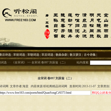
唐后诗选
|
宋前词选
|
宋朝词选
|
宋后词选
|
散曲杂剧
|
散文骈文
|
古今诗集
|
朝词选
>>
《全宋词》
>>
全宋词 卷097 刘辰翁（二）
站内搜索:
全宋词 卷097 刘辰翁（二）
词网 文章作者:海棠 内容来源:听松阁精品诗词网 发表时间:2013-11-07 文章类别