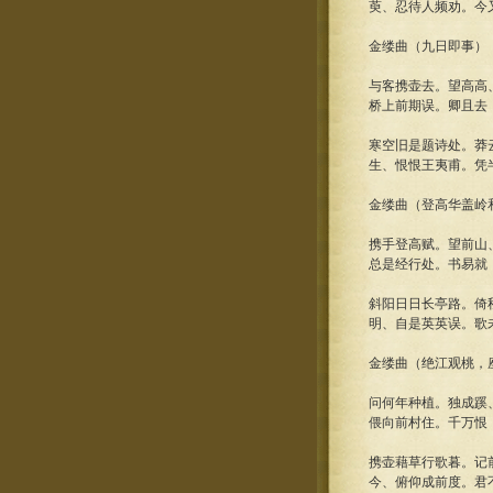
萸、忍待人频劝。今
金缕曲（九日即事）
与客携壶去。望高高
桥上前期误。卿且去
寒空旧是题诗处。莽
生、恨恨王夷甫。凭
金缕曲（登高华盖岭
携手登高赋。望前山
总是经行处。书易就
斜阳日日长亭路。倚
明、自是英英误。歌
金缕曲（绝江观桃，
问何年种植。独成蹊
偎向前村住。千万恨
携壶藉草行歌暮。记
今、俯仰成前度。君