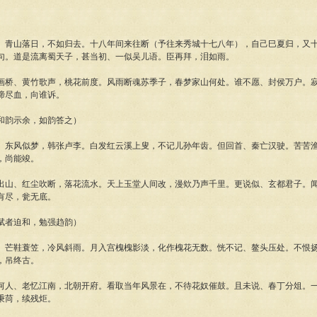
、青山落日，不如归去。十八年间来往断（予往来秀城十七八年），自己巳夏归，又
句。道是流离蜀天子，甚当初、一似吴儿语。臣再拜，泪如雨。
画桥、黄竹歌声，桃花前度。风雨断魂苏季子，春梦家山何处。谁不愿、封侯万户。
啼尽血，向谁诉。
和韵示余，如韵答之）
、东风似梦，韩张卢李。白发红云溪上叟，不记儿孙年齿。但回首、秦亡汉驶。苦苦
，尚能竣。
出山、红尘吹断，落花流水。天上玉堂人间改，漫欸乃声千里。更说似、玄都君子。
有尽，瓮无底。
赋者迫和，勉强趋韵）
、芒鞋蓑笠，冷风斜雨。月入宫槐槐影淡，化作槐花无数。恍不记、鳌头压处。不恨
，吊终古。
何人、老忆江南，北朝开府。看取当年风景在，不待花奴催鼓。且未说、春丁分俎。
秉苘，续残炬。