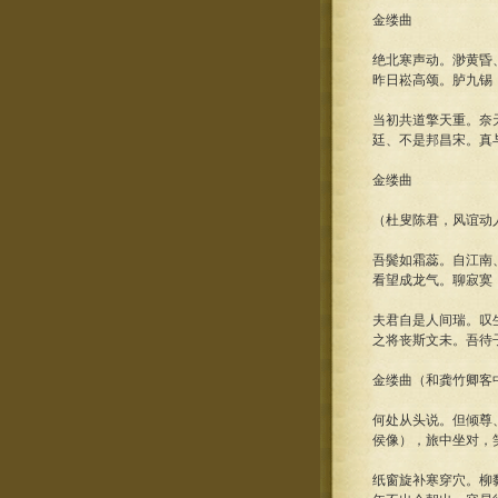
金缕曲
绝北寒声动。渺黄昏
昨日崧高颂。胪九锡
当初共道擎天重。奈
廷、不是邦昌宋。真
金缕曲
（杜叟陈君，风谊动
吾鬓如霜蕊。自江南
看望成龙气。聊寂寞
夫君自是人间瑞。叹
之将丧斯文未。吾待
金缕曲（和龚竹卿客
何处从头说。但倾尊
侯像），旅中坐对，
纸窗旋补寒穿穴。柳