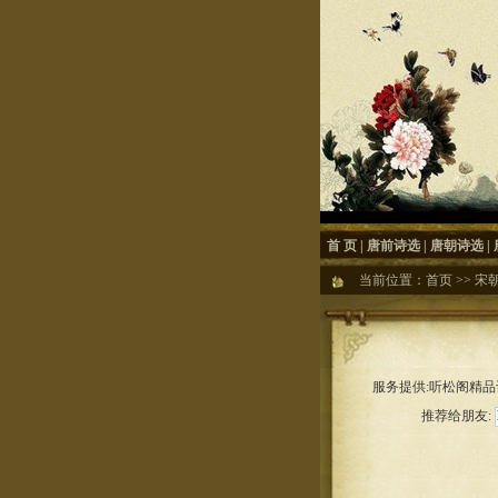
首 页
|
唐前诗选
|
唐朝诗选
|
当前位置：
首页
>>
宋
服务提供:听松阁精品诗
推荐给朋友: