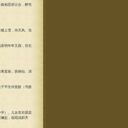
一曲相思碧云合，醉凭
星楼上雪，待天风、浩
我喜明年申又酉，但乞
前离鸾操，抚铜仙、清
老子平生何曾默（号默
中半）。儿女牵衣团栾
斑斓起，低唱浅斟齐