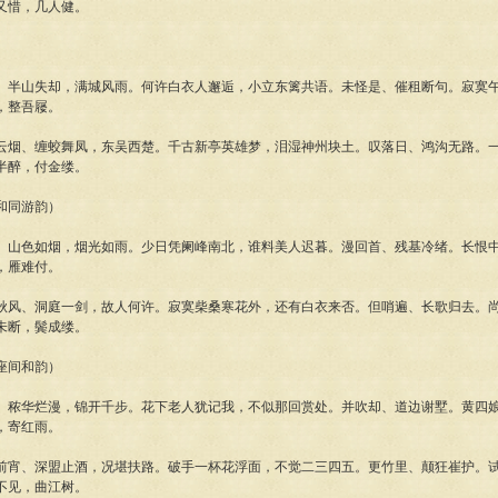
又惜，几人健。
、半山失却，满城风雨。何许白衣人邂逅，小立东篱共语。未怪是、催租断句。寂寞
，整吾屦。
云烟、缠蛟舞凤，东吴西楚。千古新亭英雄梦，泪湿神州块土。叹落日、鸿沟无路。
半醉，付金缕。
和同游韵）
、山色如烟，烟光如雨。少日凭阑峰南北，谁料美人迟暮。漫回首、残基冷绪。长恨
，雁难付。
秋风、洞庭一剑，故人何许。寂寞柴桑寒花外，还有白衣来否。但哨遍、长歌归去。
未断，鬓成缕。
座间和韵）
、秾华烂漫，锦开千步。花下老人犹记我，不似那回赏处。并吹却、道边谢墅。黄四
，寄红雨。
前宵、深盟止酒，况堪扶路。破手一杯花浮面，不觉二三四五。更竹里、颠狂崔护。
不见，曲江树。