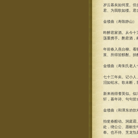
岁云暮矣如何度。但
君、为我歌如缕。君
金缕曲（寿陈静山）
昨醉君家酒。从今十
荡重携手。酌君酒，
年前春入燕台柳。看
浆、所得皆醇酎。拚
金缕曲（寿朱氏老人
七十三年矣。记小人
泪如铅水。歌未断，
新来画得耆英似。似
轩，暮年诗、句句皆
金缕曲（和潭东劝饮
拍瓮春醅动。洞庭霜
处，绕公公、愿献生
奉。也不待、烹龙炰