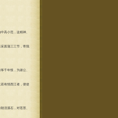
胸中高小范，这精神、
采采菖蒲三三节，寄我
桓筝千年恨，为谢公、
天若有情西江者，便使
前朝浯溪石，对苍苔、