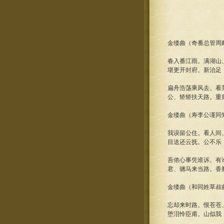
金缕曲（奇番总管周
春入番江雨。满湖山
堪更开封府。新治足
扁舟浩荡乘风去。看
公、矫矫扶天路。重
金缕曲（寿李公谨同
我误留公住。看人间
目送还云抚。公不乐
吾侬心事凭谁诉。有
君、骢马来当路。香
金缕曲（和同姓草叔
忘却来时路。恨苍苍
堕泪怜臣甫。山似我