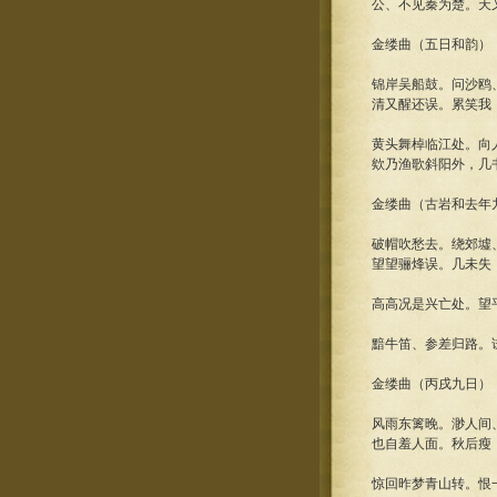
公、不见秦为楚。天
金缕曲（五日和韵）
锦岸吴船鼓。问沙鸥
清又醒还误。累笑我
黄头舞棹临江处。向
欸乃渔歌斜阳外，几
金缕曲（古岩和去年
破帽吹愁去。绕郊墟
望望骊烽误。几未失
高高况是兴亡处。望
黯牛笛、参差归路。
金缕曲（丙戌九日）
风雨东篱晚。渺人间
也自羞人面。秋后瘦
惊回昨梦青山转。恨