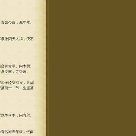
青青如今白，愿年年、
不带汝阳天人福，便不
楼台青青草。问木棉、
。盘泣露，寺钟语。
渺渺茂陵安期叟，共鄗
产菖蒲十二节，生服菖
蛟龙争何事，问彩丝、
尚有远游当年恨，恨南