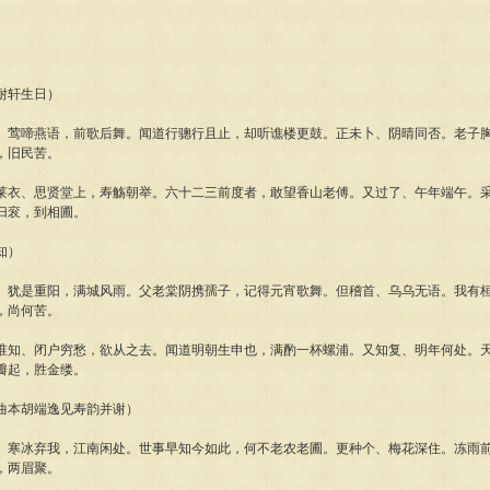
耐轩生日）
、莺啼燕语，前歌后舞。闻道行骢行且止，却听谯楼更鼓。正未卜、阴晴同否。老子
，旧民苦。
莱衣、思贤堂上，寿觞朝举。六十二三前度者，敢望香山老傅。又过了、午年端午。
归衮，到相圃。
知）
、犹是重阳，满城风雨。父老棠阴携孺子，记得元宵歌舞。但稽首、乌乌无语。我有
，尚何苦。
谁知、闭户穷愁，欲从之去。闻道明朝生申也，满酌一杯螺浦。又知复、明年何处。
瓣起，胜金缕。
曲本胡端逸见寿韵并谢）
、寒冰弃我，江南闲处。世事早知今如此，何不老农老圃。更种个、梅花深住。冻雨
，两眉聚。