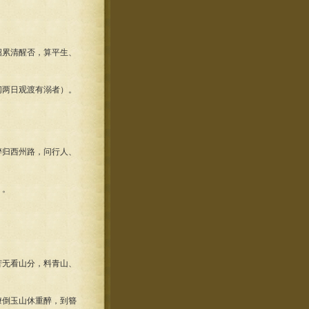
招累清醒否，算平生、
闻两日观渡有溺者）。
醉归西州路，问行人、
）。
苦无看山分，料青山、
潦倒玉山休重醉，到簪