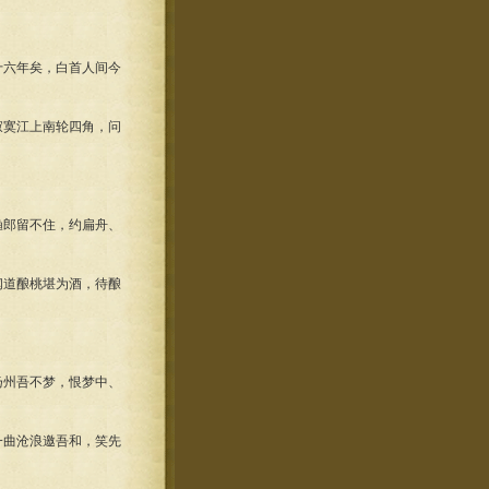
十六年矣，白首人间今
寂寞江上南轮四角，问
渔郎留不住，约扁舟、
闻道酿桃堪为酒，待酿
扬州吾不梦，恨梦中、
一曲沧浪邀吾和，笑先