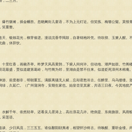
得，二三月。
、爆竹驱傩，插金幡胜。忽晓阑街儿童语，不为上元灯近。但笑拣、梅簪公鬓。莫恨
，笑重整。
连天、银烛花光，柳芽催迸。漫说沈香亭羯鼓，自著锦袍吟凭。待吹彻、玉箫人醒。
此曲，休辞饮。
、十里红香，画桡齐举。昨梦天风高黄鹄，下俯人间何许。但动地、潮声如鼓。竹阁
荷花最盛，贾似道建第葛岭，与竹阁为邻，里湖由是禁不往来。似道贬死漳州木棉庵
神游、前度都非，明朝重五。满眼离骚无人赋，忘却君愁吊古。任醉里、乌乌缕缕。
润绿，久延伫。（广州蒲涧寺，安期生家也。始皇尝至其家，共语三日夜。今其地犹
、水解千年、依然轻举。还看吴儿胥涛上，高出浪花几许。绝倒是、东南旗鼓。风雨
，采莲语。
追谈、少日风流，三三五五。谁似鄱阳鸱夷者，相望怀沙终古。待唤醒、重听金缕。