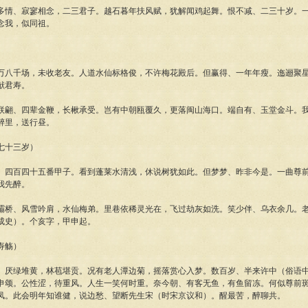
多情、寂寥相念，二三君子。越石暮年扶风赋，犹解闻鸡起舞。恨不减、二三十岁。
念我，似同祖。
万八千场，未收老友。人道水仙标格俊，不许梅花殿后。但赢得、一年年瘦。迤逦聚
献君寿。
联翩、四辈金鞭，长楸承受。岂有中朝瓯覆久，更落闽山海口。端自有、玉堂金斗。
醉里，送行昼。
七十三岁）
、四百四十五番甲子。看到蓬莱水清浅，休说树犹如此。但梦梦、昨非今是。一曲尊
我先醉。
灞桥、风雪吟肩，水仙梅弟。里巷依稀灵光在，飞过劫灰如洗。笑少伴、乌衣余几。
成史）。个亥字，甲申起。
寿觞）
、厌绿堆黄，林苞堪贡。况有老人潭边菊，摇落赏心入梦。数百岁、半来许中（俗语
申颂。公性涩，待重风。人生一笑何时重。奈今朝、有客无鱼，有鱼留冻。何似尊前
凤。此会明年知谁健，说边愁、望断先生宋（时宋京议和）。醒最苦，醉聊共。