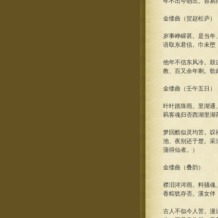
年不出今朝出。容易
金缕曲（贺赵松庐）
岁事峥嵘甚。是当年
语取东君信。巾未堕
他年不信东风冷。鼓
教、百又余年剩。歌
金缕曲（壬午五日）
叶叶跳珠雨。里湖通
羁客魂归否西湖里湖
梦回酷似灵均苦。叹
池、夜别还于楚。采
蒲得仙者。）
金缕曲（叠韵）
襟泪涔涔雨。料骚魂
香粽犹存否。溪女伴
古人不似今人苦。漫