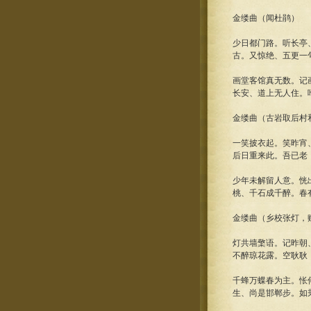
金缕曲（闻杜鹃）
少日都门路。听长亭
古。又惊绝、五更一
画堂客馆真无数。记
长安、道上无人住。
金缕曲（古岩取后村
一笑披衣起。笑昨宵
后日重来此。吾已老
少年未解留人意。恍
桃、千石成千醉。春
金缕曲（乡校张灯，
灯共墙檠语。记昨朝
不醉琼花露。空耿耿
千蜂万蝶春为主。怅
生、尚是邯郸步。如