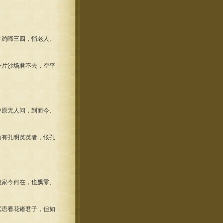
午鸡啼三四，悄老人、
一片沙场君不去，空平
中原无人问，到而今、
尚有孔明英英者，怅孔
娘家今何在，也飘零、
试语看花诸君子，但如