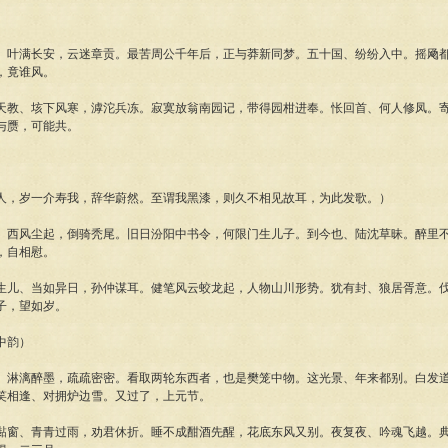
、叶满长安，云迷章贡。最苦周公千年后，正与莽新同梦。五十国、纷纷入中。摇飏
，竟谁风。
天教、垓下风寒，滹沱兵冻。寂寞放翁南园记，带得园柑进奉。怅回首、何人修凤。
与赝，可能共。
人，岁一介寿我，辞华蔚然。至谓我黑漆，则久不相见故耳，为此发歌。）
、西风尘起，倒骑秃尾。旧日汾阳中书令，何限门生儿子。到今也、陆沈草昧。醉里
，自相慰。
生儿、当如异日，孙仲谋耳。健笔风云蛟龙起，人物山川形势。犹有封、狼居胥意。
子，望如岁。
中韵）
、淋漓醉墨，疏疏密密。看取两轮东西者，也是樊笼中物。这光景、年来都别。白发
笑相逢、对拥炉边雪。又过了，上元节。
黏窗、青青过雨，劝君休折。睡不成酣酒先醒，花底东风又别。夜复夜、吟魂飞越。