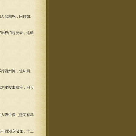
都人歌郿坞，问何如、
寄语权门趋炎者，这朝
不行西州路，但斗间、
伐木嘤嘤出幽谷，问天
道人隆中像（壁间有武
典却西湖东湖住，十三