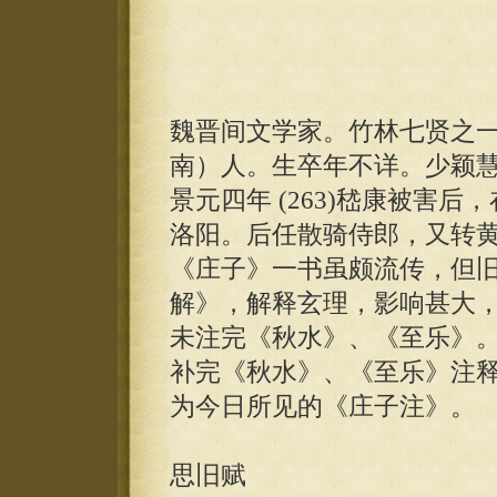
魏晋间文学家。竹林七贤之
南）人。生卒年不详。少颖
景元四年 (263)嵇康被害
洛阳。后任散骑侍郎，又转
《庄子》一书虽颇流传，但旧
解》，解释玄理，影响甚大
未注完《秋水》、《至乐》
补完《秋水》、《至乐》注
为今日所见的《庄子注》。
思旧赋