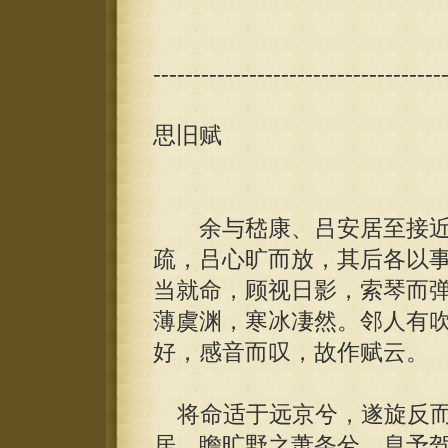
------------------------------------
思旧赋
余与嵇康、吕安居至接近
疏，吕心旷而放，其后各以
当就命，顾视日影，索琴而
薄虞渊，寒冰凄然。邻人有
好，感音而叹，故作赋云。
将命适于远京兮，遂旋反而
居。瞻旷野之萧条兮，息予