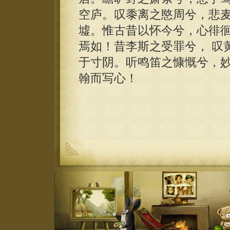
空庐。叹黍离之愍周兮，悲
墟。惟古昔以怀今兮，心徘
焉如！昔李斯之受罪兮， 叹
于寸阴。听鸣笛之慷慨兮，
翰而写心！