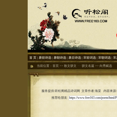
首 页
|
唐前诗选
|
唐朝诗选
|
唐后诗选
|
宋前词选
|
宋朝词选
|
宋
当前位置：
首页
>>
散文骈文
>>
骈文名篇
>>
向秀赋选
服务提供:听松阁精品诗词网 文章作者:海棠 内容来源:听松
推荐给朋友: