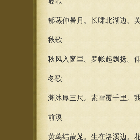
夏歌
郁蒸仲暑月。长啸北湖边。
秋歌
秋风入窗里。罗帐起飘扬。
冬歌
渊冰厚三尺。素雪覆千里。
前溪
黄茑结蒙茏。生在洛溪边。