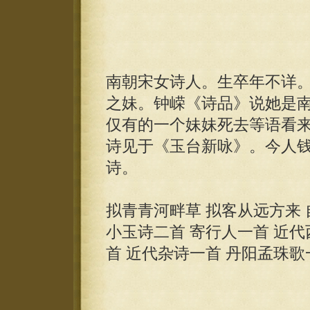
南朝宋女诗人。生卒年不详
之妹。钟嵘《诗品》说她是
仅有的一个妹妹死去等语看
诗见于《玉台新咏》。今人
诗。
拟青青河畔草 拟客从远方来 
小玉诗二首 寄行人一首 近代
首 近代杂诗一首 丹阳孟珠歌