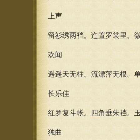
上声
留衫绣两裆。迮置罗裳里。
欢闻
遥遥天无柱。流漂萍无根。
长乐佳
红罗复斗帐。四角垂朱裆。
独曲