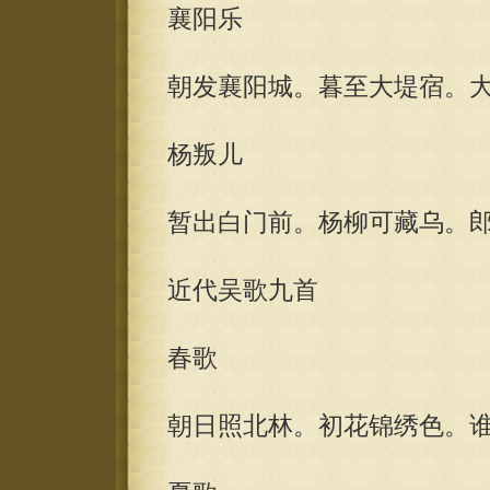
襄阳乐
朝发襄阳城。暮至大堤宿。
杨叛儿
暂出白门前。杨柳可藏乌。
近代吴歌九首
春歌
朝日照北林。初花锦绣色。