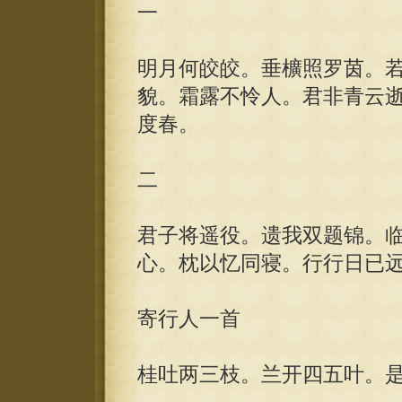
一
明月何皎皎。垂櫎照罗茵。
貌。霜露不怜人。君非青云
度春。
二
君子将遥役。遗我双题锦。
心。枕以忆同寝。行行日已
寄行人一首
桂吐两三枝。兰开四五叶。