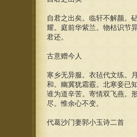
自君之出矣。临轩不解颜。
耀。庭前华紫兰。物枯识节
君还。
古意赠今人
寒乡无异服。衣毡代文练。
和。幽冀犹霜霰。北寒妾已
谁为道辛苦。寄情双飞燕。
尽。惟余心不变。
代葛沙门妻郭小玉诗二首