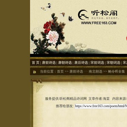
首 页
|
唐前诗选
|
唐朝诗选
|
唐后诗选
|
宋前词选
|
宋朝词选
|
宋
当前位置：
首页
>>
唐前诗选
>>
南北朝选
>>
鲍令晖全集
服务提供:听松阁精品诗词网 文章作者:海棠 内容来源:听松
推荐给朋友: