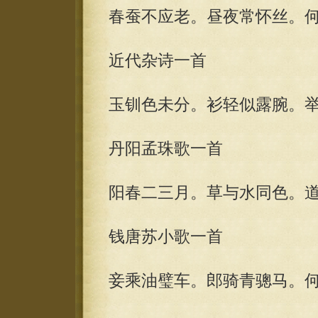
春蚕不应老。昼夜常怀丝。
近代杂诗一首
玉钏色未分。衫轻似露腕。
丹阳孟珠歌一首
阳春二三月。草与水同色。
钱唐苏小歌一首
妾乘油璧车。郎骑青骢马。